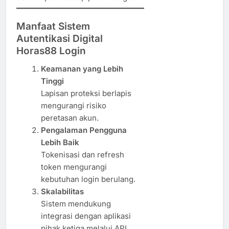
Manfaat Sistem
Autentikasi Digital
Horas88 Login
Keamanan yang Lebih
Tinggi
Lapisan proteksi berlapis
mengurangi risiko
peretasan akun.
Pengalaman Pengguna
Lebih Baik
Tokenisasi dan refresh
token mengurangi
kebutuhan login berulang.
Skalabilitas
Sistem mendukung
integrasi dengan aplikasi
pihak ketiga melalui API