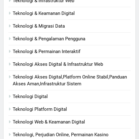
Teknologi & Infrastruktur Web
Teknologi & Keamanan Digital
Teknologi & Migrasi Data
Teknologi & Pengalaman Pengguna
Teknologi & Permainan Interaktif
Teknologi Akses Digital & Infrastruktur Web
Teknologi Akses Digital,Platform Online Stabil,Panduan
Akses Aman,Infrastruktur Sistem
Teknologi Digital
Teknologi Platform Digital
Teknologi Web & Keamanan Digital
Teknologi, Perjudian Online, Permainan Kasino