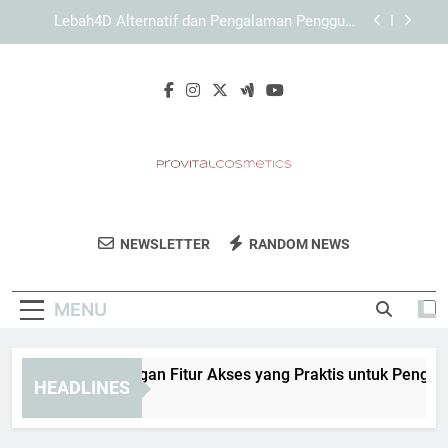
Skip
Tips Memastikan Slot Lebah4D Tetap Bisa
to
Diakses dengan Stabil dan Aman
content
LAE138 Login: Panduan Ringkas untuk Akses
Harian yang Aman dan Stabil
Slot Lebah4D dengan Fitur Akses yang Praktis
untuk Pengguna Mobile
Lebah4D Alternatif dan Pengalaman Pengguna
yang Lebih Stabil
Tips Memastikan Slot Lebah4D Tetap Bisa
Diakses dengan Stabil dan Aman
Proxy Tools Box
Amankan Privasi Online Anda Dengan Alat
LAE138 Login: Panduan Ringkas untuk Akses
NEWSLETTER
RANDOM NEWS
Harian yang Aman dan Stabil
Proxy Dari Proxy Tools Box. Solusi Anonim
Untuk Pengalaman Internet Yang Lebih
MENU
Aman.
ot Lebah4D dengan Fitur Akses yang Praktis untuk Pengguna 
HEADLINES
Months Ago