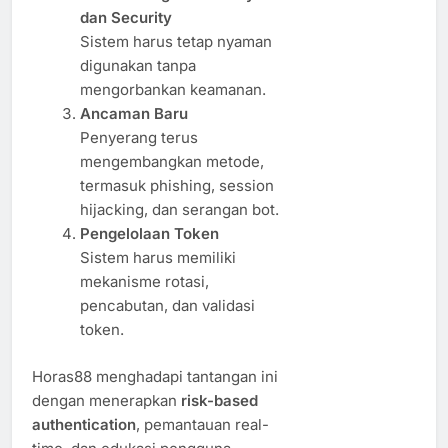
dan Security
Sistem harus tetap nyaman
digunakan tanpa
mengorbankan keamanan.
Ancaman Baru
Penyerang terus
mengembangkan metode,
termasuk phishing, session
hijacking, dan serangan bot.
Pengelolaan Token
Sistem harus memiliki
mekanisme rotasi,
pencabutan, dan validasi
token.
Horas88 menghadapi tantangan ini
dengan menerapkan
risk-based
authentication
, pemantauan real-