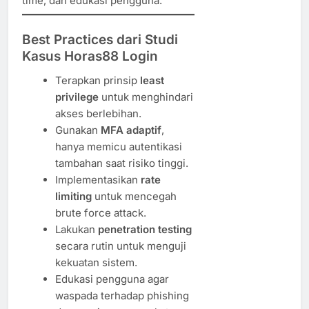
time, dan edukasi pengguna.
Best Practices dari Studi
Kasus Horas88 Login
Terapkan prinsip
least
privilege
untuk menghindari
akses berlebihan.
Gunakan
MFA adaptif
,
hanya memicu autentikasi
tambahan saat risiko tinggi.
Implementasikan
rate
limiting
untuk mencegah
brute force attack.
Lakukan
penetration testing
secara rutin untuk menguji
kekuatan sistem.
Edukasi pengguna agar
waspada terhadap phishing