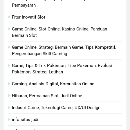
Pembayaran
Fitur Inovatif Slot
Game Online, Slot Online, Kasino Online, Panduan
Bermain Slot
Game Online, Strategi Bermain Game, Tips Kompetitif,
Pengembangan Skill Gaming
Game, Tips & Trik Pokémon, Tipe Pokémon, Evolusi
Pokémon, Strategi Latihan
Gaming, Analisis Digital, Komunitas Online
Hiburan, Permainan Slot, Judi Online
Industri Game, Teknologi Game, UX/UI Design
info situs judi