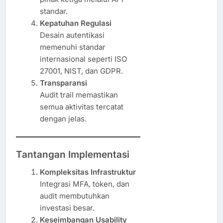
standar.
Kepatuhan Regulasi
Desain autentikasi
memenuhi standar
internasional seperti ISO
27001, NIST, dan GDPR.
Transparansi
Audit trail memastikan
semua aktivitas tercatat
dengan jelas.
Tantangan Implementasi
Kompleksitas Infrastruktur
Integrasi MFA, token, dan
audit membutuhkan
investasi besar.
Keseimbangan Usability