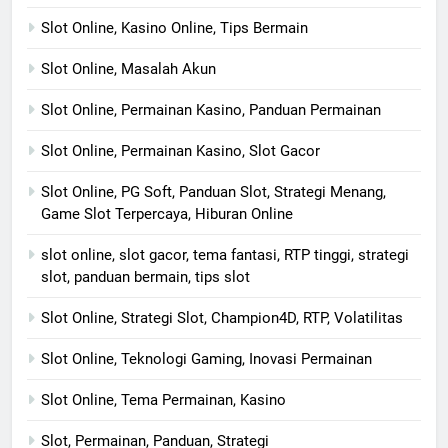
Slot Online, Kasino Online, Tips Bermain
Slot Online, Masalah Akun
Slot Online, Permainan Kasino, Panduan Permainan
Slot Online, Permainan Kasino, Slot Gacor
Slot Online, PG Soft, Panduan Slot, Strategi Menang,
Game Slot Terpercaya, Hiburan Online
slot online, slot gacor, tema fantasi, RTP tinggi, strategi
slot, panduan bermain, tips slot
Slot Online, Strategi Slot, Champion4D, RTP, Volatilitas
Slot Online, Teknologi Gaming, Inovasi Permainan
Slot Online, Tema Permainan, Kasino
Slot, Permainan, Panduan, Strategi