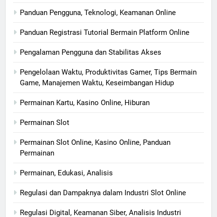
Panduan Pengguna, Teknologi, Keamanan Online
Panduan Registrasi Tutorial Bermain Platform Online
Pengalaman Pengguna dan Stabilitas Akses
Pengelolaan Waktu, Produktivitas Gamer, Tips Bermain
Game, Manajemen Waktu, Keseimbangan Hidup
Permainan Kartu, Kasino Online, Hiburan
Permainan Slot
Permainan Slot Online, Kasino Online, Panduan
Permainan
Permainan, Edukasi, Analisis
Regulasi dan Dampaknya dalam Industri Slot Online
Regulasi Digital, Keamanan Siber, Analisis Industri