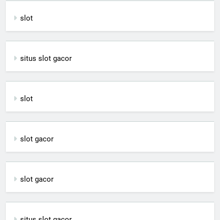
slot
situs slot gacor
slot
slot gacor
slot gacor
situs slot gacor