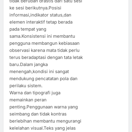
tidak berubah drastis dari satu sesi
ke sesi berikutnya.Posisi
informasi,indikator status,dan
elemen interaktif tetap berada
pada tempat yang
sama.Konsistensi ini membantu
pengguna membangun kebiasaan
observasi karena mata tidak perlu
terus beradaptasi dengan tata letak
baru.Dalam jangka
menengah,kondisi ini sangat
mendukung pencatatan pola dan
perilaku sistem.
Warna dan tipografi juga
memainkan peran
penting.Penggunaan warna yang
seimbang dan tidak kontras
berlebihan membantu mengurangi
kelelahan visual.Teks yang jelas