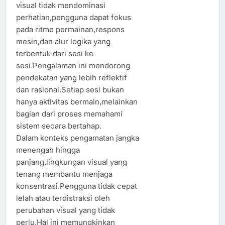
visual tidak mendominasi
perhatian,pengguna dapat fokus
pada ritme permainan,respons
mesin,dan alur logika yang
terbentuk dari sesi ke
sesi.Pengalaman ini mendorong
pendekatan yang lebih reflektif
dan rasional.Setiap sesi bukan
hanya aktivitas bermain,melainkan
bagian dari proses memahami
sistem secara bertahap.
Dalam konteks pengamatan jangka
menengah hingga
panjang,lingkungan visual yang
tenang membantu menjaga
konsentrasi.Pengguna tidak cepat
lelah atau terdistraksi oleh
perubahan visual yang tidak
perlu.Hal ini memungkinkan