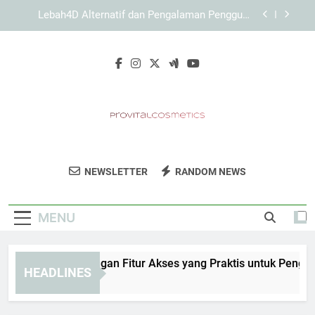
Skip
Tips Memastikan Slot Lebah4D Tetap Bisa
to
Diakses dengan Stabil dan Aman
content
LAE138 Login: Panduan Ringkas untuk Akses
Harian yang Aman dan Stabil
Slot Lebah4D dengan Fitur Akses yang Praktis
untuk Pengguna Mobile
Lebah4D Alternatif dan Pengalaman Pengguna
yang Lebih Stabil
Tips Memastikan Slot Lebah4D Tetap Bisa
Diakses dengan Stabil dan Aman
Proxy Tools Box
Amankan Privasi Online Anda Dengan Alat
LAE138 Login: Panduan Ringkas untuk Akses
NEWSLETTER
RANDOM NEWS
Harian yang Aman dan Stabil
Proxy Dari Proxy Tools Box. Solusi Anonim
Untuk Pengalaman Internet Yang Lebih
MENU
Aman.
lot Lebah4D dengan Fitur Akses yang Praktis untuk Pengguna
HEADLINES
 Months Ago