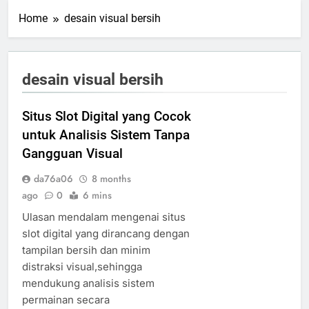
Home
desain visual bersih
desain visual bersih
Situs Slot Digital yang Cocok
untuk Analisis Sistem Tanpa
Gangguan Visual
da76a06
8 months
ago
0
6 mins
Ulasan mendalam mengenai situs
slot digital yang dirancang dengan
tampilan bersih dan minim
distraksi visual,sehingga
mendukung analisis sistem
permainan secara