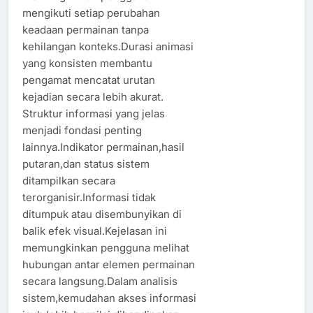
mengikuti setiap perubahan
keadaan permainan tanpa
kehilangan konteks.Durasi animasi
yang konsisten membantu
pengamat mencatat urutan
kejadian secara lebih akurat.
Struktur informasi yang jelas
menjadi fondasi penting
lainnya.Indikator permainan,hasil
putaran,dan status sistem
ditampilkan secara
terorganisir.Informasi tidak
ditumpuk atau disembunyikan di
balik efek visual.Kejelasan ini
memungkinkan pengguna melihat
hubungan antar elemen permainan
secara langsung.Dalam analisis
sistem,kemudahan akses informasi