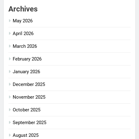
Archives
May 2026
April 2026
March 2026
February 2026
January 2026
December 2025
November 2025
October 2025
September 2025
August 2025