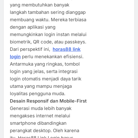
yang membutuhkan banyak
langkah tambahan sering dianggap
membuang waktu. Mereka terbiasa
dengan aplikasi yang
memungkinkan login instan melalui
biometrik, QR code, atau passkeys.
Dari perspektif ini,
horas88 link
login
perlu menekankan efisiensi.
Antarmuka yang ringkas, tombol
login yang jelas, serta integrasi
login otomatis menjadi daya tarik
utama yang mampu menjaga
loyalitas pengguna muda.
Desain Responsif dan Mobile-First
Generasi muda lebih banyak
mengakses internet melalui
smartphone dibandingkan
perangkat desktop. Oleh karena
itu, Horas88 Link Login harus