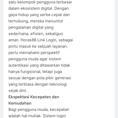
satu kelompok pengguna terbesar
dalam ekosistem digital. Dengan
gaya hidup yang serba cepat dan
terhubung, mereka menuntut
pengalaman digital yang
sederhana, efisien, sekaligus
aman. Horas88 Link Login, sebagai
pintu masuk ke sebuah layanan,
perlu memahami perspektif
pengguna muda agar sistem
autentikasi yang ditawarkan tidak
hanya fungsional, tetapi juga
sesuai dengan pola pikir generasi
yang terbiasa dengan teknologi
sejak dini.
Ekspektasi Kecepatan dan
Kemudahan
Bagi pengguna muda, kecepatan
adalah hal mutlak. Sistem login