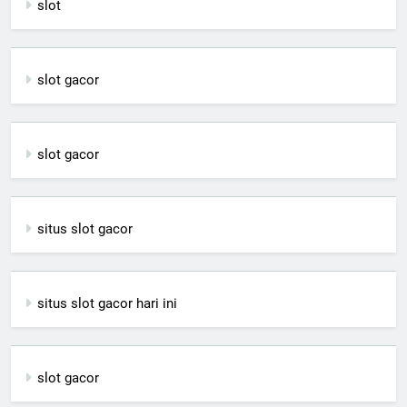
slot
slot gacor
slot gacor
situs slot gacor
situs slot gacor hari ini
slot gacor