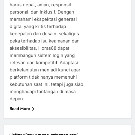
harus cepat, aman, responsif,
personal, dan inklusif. Dengan
memahami ekspektasi generasi
digital yang kritis terhadap
kecepatan dan desain, sekaligus
peka terhadap isu keamanan dan
aksesibilitas, Horas88 dapat
membangun sistem login yang
relevan dan kompetitif. Adaptasi
berkelanjutan menjadi kunci agar
platform tidak hanya memenuhi
kebutuhan saat ini, tetapi juga siap
menghadapi tantangan di masa
depan.
Read More