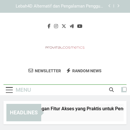
yang Lebih Stabil
Skip
Tips Memastikan Slot Lebah4D Tetap Bisa
to
Diakses dengan Stabil dan Aman
content
LAE138 Login: Panduan Ringkas untuk Akses
Harian yang Aman dan Stabil
Slot Lebah4D dengan Fitur Akses yang Praktis
untuk Pengguna Mobile
Lebah4D Alternatif dan Pengalaman Pengguna
yang Lebih Stabil
Tips Memastikan Slot Lebah4D Tetap Bisa
Proxy Tools Box
Diakses dengan Stabil dan Aman
Amankan Privasi Online Anda Dengan Alat
NEWSLETTER
RANDOM NEWS
LAE138 Login: Panduan Ringkas untuk Akses
Proxy Dari Proxy Tools Box. Solusi Anonim
Harian yang Aman dan Stabil
Untuk Pengalaman Internet Yang Lebih
MENU
Aman.
Slot Lebah4D dengan Fitur Akses yang Praktis untuk Penggun
HEADLINES
3 Months Ago