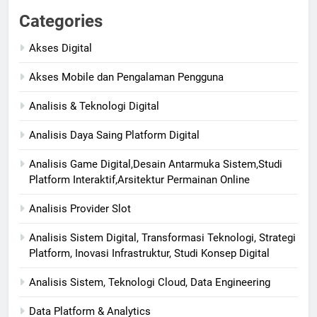
Categories
Akses Digital
Akses Mobile dan Pengalaman Pengguna
Analisis & Teknologi Digital
Analisis Daya Saing Platform Digital
Analisis Game Digital,Desain Antarmuka Sistem,Studi
Platform Interaktif,Arsitektur Permainan Online
Analisis Provider Slot
Analisis Sistem Digital, Transformasi Teknologi, Strategi
Platform, Inovasi Infrastruktur, Studi Konsep Digital
Analisis Sistem, Teknologi Cloud, Data Engineering
Data Platform & Analytics