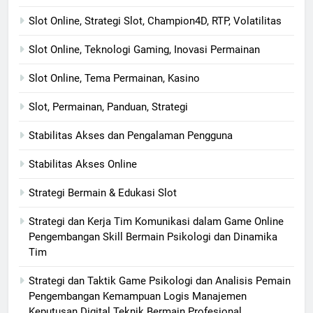
Slot Online, Strategi Slot, Champion4D, RTP, Volatilitas
Slot Online, Teknologi Gaming, Inovasi Permainan
Slot Online, Tema Permainan, Kasino
Slot, Permainan, Panduan, Strategi
Stabilitas Akses dan Pengalaman Pengguna
Stabilitas Akses Online
Strategi Bermain & Edukasi Slot
Strategi dan Kerja Tim Komunikasi dalam Game Online
Pengembangan Skill Bermain Psikologi dan Dinamika
Tim
Strategi dan Taktik Game Psikologi dan Analisis Pemain
Pengembangan Kemampuan Logis Manajemen
Keputusan Digital Teknik Bermain Profesional