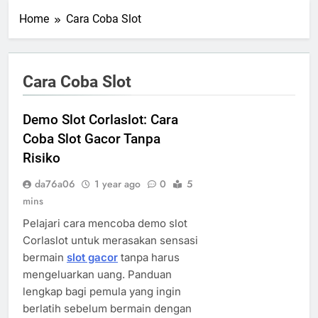
Home
Cara Coba Slot
Cara Coba Slot
Demo Slot Corlaslot: Cara
Coba Slot Gacor Tanpa
Risiko
da76a06
1 year ago
0
5
mins
Pelajari cara mencoba demo slot
Corlaslot untuk merasakan sensasi
bermain
slot gacor
tanpa harus
mengeluarkan uang. Panduan
lengkap bagi pemula yang ingin
berlatih sebelum bermain dengan