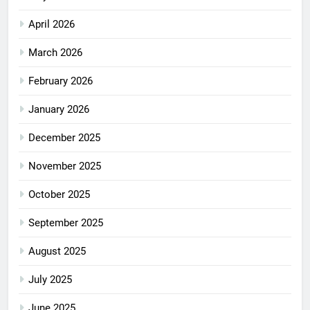
April 2026
March 2026
February 2026
January 2026
December 2025
November 2025
October 2025
September 2025
August 2025
July 2025
June 2025