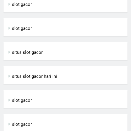
slot gacor
slot gacor
situs slot gacor
situs slot gacor hari ini
slot gacor
slot gacor