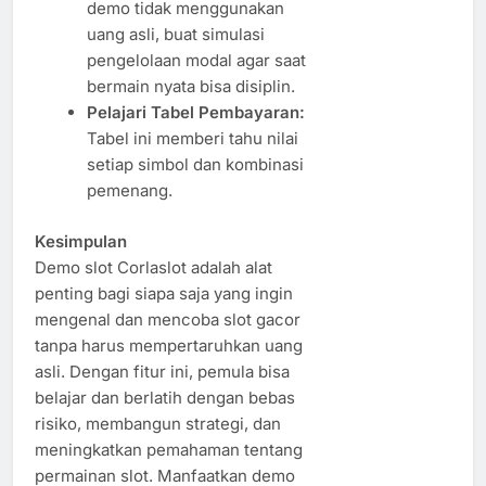
demo tidak menggunakan
uang asli, buat simulasi
pengelolaan modal agar saat
bermain nyata bisa disiplin.
Pelajari Tabel Pembayaran:
Tabel ini memberi tahu nilai
setiap simbol dan kombinasi
pemenang.
Kesimpulan
Demo slot Corlaslot adalah alat
penting bagi siapa saja yang ingin
mengenal dan mencoba slot gacor
tanpa harus mempertaruhkan uang
asli. Dengan fitur ini, pemula bisa
belajar dan berlatih dengan bebas
risiko, membangun strategi, dan
meningkatkan pemahaman tentang
permainan slot. Manfaatkan demo