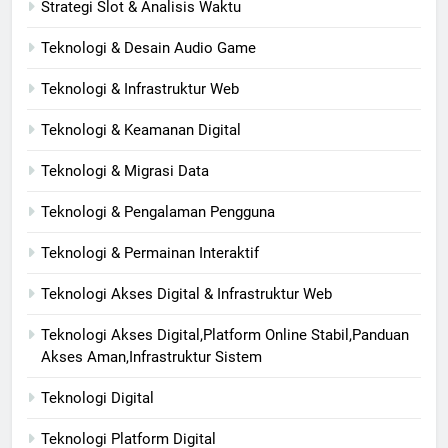
Strategi Slot & Analisis Waktu
Teknologi & Desain Audio Game
Teknologi & Infrastruktur Web
Teknologi & Keamanan Digital
Teknologi & Migrasi Data
Teknologi & Pengalaman Pengguna
Teknologi & Permainan Interaktif
Teknologi Akses Digital & Infrastruktur Web
Teknologi Akses Digital,Platform Online Stabil,Panduan
Akses Aman,Infrastruktur Sistem
Teknologi Digital
Teknologi Platform Digital