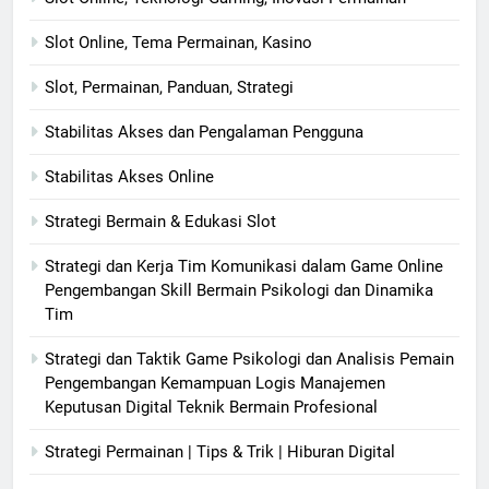
Slot Online, Tema Permainan, Kasino
Slot, Permainan, Panduan, Strategi
Stabilitas Akses dan Pengalaman Pengguna
Stabilitas Akses Online
Strategi Bermain & Edukasi Slot
Strategi dan Kerja Tim Komunikasi dalam Game Online
Pengembangan Skill Bermain Psikologi dan Dinamika
Tim
Strategi dan Taktik Game Psikologi dan Analisis Pemain
Pengembangan Kemampuan Logis Manajemen
Keputusan Digital Teknik Bermain Profesional
Strategi Permainan | Tips & Trik | Hiburan Digital