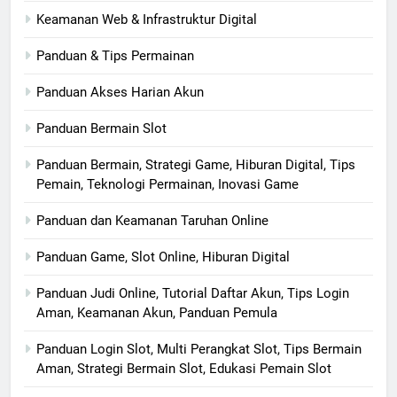
Keamanan Web & Infrastruktur Digital
Panduan & Tips Permainan
Panduan Akses Harian Akun
Panduan Bermain Slot
Panduan Bermain, Strategi Game, Hiburan Digital, Tips
Pemain, Teknologi Permainan, Inovasi Game
Panduan dan Keamanan Taruhan Online
Panduan Game, Slot Online, Hiburan Digital
Panduan Judi Online, Tutorial Daftar Akun, Tips Login
Aman, Keamanan Akun, Panduan Pemula
Panduan Login Slot, Multi Perangkat Slot, Tips Bermain
Aman, Strategi Bermain Slot, Edukasi Pemain Slot