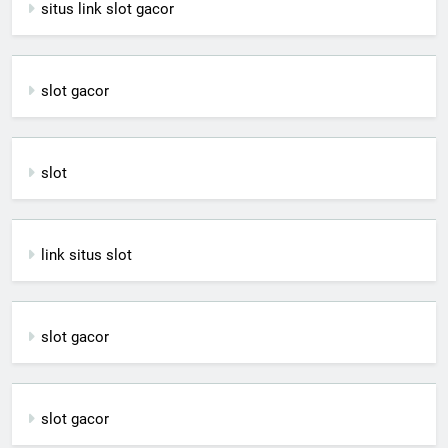
situs link slot gacor
slot gacor
slot
link situs slot
slot gacor
slot gacor