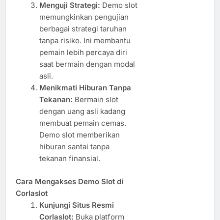
Menguji Strategi:
Demo slot
memungkinkan pengujian
berbagai strategi taruhan
tanpa risiko. Ini membantu
pemain lebih percaya diri
saat bermain dengan modal
asli.
Menikmati Hiburan Tanpa
Tekanan:
Bermain slot
dengan uang asli kadang
membuat pemain cemas.
Demo slot memberikan
hiburan santai tanpa
tekanan finansial.
Cara Mengakses Demo Slot di
Corlaslot
Kunjungi Situs Resmi
Corlaslot:
Buka platform