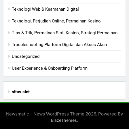
Teknologi Web & Keamanan Digital
Teknologi, Perjudian Online, Permainan Kasino
Tips & Trik, Permainan Slot, Kasino, Strategi Permainan​
Troubleshooting Platform Digital dan Akses Akun
Uncategorized
User Experience & Onboarding Platform
situs slot
Newsmatic - News WordPress Theme 2026. Powered By
.
BlazeThemes