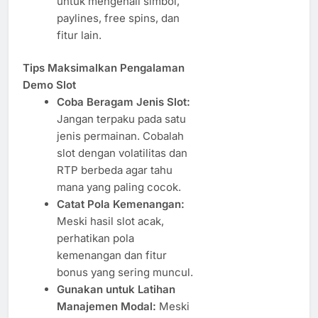
untuk mengenali simbol,
paylines, free spins, dan
fitur lain.
Tips Maksimalkan Pengalaman
Demo Slot
Coba Beragam Jenis Slot:
Jangan terpaku pada satu
jenis permainan. Cobalah
slot dengan volatilitas dan
RTP berbeda agar tahu
mana yang paling cocok.
Catat Pola Kemenangan:
Meski hasil slot acak,
perhatikan pola
kemenangan dan fitur
bonus yang sering muncul.
Gunakan untuk Latihan
Manajemen Modal:
Meski