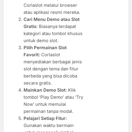
Corlaslot melalui browser
atau aplikasi resmi mereka.
Cari Menu Demo atau Slot
Gratis:
Biasanya terdapat
kategori atau tombol khusus
untuk demo slot.
Pilih Permainan Slot
Favorit:
Corlaslot
menyediakan berbagai jenis
slot dengan tema dan fitur
berbeda yang bisa dicoba
secara gratis.
Mainkan Demo Slot:
Klik
tombol ‘Play Demo’ atau ‘Try
Now’ untuk memulai
permainan tanpa modal.
Pelajari Setiap Fitur:
Gunakan waktu bermain