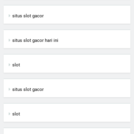
situs slot gacor
situs slot gacor hari ini
slot
situs slot gacor
slot