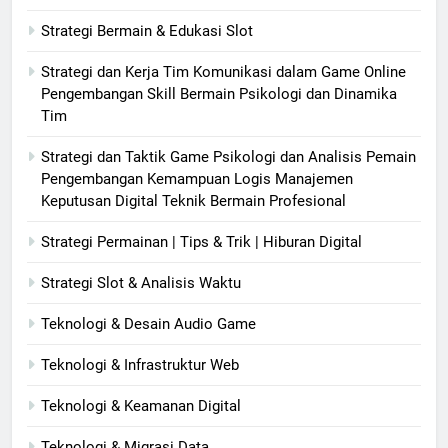
Strategi Bermain & Edukasi Slot
Strategi dan Kerja Tim Komunikasi dalam Game Online
Pengembangan Skill Bermain Psikologi dan Dinamika
Tim
Strategi dan Taktik Game Psikologi dan Analisis Pemain
Pengembangan Kemampuan Logis Manajemen
Keputusan Digital Teknik Bermain Profesional
Strategi Permainan | Tips & Trik | Hiburan Digital
Strategi Slot & Analisis Waktu
Teknologi & Desain Audio Game
Teknologi & Infrastruktur Web
Teknologi & Keamanan Digital
Teknologi & Migrasi Data