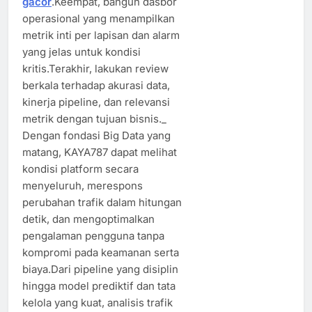
gacor
.Keempat, bangun dasbor
operasional yang menampilkan
metrik inti per lapisan dan alarm
yang jelas untuk kondisi
kritis.Terakhir, lakukan review
berkala terhadap akurasi data,
kinerja pipeline, dan relevansi
metrik dengan tujuan bisnis._
Dengan fondasi Big Data yang
matang, KAYA787 dapat melihat
kondisi platform secara
menyeluruh, merespons
perubahan trafik dalam hitungan
detik, dan mengoptimalkan
pengalaman pengguna tanpa
kompromi pada keamanan serta
biaya.Dari pipeline yang disiplin
hingga model prediktif dan tata
kelola yang kuat, analisis trafik