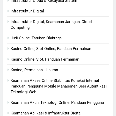
Infrastruktur Cloud & Rekayasa Sistem
Infrastruktur Digital
Infrastruktur Digital, Keamanan Jaringan, Cloud
Computing
Judi Online, Taruhan Olahraga
Kasino Online, Slot Online, Panduan Permainan
Kasino Online, Slot, Panduan Permainan
Kasino, Permainan, Hiburan
Keamanan Akses Online Stabilitas Koneksi Internet
Panduan Pengguna Mobile Manajemen Sesi Autentikasi
Teknologi Web
Keamanan Akun, Teknologi Online, Panduan Pengguna
Keamanan Aplikasi & Infrastruktur Digital