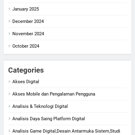
January 2025
December 2024
November 2024
October 2024
Categories
Akses Digital
Akses Mobile dan Pengalaman Pengguna
Analisis & Teknologi Digital
Analisis Daya Saing Platform Digital
Analisis Game Digital,Desain Antarmuka Sistem,Studi