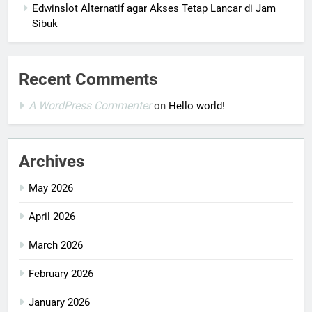
Edwinslot Alternatif agar Akses Tetap Lancar di Jam
Sibuk
Recent Comments
A WordPress Commenter
on
Hello world!
Archives
May 2026
April 2026
March 2026
February 2026
January 2026