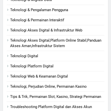
Teknologi & Pengalaman Pengguna
Teknologi & Permainan Interaktif
Teknologi Akses Digital & Infrastruktur Web
Teknologi Akses Digital,Platform Online Stabil,Panduan
Akses Aman,Infrastruktur Sistem
Teknologi Digital
Teknologi Platform Digital
Teknologi Web & Keamanan Digital
Teknologi, Perjudian Online, Permainan Kasino
Tips & Trik, Permainan Slot, Kasino, Strategi Permainan​
Troubleshooting Platform Digital dan Akses Akun