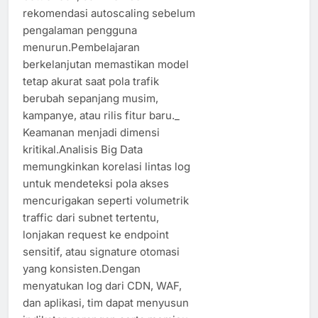
rekomendasi autoscaling sebelum
pengalaman pengguna
menurun.Pembelajaran
berkelanjutan memastikan model
tetap akurat saat pola trafik
berubah sepanjang musim,
kampanye, atau rilis fitur baru._
Keamanan menjadi dimensi
kritikal.Analisis Big Data
memungkinkan korelasi lintas log
untuk mendeteksi pola akses
mencurigakan seperti volumetrik
traffic dari subnet tertentu,
lonjakan request ke endpoint
sensitif, atau signature otomasi
yang konsisten.Dengan
menyatukan log dari CDN, WAF,
dan aplikasi, tim dapat menyusun