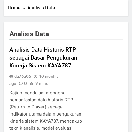
Home
Analisis Data
Analisis Data
Analisis Data Historis RTP
sebagai Dasar Pengukuran
Kinerja Sistem KAYA787
da76a06
10 months
ago
0
9 mins
Kajian mendalam mengenai
pemanfaatan data historis RTP
(Return to Player) sebagai
indikator utama dalam pengukuran
kinerja sistem KAYA787, mencakup
teknik analisis, model evaluasi