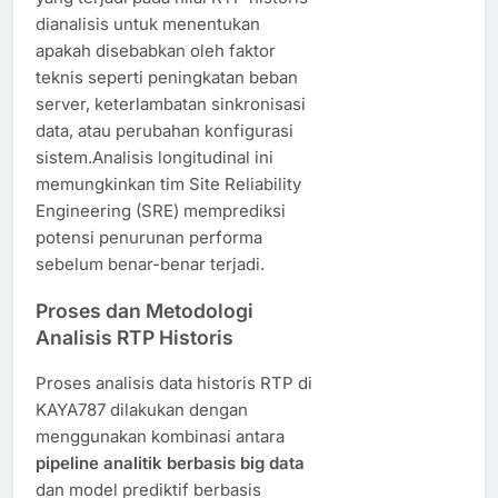
dianalisis untuk menentukan
apakah disebabkan oleh faktor
teknis seperti peningkatan beban
server, keterlambatan sinkronisasi
data, atau perubahan konfigurasi
sistem.Analisis longitudinal ini
memungkinkan tim Site Reliability
Engineering (SRE) memprediksi
potensi penurunan performa
sebelum benar-benar terjadi.
Proses dan Metodologi
Analisis RTP Historis
Proses analisis data historis RTP di
KAYA787 dilakukan dengan
menggunakan kombinasi antara
pipeline analitik berbasis big data
dan model prediktif berbasis