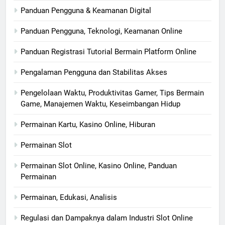
Panduan Pengguna & Keamanan Digital
Panduan Pengguna, Teknologi, Keamanan Online
Panduan Registrasi Tutorial Bermain Platform Online
Pengalaman Pengguna dan Stabilitas Akses
Pengelolaan Waktu, Produktivitas Gamer, Tips Bermain
Game, Manajemen Waktu, Keseimbangan Hidup
Permainan Kartu, Kasino Online, Hiburan
Permainan Slot
Permainan Slot Online, Kasino Online, Panduan
Permainan
Permainan, Edukasi, Analisis
Regulasi dan Dampaknya dalam Industri Slot Online