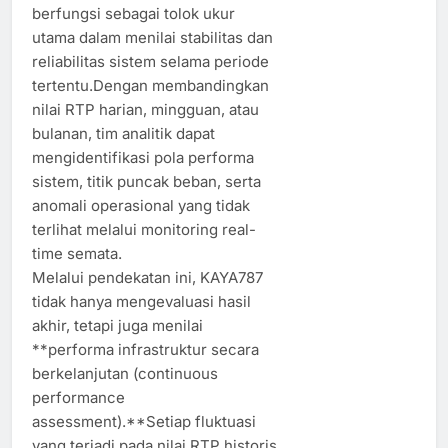
berfungsi sebagai tolok ukur
utama dalam menilai stabilitas dan
reliabilitas sistem selama periode
tertentu.Dengan membandingkan
nilai RTP harian, mingguan, atau
bulanan, tim analitik dapat
mengidentifikasi pola performa
sistem, titik puncak beban, serta
anomali operasional yang tidak
terlihat melalui monitoring real-
time semata.
Melalui pendekatan ini, KAYA787
tidak hanya mengevaluasi hasil
akhir, tetapi juga menilai
**performa infrastruktur secara
berkelanjutan (continuous
performance
assessment).**Setiap fluktuasi
yang terjadi pada nilai RTP historis