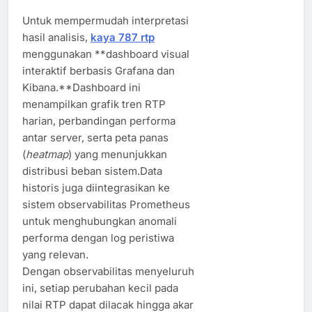
Untuk mempermudah interpretasi
hasil analisis,
kaya 787 rtp
menggunakan **dashboard visual
interaktif berbasis Grafana dan
Kibana.**Dashboard ini
menampilkan grafik tren RTP
harian, perbandingan performa
antar server, serta peta panas
(
heatmap
) yang menunjukkan
distribusi beban sistem.Data
historis juga diintegrasikan ke
sistem observabilitas Prometheus
untuk menghubungkan anomali
performa dengan log peristiwa
yang relevan.
Dengan observabilitas menyeluruh
ini, setiap perubahan kecil pada
nilai RTP dapat dilacak hingga akar