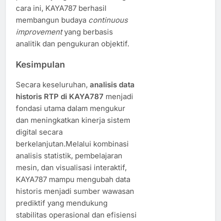
cara ini, KAYA787 berhasil
membangun budaya
continuous
improvement
yang berbasis
analitik dan pengukuran objektif.
Kesimpulan
Secara keseluruhan,
analisis data
historis RTP di KAYA787
menjadi
fondasi utama dalam mengukur
dan meningkatkan kinerja sistem
digital secara
berkelanjutan.Melalui kombinasi
analisis statistik, pembelajaran
mesin, dan visualisasi interaktif,
KAYA787 mampu mengubah data
historis menjadi sumber wawasan
prediktif yang mendukung
stabilitas operasional dan efisiensi