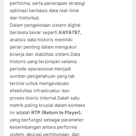
performa, serta penerapan strategi
optimasi berbasis data real-time
dan historikal.
Dalam pengelolaan sistem digital
berskala besar seperti
KAYA787
,
analisis data historis memiliki
peran penting dalam mengukur
kinerja dan stabilitas sistem.Data
historis yang tersimpan selama
periode operasional menjadi
sumber pengetahuan yang tak
ternilai untuk mengevaluasi
efektivitas infrastruktur dan
proses bisnis internal.Salah satu
metrik paling krusial dalam konteks
ini adalah
RTP (Return to Player)
,
yang berfungsi sebagai parameter
keseimbangan antara performa
sistem, akurasi perhitungan, dan