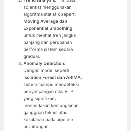
Trend Analysis:
Tim data
scientist menggunakan
algoritma statistik seperti
Moving Average dan
Exponential Smoothing
untuk melihat tren jangka
panjang dan perubahan
performa sistem secara
gradual.
Anomaly Detection:
Dengan model seperti
Isolation Forest dan ARIMA
,
sistem mampu mendeteksi
penyimpangan nilai RTP
yang signifikan,
menandakan kemungkinan
gangguan teknis atau
kesalahan pada pipeline
perhitungan.