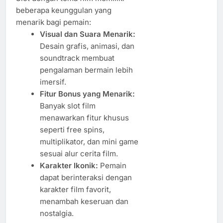
beberapa keunggulan yang
menarik bagi pemain:
Visual dan Suara Menarik:
Desain grafis, animasi, dan
soundtrack membuat
pengalaman bermain lebih
imersif.
Fitur Bonus yang Menarik:
Banyak slot film
menawarkan fitur khusus
seperti free spins,
multiplikator, dan mini game
sesuai alur cerita film.
Karakter Ikonik:
Pemain
dapat berinteraksi dengan
karakter film favorit,
menambah keseruan dan
nostalgia.