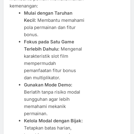
kemenangan:
Mulai dengan Taruhan
Kecil:
Membantu memahami
pola permainan dan fitur
bonus.
Fokus pada Satu Game
Terlebih Dahulu:
Mengenal
karakteristik slot film
mempermudah
pemanfaatan fitur bonus
dan multiplikator.
Gunakan Mode Demo:
Berlatih tanpa risiko modal
sungguhan agar lebih
memahami mekanik
permainan.
Kelola Modal dengan Bijak:
Tetapkan batas harian,