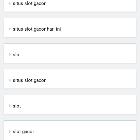
situs slot gacor
situs slot gacor hari ini
slot
situs slot gacor
slot
slot gacor