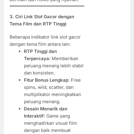
3. Ciri Link Slot Gacor dengan
Tema Film dan RTP Tinggi
Beberapa indikator link slot gacor
dengan tema film antara lain:
RTP Tinggi dan
Terpercaya:
Memberikan
peluang menang lebih stabil
dan konsisten.
Fitur Bonus Lengkap:
Free
spins, wild, scatter, dan
multiplikator meningkatkan
peluang menang.
Desain Menarik dan
Interaktif:
Game yang
menghadirkan visual film
dengan baik membuat