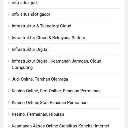
info situs judi
info situs slot gacor
Infrastruktur & Teknologi Cloud
Infrastruktur Cloud & Rekayasa Sistem
Infrastruktur Digital
Infrastruktur Digital, Keamanan Jaringan, Cloud
Computing
Judi Online, Taruhan Olahraga
Kasino Online, Slot Online, Panduan Permainan
Kasino Online, Slot, Panduan Permainan
Kasino, Permainan, Hiburan
Keamanan Akses Online Stabilitas Koneksi Internet