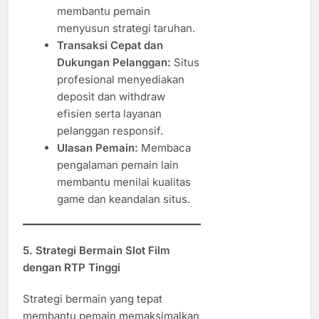
membantu pemain
menyusun strategi taruhan.
Transaksi Cepat dan
Dukungan Pelanggan:
Situs
profesional menyediakan
deposit dan withdraw
efisien serta layanan
pelanggan responsif.
Ulasan Pemain:
Membaca
pengalaman pemain lain
membantu menilai kualitas
game dan keandalan situs.
5. Strategi Bermain Slot Film
dengan RTP Tinggi
Strategi bermain yang tepat
membantu pemain memaksimalkan