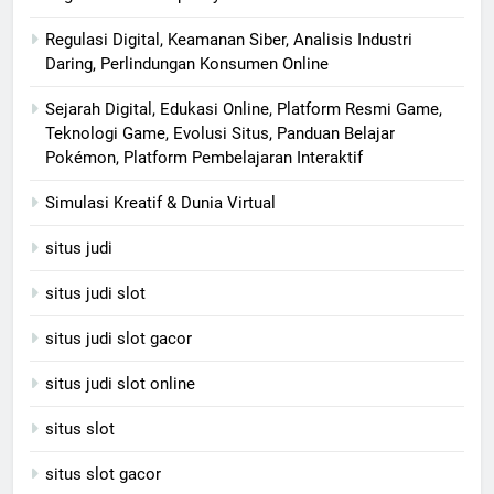
Regulasi Digital, Keamanan Siber, Analisis Industri
Daring, Perlindungan Konsumen Online
Sejarah Digital, Edukasi Online, Platform Resmi Game,
Teknologi Game, Evolusi Situs, Panduan Belajar
Pokémon, Platform Pembelajaran Interaktif
Simulasi Kreatif & Dunia Virtual
situs judi
situs judi slot
situs judi slot gacor
situs judi slot online
situs slot
situs slot gacor