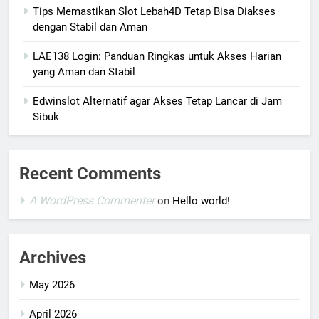
Tips Memastikan Slot Lebah4D Tetap Bisa Diakses
dengan Stabil dan Aman
LAE138 Login: Panduan Ringkas untuk Akses Harian
yang Aman dan Stabil
Edwinslot Alternatif agar Akses Tetap Lancar di Jam
Sibuk
Recent Comments
A WordPress Commenter
on
Hello world!
Archives
May 2026
April 2026