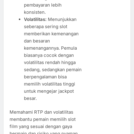
pembayaran lebih
konsisten.
Volatilitas:
Menunjukkan
seberapa sering slot
memberikan kemenangan
dan besaran
kemenangannya. Pemula
biasanya cocok dengan
volatilitas rendah hingga
sedang, sedangkan pemain
berpengalaman bisa
memilih volatilitas tinggi
untuk mengejar jackpot
besar.
Memahami RTP dan volatilitas
membantu pemain memilih slot
film yang sesuai dengan gaya
bermain dan risiko yang nyaman.