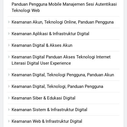
Panduan Pengguna Mobile Manajemen Sesi Autentikasi
Teknologi Web
Keamanan Akun, Teknologi Online, Panduan Pengguna
Keamanan Aplikasi & Infrastruktur Digital
Keamanan Digital & Akses Akun
Keamanan Digital Panduan Akses Teknologi Internet
Literasi Digital User Experience
Keamanan Digital, Teknologi Pengguna, Panduan Akun
Keamanan Digital, Teknologi, Panduan Pengguna
Keamanan Siber & Edukasi Digital
Keamanan Sistem & Infrastruktur Digital
Keamanan Web & Infrastruktur Digital