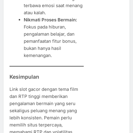
terbawa emosi saat menang
atau kalah.
Nikmati Proses Bermain:
Fokus pada hiburan,
pengalaman belajar, dan
pemanfaatan fitur bonus,
bukan hanya hasil
kemenangan.
Kesimpulan
Link slot gacor dengan tema film
dan RTP tinggi memberikan
pengalaman bermain yang seru
sekaligus peluang menang yang
lebih konsisten. Pemain perlu
memilih situs terpercaya,
memahami RTP dan volatilitas,