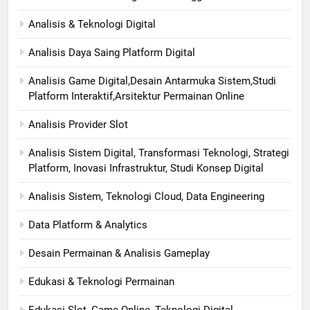
Analisis & Teknologi Digital
Analisis Daya Saing Platform Digital
Analisis Game Digital,Desain Antarmuka Sistem,Studi
Platform Interaktif,Arsitektur Permainan Online
Analisis Provider Slot
Analisis Sistem Digital, Transformasi Teknologi, Strategi
Platform, Inovasi Infrastruktur, Studi Konsep Digital
Analisis Sistem, Teknologi Cloud, Data Engineering
Data Platform & Analytics
Desain Permainan & Analisis Gameplay
Edukasi & Teknologi Permainan
Edukasi Slot, Game Online, Teknologi Digital