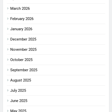
March 2026
February 2026
January 2026
December 2025
November 2025
October 2025
September 2025
August 2025
July 2025
June 2025
May 2025