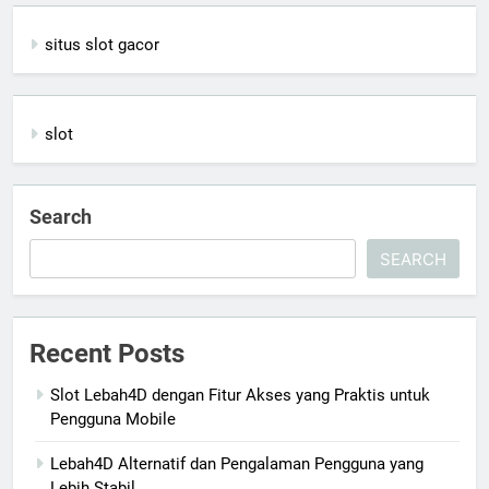
situs slot gacor
slot
Search
SEARCH
Recent Posts
Slot Lebah4D dengan Fitur Akses yang Praktis untuk
Pengguna Mobile
Lebah4D Alternatif dan Pengalaman Pengguna yang
Lebih Stabil