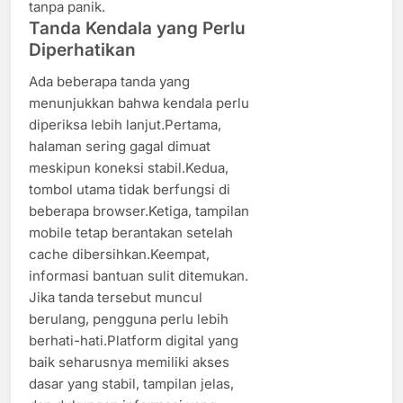
tanpa panik.
Tanda Kendala yang Perlu
Diperhatikan
Ada beberapa tanda yang
menunjukkan bahwa kendala perlu
diperiksa lebih lanjut.Pertama,
halaman sering gagal dimuat
meskipun koneksi stabil.Kedua,
tombol utama tidak berfungsi di
beberapa browser.Ketiga, tampilan
mobile tetap berantakan setelah
cache dibersihkan.Keempat,
informasi bantuan sulit ditemukan.
Jika tanda tersebut muncul
berulang, pengguna perlu lebih
berhati-hati.Platform digital yang
baik seharusnya memiliki akses
dasar yang stabil, tampilan jelas,