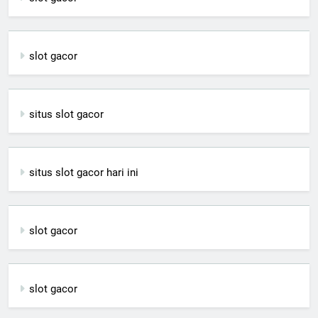
slot gacor
situs slot gacor
situs slot gacor hari ini
slot gacor
slot gacor