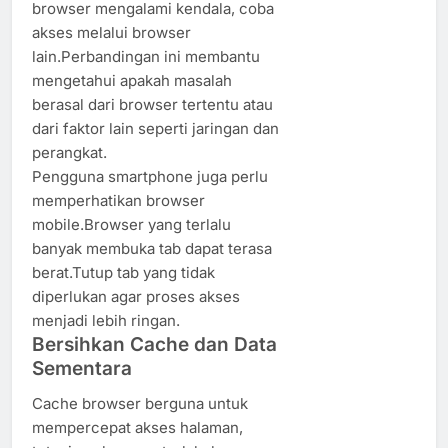
browser mengalami kendala, coba
akses melalui browser
lain.Perbandingan ini membantu
mengetahui apakah masalah
berasal dari browser tertentu atau
dari faktor lain seperti jaringan dan
perangkat.
Pengguna smartphone juga perlu
memperhatikan browser
mobile.Browser yang terlalu
banyak membuka tab dapat terasa
berat.Tutup tab yang tidak
diperlukan agar proses akses
menjadi lebih ringan.
Bersihkan Cache dan Data
Sementara
Cache browser berguna untuk
mempercepat akses halaman,