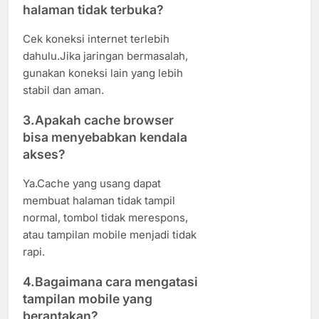
halaman tidak terbuka?
Cek koneksi internet terlebih
dahulu.Jika jaringan bermasalah,
gunakan koneksi lain yang lebih
stabil dan aman.
3.Apakah cache browser
bisa menyebabkan kendala
akses?
Ya.Cache yang usang dapat
membuat halaman tidak tampil
normal, tombol tidak merespons,
atau tampilan mobile menjadi tidak
rapi.
4.Bagaimana cara mengatasi
tampilan mobile yang
berantakan?