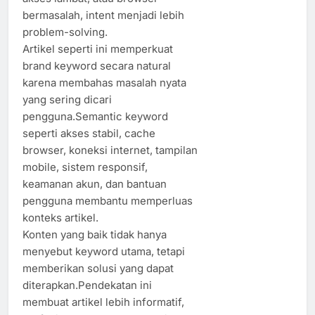
bermasalah, intent menjadi lebih
problem-solving.
Artikel seperti ini memperkuat
brand keyword secara natural
karena membahas masalah nyata
yang sering dicari
pengguna.Semantic keyword
seperti akses stabil, cache
browser, koneksi internet, tampilan
mobile, sistem responsif,
keamanan akun, dan bantuan
pengguna membantu memperluas
konteks artikel.
Konten yang baik tidak hanya
menyebut keyword utama, tetapi
memberikan solusi yang dapat
diterapkan.Pendekatan ini
membuat artikel lebih informatif,