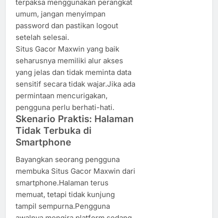
terpaksa menggunakan perangkat
umum, jangan menyimpan
password dan pastikan logout
setelah selesai.
Situs Gacor Maxwin yang baik
seharusnya memiliki alur akses
yang jelas dan tidak meminta data
sensitif secara tidak wajar.Jika ada
permintaan mencurigakan,
pengguna perlu berhati-hati.
Skenario Praktis: Halaman
Tidak Terbuka di
Smartphone
Bayangkan seorang pengguna
membuka Situs Gacor Maxwin dari
smartphone.Halaman terus
memuat, tetapi tidak kunjung
tampil sempurna.Pengguna
awalnya mengira platform sedang