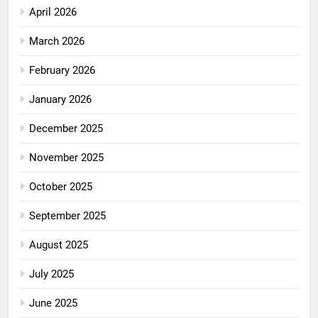
April 2026
March 2026
February 2026
January 2026
December 2025
November 2025
October 2025
September 2025
August 2025
July 2025
June 2025