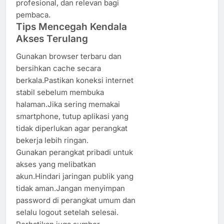
profesional, dan relevan bagi
pembaca.
Tips Mencegah Kendala
Akses Terulang
Gunakan browser terbaru dan
bersihkan cache secara
berkala.Pastikan koneksi internet
stabil sebelum membuka
halaman.Jika sering memakai
smartphone, tutup aplikasi yang
tidak diperlukan agar perangkat
bekerja lebih ringan.
Gunakan perangkat pribadi untuk
akses yang melibatkan
akun.Hindari jaringan publik yang
tidak aman.Jangan menyimpan
password di perangkat umum dan
selalu logout setelah selesai.