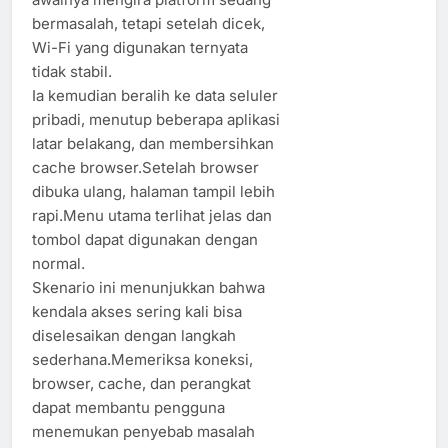
bermasalah, tetapi setelah dicek,
Wi-Fi yang digunakan ternyata
tidak stabil.
Ia kemudian beralih ke data seluler
pribadi, menutup beberapa aplikasi
latar belakang, dan membersihkan
cache browser.Setelah browser
dibuka ulang, halaman tampil lebih
rapi.Menu utama terlihat jelas dan
tombol dapat digunakan dengan
normal.
Skenario ini menunjukkan bahwa
kendala akses sering kali bisa
diselesaikan dengan langkah
sederhana.Memeriksa koneksi,
browser, cache, dan perangkat
dapat membantu pengguna
menemukan penyebab masalah