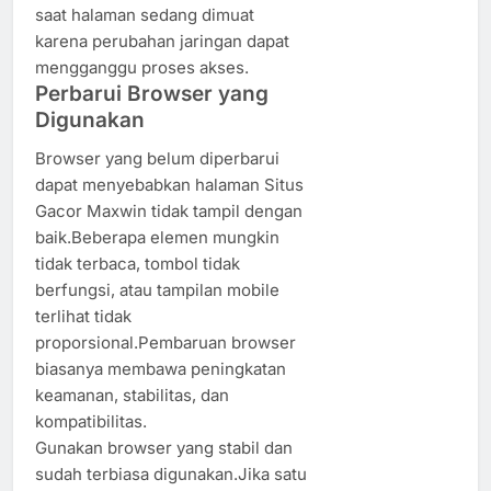
saat halaman sedang dimuat
karena perubahan jaringan dapat
mengganggu proses akses.
Perbarui Browser yang
Digunakan
Browser yang belum diperbarui
dapat menyebabkan halaman Situs
Gacor Maxwin tidak tampil dengan
baik.Beberapa elemen mungkin
tidak terbaca, tombol tidak
berfungsi, atau tampilan mobile
terlihat tidak
proporsional.Pembaruan browser
biasanya membawa peningkatan
keamanan, stabilitas, dan
kompatibilitas.
Gunakan browser yang stabil dan
sudah terbiasa digunakan.Jika satu