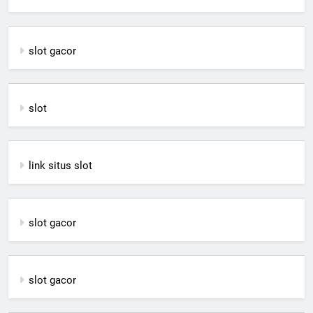
slot gacor
slot
link situs slot
slot gacor
slot gacor