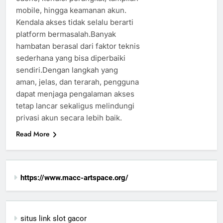
mobile, hingga keamanan akun.
Kendala akses tidak selalu berarti
platform bermasalah.Banyak
hambatan berasal dari faktor teknis
sederhana yang bisa diperbaiki
sendiri.Dengan langkah yang
aman, jelas, dan terarah, pengguna
dapat menjaga pengalaman akses
tetap lancar sekaligus melindungi
privasi akun secara lebih baik.
Read More
https://www.macc-artspace.org/
situs link slot gacor