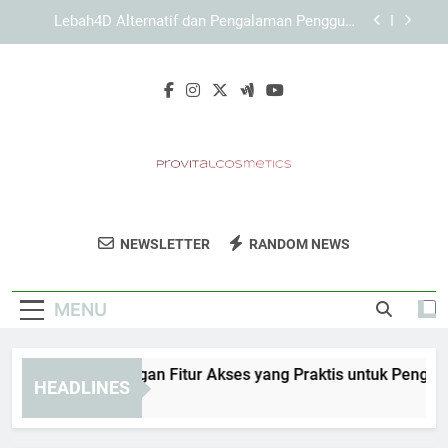
Skip
Tips Memastikan Slot Lebah4D Tetap Bisa
to
Diakses dengan Stabil dan Aman
content
LAE138 Login: Panduan Ringkas untuk Akses
Harian yang Aman dan Stabil
Slot Lebah4D dengan Fitur Akses yang Praktis
untuk Pengguna Mobile
Lebah4D Alternatif dan Pengalaman Pengguna
yang Lebih Stabil
Tips Memastikan Slot Lebah4D Tetap Bisa
Diakses dengan Stabil dan Aman
Proxy Tools Box
Amankan Privasi Online Anda Dengan Alat
LAE138 Login: Panduan Ringkas untuk Akses
NEWSLETTER
RANDOM NEWS
Harian yang Aman dan Stabil
Proxy Dari Proxy Tools Box. Solusi Anonim
Untuk Pengalaman Internet Yang Lebih
MENU
Aman.
ot Lebah4D dengan Fitur Akses yang Praktis untuk Pengguna 
HEADLINES
Months Ago