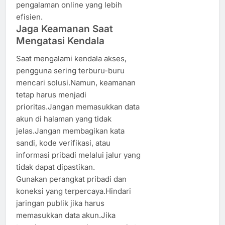
pengalaman online yang lebih
efisien.
Jaga Keamanan Saat
Mengatasi Kendala
Saat mengalami kendala akses,
pengguna sering terburu-buru
mencari solusi.Namun, keamanan
tetap harus menjadi
prioritas.Jangan memasukkan data
akun di halaman yang tidak
jelas.Jangan membagikan kata
sandi, kode verifikasi, atau
informasi pribadi melalui jalur yang
tidak dapat dipastikan.
Gunakan perangkat pribadi dan
koneksi yang terpercaya.Hindari
jaringan publik jika harus
memasukkan data akun.Jika