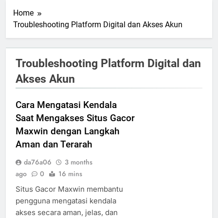
Home
Troubleshooting Platform Digital dan Akses Akun
Troubleshooting Platform Digital dan
Akses Akun
Cara Mengatasi Kendala
Saat Mengakses Situs Gacor
Maxwin dengan Langkah
Aman dan Terarah
da76a06
3 months
ago
0
16 mins
Situs Gacor Maxwin membantu
pengguna mengatasi kendala
akses secara aman, jelas, dan