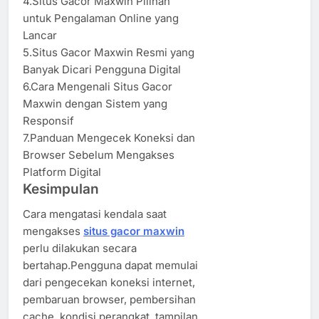
4.Situs Gacor Maxwin Pilihan
untuk Pengalaman Online yang
Lancar
5.Situs Gacor Maxwin Resmi yang
Banyak Dicari Pengguna Digital
6.Cara Mengenali Situs Gacor
Maxwin dengan Sistem yang
Responsif
7.Panduan Mengecek Koneksi dan
Browser Sebelum Mengakses
Platform Digital
Kesimpulan
Cara mengatasi kendala saat
mengakses
situs gacor maxwin
perlu dilakukan secara
bertahap.Pengguna dapat memulai
dari pengecekan koneksi internet,
pembaruan browser, pembersihan
cache, kondisi perangkat, tampilan