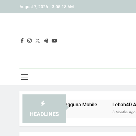
Skip
August 7, 2026
3:05:19 AM
to
content
Pro
Amankan P
g Praktis untuk Pengguna Mobile
Lebah4D Alternatif da
3 Months Ago
HEADLINES