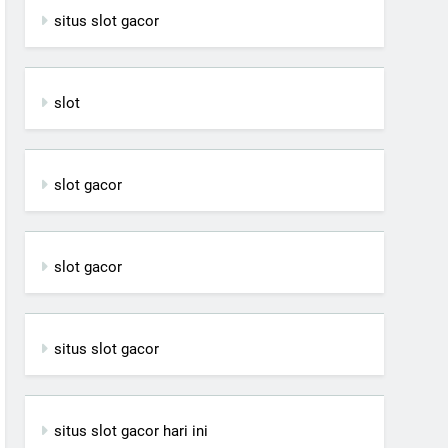
situs slot gacor
slot
slot gacor
slot gacor
situs slot gacor
situs slot gacor hari ini