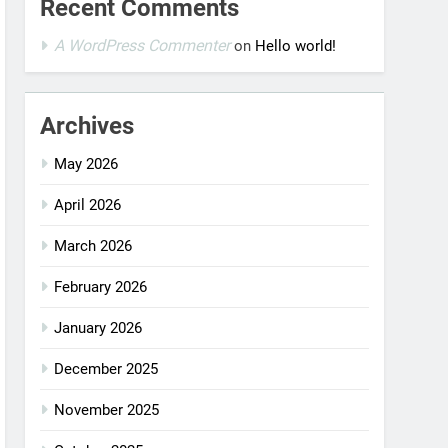
Recent Comments
A WordPress Commenter
on
Hello world!
Archives
May 2026
April 2026
March 2026
February 2026
January 2026
December 2025
November 2025