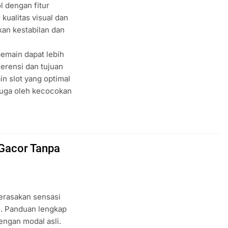
 dengan fitur
 kualitas visual dan
an kestabilan dan
pemain dapat lebih
erensi dan tujuan
n slot yang optimal
 juga oleh kecocokan
 Gacor Tanpa
merasakan sensasi
. Panduan lengkap
engan modal asli.