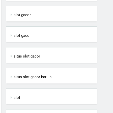
slot gacor
slot gacor
situs slot gacor
situs slot gacor hari ini
slot