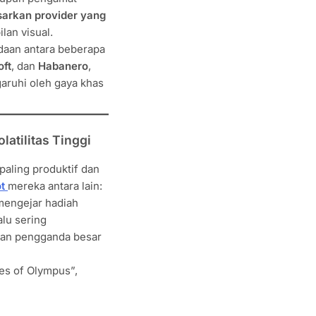
sarkan provider yang
ilan visual.
daan antara beberapa
oft
, dan
Habanero
,
aruhi oleh gaya khas
atilitas Tinggi
paling produktif dan
ot
mereka antara lain:
mengejar hadiah
lu sering
ngan pengganda besar
tes of Olympus”,