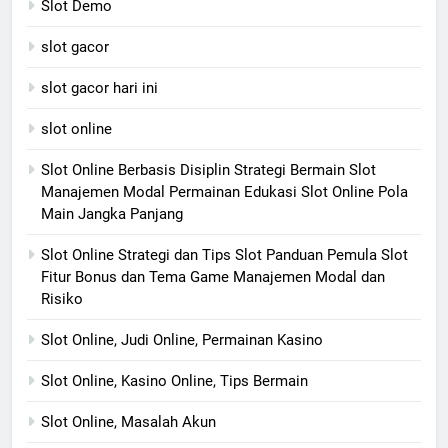
Slot Demo
slot gacor
slot gacor hari ini
slot online
Slot Online Berbasis Disiplin Strategi Bermain Slot
Manajemen Modal Permainan Edukasi Slot Online Pola
Main Jangka Panjang
Slot Online Strategi dan Tips Slot Panduan Pemula Slot
Fitur Bonus dan Tema Game Manajemen Modal dan
Risiko
Slot Online, Judi Online, Permainan Kasino
Slot Online, Kasino Online, Tips Bermain
Slot Online, Masalah Akun