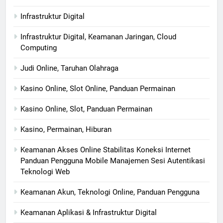
Infrastruktur Digital
Infrastruktur Digital, Keamanan Jaringan, Cloud
Computing
Judi Online, Taruhan Olahraga
Kasino Online, Slot Online, Panduan Permainan
Kasino Online, Slot, Panduan Permainan
Kasino, Permainan, Hiburan
Keamanan Akses Online Stabilitas Koneksi Internet
Panduan Pengguna Mobile Manajemen Sesi Autentikasi
Teknologi Web
Keamanan Akun, Teknologi Online, Panduan Pengguna
Keamanan Aplikasi & Infrastruktur Digital