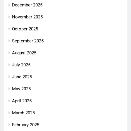
December 2025
November 2025
October 2025
September 2025
August 2025
July 2025
June 2025
May 2025
April 2025
March 2025
February 2025