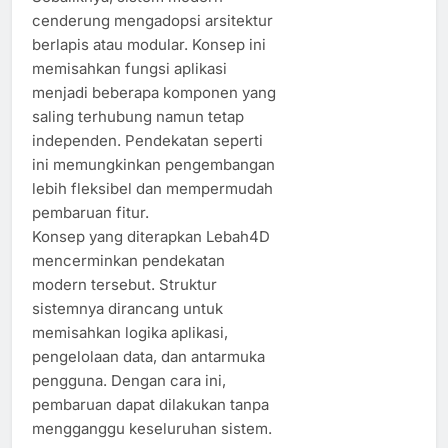
cenderung mengadopsi arsitektur
berlapis atau modular. Konsep ini
memisahkan fungsi aplikasi
menjadi beberapa komponen yang
saling terhubung namun tetap
independen. Pendekatan seperti
ini memungkinkan pengembangan
lebih fleksibel dan mempermudah
pembaruan fitur.
Konsep yang diterapkan Lebah4D
mencerminkan pendekatan
modern tersebut. Struktur
sistemnya dirancang untuk
memisahkan logika aplikasi,
pengelolaan data, dan antarmuka
pengguna. Dengan cara ini,
pembaruan dapat dilakukan tanpa
mengganggu keseluruhan sistem.