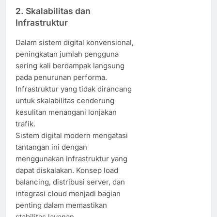
2. Skalabilitas dan
Infrastruktur
Dalam sistem digital konvensional,
peningkatan jumlah pengguna
sering kali berdampak langsung
pada penurunan performa.
Infrastruktur yang tidak dirancang
untuk skalabilitas cenderung
kesulitan menangani lonjakan
trafik.
Sistem digital modern mengatasi
tantangan ini dengan
menggunakan infrastruktur yang
dapat diskalakan. Konsep load
balancing, distribusi server, dan
integrasi cloud menjadi bagian
penting dalam memastikan
stabilitas layanan.