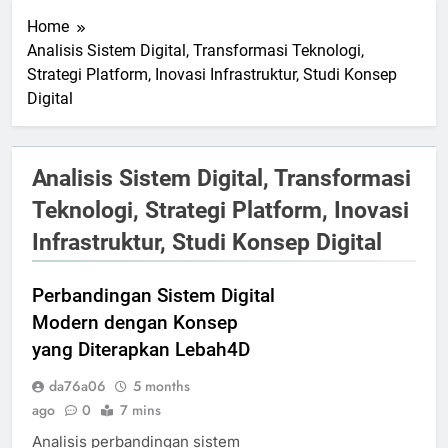
Home
Analisis Sistem Digital, Transformasi Teknologi,
Strategi Platform, Inovasi Infrastruktur, Studi Konsep
Digital
Analisis Sistem Digital, Transformasi
Teknologi, Strategi Platform, Inovasi
Infrastruktur, Studi Konsep Digital
Perbandingan Sistem Digital
Modern dengan Konsep
yang Diterapkan Lebah4D
da76a06
5 months
ago
0
7 mins
Analisis perbandingan sistem