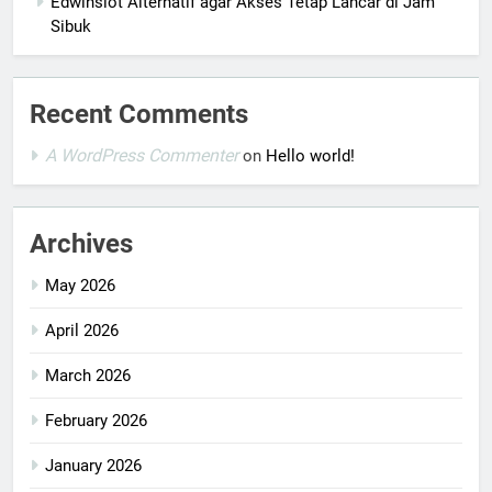
Edwinslot Alternatif agar Akses Tetap Lancar di Jam
Sibuk
Recent Comments
A WordPress Commenter
on
Hello world!
Archives
May 2026
April 2026
March 2026
February 2026
January 2026