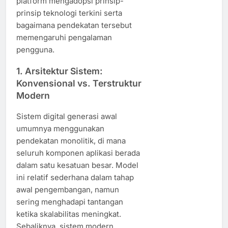
platform mengadopsi prinsip-
prinsip teknologi terkini serta
bagaimana pendekatan tersebut
memengaruhi pengalaman
pengguna.
1. Arsitektur Sistem:
Konvensional vs. Terstruktur
Modern
Sistem digital generasi awal
umumnya menggunakan
pendekatan monolitik, di mana
seluruh komponen aplikasi berada
dalam satu kesatuan besar. Model
ini relatif sederhana dalam tahap
awal pengembangan, namun
sering menghadapi tantangan
ketika skalabilitas meningkat.
Sebaliknya, sistem modern