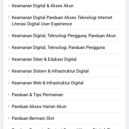
Keamanan Digital & Akses Akun
Keamanan Digital Panduan Akses Teknologi Internet
Literasi Digital User Experience
Keamanan Digital, Teknologi Pengguna, Panduan Akun
Keamanan Digital, Teknologi, Panduan Pengguna
Keamanan Siber & Edukasi Digital
Keamanan Sistem & Infrastruktur Digital
Keamanan Web & Infrastruktur Digital
Panduan & Tips Permainan
Panduan Akses Harian Akun
Panduan Bermain Slot