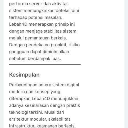
performa server dan aktivitas
sistem memungkinkan deteksi dini
terhadap potensi masalah.
Lebah4D menerapkan prinsip ini
dengan menjaga stabilitas sistem
melalui pemantauan berkala.
Dengan pendekatan proaktif, risiko
gangguan dapat diminimalkan
sebelum berdampak luas.
Kesimpulan
Perbandingan antara sistem digital
modern dan konsep yang
diterapkan Lebah4D menunjukkan
adanya keselarasan dengan praktik
teknologi terkini. Mulai dari
arsitektur modular, skalabilitas
infrastruktur, keamanan berlapis,