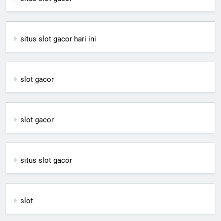
situs slot gacor hari ini
slot gacor
slot gacor
situs slot gacor
slot