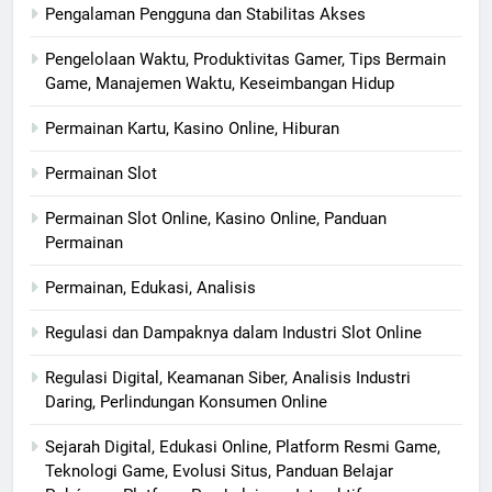
Pengalaman Pengguna dan Stabilitas Akses
Pengelolaan Waktu, Produktivitas Gamer, Tips Bermain
Game, Manajemen Waktu, Keseimbangan Hidup
Permainan Kartu, Kasino Online, Hiburan
Permainan Slot
Permainan Slot Online, Kasino Online, Panduan
Permainan
Permainan, Edukasi, Analisis
Regulasi dan Dampaknya dalam Industri Slot Online
Regulasi Digital, Keamanan Siber, Analisis Industri
Daring, Perlindungan Konsumen Online
Sejarah Digital, Edukasi Online, Platform Resmi Game,
Teknologi Game, Evolusi Situs, Panduan Belajar