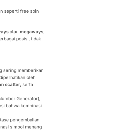
 seperti free spin
ways
atau
megaways
,
rbagai posisi, tidak
ang sering memberikan
diperhatikan oleh
n scatter
, serta
 Number Generator),
psi bahwa kombinasi
tase pengembalian
binasi simbol menang