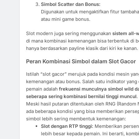
Simbol Scatter dan Bonus:
Digunakan untuk mengaktifkan fitur tambahan
atau mini game bonus.
Slot modern juga sering menggunakan
sistem all-
di mana kombinasi kemenangan bisa terbentuk di be
hanya berdasarkan payline klasik dari kiri ke kanan.
Peran Kombinasi Simbol dalam Slot Gacor
Istilah “slot gacor” merujuk pada kondisi mesin y
kemenangan atau bonus. Salah satu indikator yang 
pemain adalah
frekuensi munculnya simbol wild da
seberapa sering kombinasi bernilai tinggi muncul
.
Meski hasil putaran ditentukan oleh RNG (Random
ada beberapa kondisi yang bisa memberikan perse
simbol lebih sering membentuk kemenangan:
Slot dengan RTP tinggi:
Memberikan persen
lebih besar kepada pemain. Ini berarti, kom