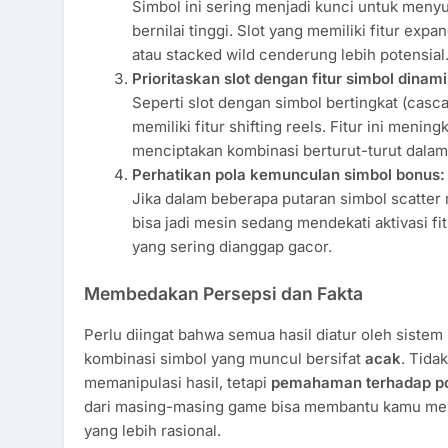
Simbol ini sering menjadi kunci untuk meny
bernilai tinggi. Slot yang memiliki fitur expan
atau stacked wild cenderung lebih potensial
Prioritaskan slot dengan fitur simbol dinami
Seperti slot dengan simbol bertingkat (casc
memiliki fitur shifting reels. Fitur ini menin
menciptakan kombinasi berturut-turut dalam 
Perhatikan pola kemunculan simbol bonus:
Jika dalam beberapa putaran simbol scatter
bisa jadi mesin sedang mendekati aktivasi 
yang sering dianggap gacor.
Membedakan Persepsi dan Fakta
Perlu diingat bahwa semua hasil diatur oleh siste
kombinasi simbol yang muncul bersifat
acak
. Tida
memanipulasi hasil, tetapi
pemahaman terhadap pol
dari masing-masing game bisa membantu kamu me
yang lebih rasional.