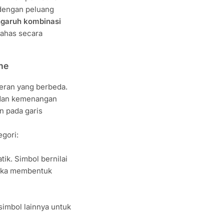
dengan peluang
garuh kombinasi
bahas secara
ne
peran yang berbeda.
, dan kemenangan
un pada garis
egori:
tik. Simbol bernilai
jika membentuk
imbol lainnya untuk