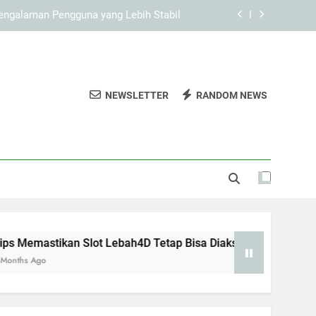
Pengalaman Pengguna yang Lebih Stabil
 Bisa Diakses dengan Stabil dan Aman
uk Akses Harian yang Aman dan Stabil
NEWSLETTER
RANDOM NEWS
es yang Praktis untuk Pengguna Mobile
Pengalaman Pengguna yang Lebih Stabil
olusi Anonim Untuk Pengalaman Internet Yang Lebih Aman.
 Bisa Diakses dengan Stabil dan Aman
uk Akses Harian yang Aman dan Stabil
kan Slot Lebah4D Tetap Bisa Diakses dengan Stabil dan Aman