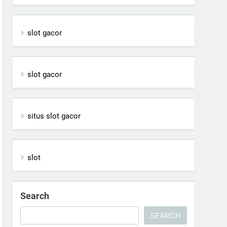
slot gacor
slot gacor
situs slot gacor
slot
Search
SEARCH