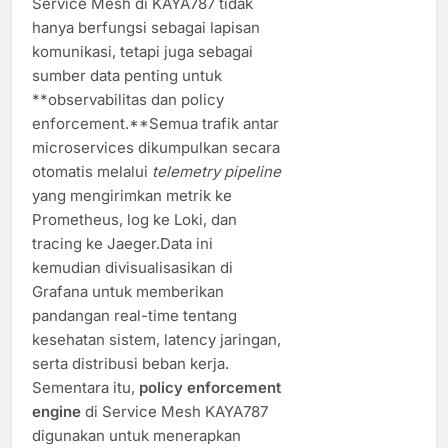
Service Mesh di KAYA787 tidak
hanya berfungsi sebagai lapisan
komunikasi, tetapi juga sebagai
sumber data penting untuk
**observabilitas dan policy
enforcement.**Semua trafik antar
microservices dikumpulkan secara
otomatis melalui
telemetry pipeline
yang mengirimkan metrik ke
Prometheus, log ke Loki, dan
tracing ke Jaeger.Data ini
kemudian divisualisasikan di
Grafana untuk memberikan
pandangan real-time tentang
kesehatan sistem, latency jaringan,
serta distribusi beban kerja.
Sementara itu,
policy enforcement
engine
di Service Mesh KAYA787
digunakan untuk menerapkan