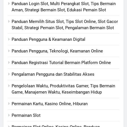
Panduan Login Slot, Multi Perangkat Slot, Tips Bermain
Aman, Strategi Bermain Slot, Edukasi Pemain Slot
Panduan Memilih Situs Slot, Tips Slot Online, Slot Gacor
Stabil, Strategi Pemain Slot, Pengalaman Bermain Slot
Panduan Pengguna & Keamanan Digital
Panduan Pengguna, Teknologi, Keamanan Online
Panduan Registrasi Tutorial Bermain Platform Online
Pengalaman Pengguna dan Stabilitas Akses
Pengelolaan Waktu, Produktivitas Gamer, Tips Bermain
Game, Manajemen Waktu, Keseimbangan Hidup
Permainan Kartu, Kasino Online, Hiburan
Permainan Slot
Permainan Slot Online, Kasino Online, Panduan