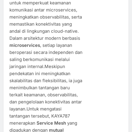
untuk memperkuat keamanan
komunikasi antar microservices,
meningkatkan observabilitas, serta
memastikan konektivitas yang
andal di lingkungan cloud-native.
Dalam arsitektur modern berbasis
microservices
, setiap layanan
beroperasi secara independen dan
saling berkomunikasi melalui
jaringan internal.Meskipun
pendekatan ini meningkatkan
skalabilitas dan fleksibilitas, ia juga
menimbulkan tantangan baru
terkait keamanan, observabilitas,
dan pengelolaan konektivitas antar
layanan.Untuk mengatasi
tantangan tersebut, KAYA787
menerapkan
Service Mesh
yang
dipadukan dengan
mutual