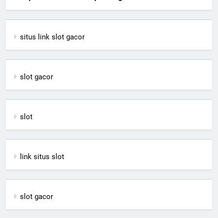
situs link slot gacor
slot gacor
slot
link situs slot
slot gacor