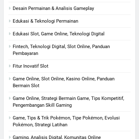
Desain Permainan & Analisis Gameplay
Edukasi & Teknologi Permainan
Edukasi Slot, Game Online, Teknologi Digital
Fintech, Teknologi Digital, Slot Online, Panduan
Pembayaran
Fitur Inovatif Slot
Game Online, Slot Online, Kasino Online, Panduan
Bermain Slot
Game Online, Strategi Bermain Game, Tips Kompetitif,
Pengembangan Skill Gaming
Game, Tips & Trik Pokémon, Tipe Pokémon, Evolusi
Pokémon, Strategi Latihan
Gaming, Analisis Digital, Komunitas Online