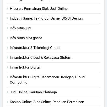
Hiburan, Permainan Slot, Judi Online
Industri Game, Teknologi Game, UX/UI Design
info situs judi
info situs slot gacor
Infrastruktur & Teknologi Cloud
Infrastruktur Cloud & Rekayasa Sistem
Infrastruktur Digital
Infrastruktur Digital, Keamanan Jaringan, Cloud
Computing
Judi Online, Taruhan Olahraga
Kasino Online, Slot Online, Panduan Permainan