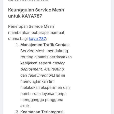
Keunggulan Service Mesh
untuk KAYA787
Penerapan Service Mesh
memberikan beberapa manfaat
utama bagi
kaya 787
:
Manajemen Trafik Cerdas:
Service Mesh mendukung
routing dinamis berdasarkan
kebijakan seperti
canary
deployment
,
A/B testing
,
dan
fault injection
.Hal ini
memungkinkan tim
melakukan eksperimen dan
pembaruan layanan tanpa
mengganggu pengguna
akhir.
Keamanan Terintegrasi: