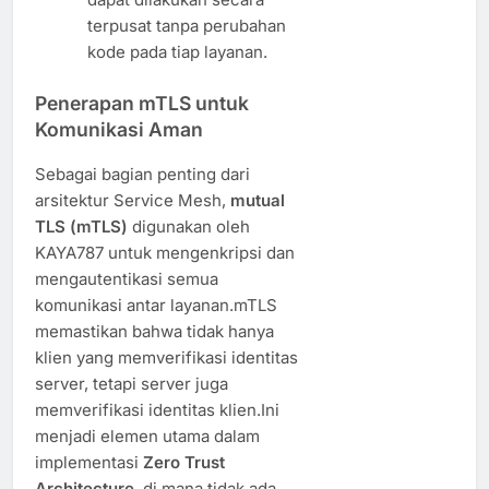
terpusat tanpa perubahan
kode pada tiap layanan.
Penerapan mTLS untuk
Komunikasi Aman
Sebagai bagian penting dari
arsitektur Service Mesh,
mutual
TLS (mTLS)
digunakan oleh
KAYA787 untuk mengenkripsi dan
mengautentikasi semua
komunikasi antar layanan.mTLS
memastikan bahwa tidak hanya
klien yang memverifikasi identitas
server, tetapi server juga
memverifikasi identitas klien.Ini
menjadi elemen utama dalam
implementasi
Zero Trust
Architecture
, di mana tidak ada