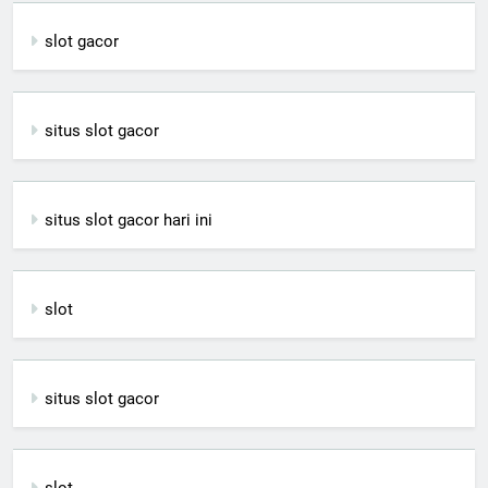
slot gacor
situs slot gacor
situs slot gacor hari ini
slot
situs slot gacor
slot