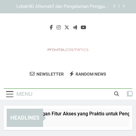
Skip
Tips Memastikan Slot Lebah4D Tetap Bisa
to
Diakses dengan Stabil dan Aman
content
LAE138 Login: Panduan Ringkas untuk Akses
Harian yang Aman dan Stabil
Slot Lebah4D dengan Fitur Akses yang Praktis
untuk Pengguna Mobile
Lebah4D Alternatif dan Pengalaman Pengguna
yang Lebih Stabil
Tips Memastikan Slot Lebah4D Tetap Bisa
Diakses dengan Stabil dan Aman
Proxy Tools Box
Amankan Privasi Online Anda Dengan Alat
LAE138 Login: Panduan Ringkas untuk Akses
NEWSLETTER
RANDOM NEWS
Harian yang Aman dan Stabil
Proxy Dari Proxy Tools Box. Solusi Anonim
Untuk Pengalaman Internet Yang Lebih
MENU
Aman.
ot Lebah4D dengan Fitur Akses yang Praktis untuk Pengguna 
HEADLINES
onths Ago