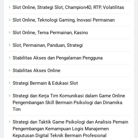
Slot Online, Strategi Slot, Champion4D, RTP, Volatilitas
Slot Online, Teknologi Gaming, Inovasi Permainan
Slot Online, Tema Permainan, Kasino
Slot, Permainan, Panduan, Strategi
Stabilitas Akses dan Pengalaman Pengguna
Stabilitas Akses Online
Strategi Bermain & Edukasi Slot
Strategi dan Kerja Tim Komunikasi dalam Game Online
Pengembangan Skill Bermain Psikologi dan Dinamika
Tim
Strategi dan Taktik Game Psikologi dan Analisis Pemain
Pengembangan Kemampuan Logis Manajemen
Keputusan Digital Teknik Bermain Profesional