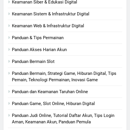
Keamanan Siber & Edukasi Digital
Keamanan Sistem & Infrastruktur Digital
Keamanan Web & Infrastruktur Digital
Panduan & Tips Permainan
Panduan Akses Harian Akun
Panduan Bermain Slot
Panduan Bermain, Strategi Game, Hiburan Digital, Tips
Pemain, Teknologi Permainan, Inovasi Game
Panduan dan Keamanan Taruhan Online
Panduan Game, Slot Online, Hiburan Digital
Panduan Judi Online, Tutorial Daftar Akun, Tips Login
Aman, Keamanan Akun, Panduan Pemula