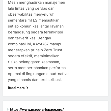
Mesh menghadirkan manajemen
lalu lintas yang cerdas dan
observabilitas menyeluruh,
sementara mTLS memastikan
setiap komunikasi antar layanan
berlangsung secara terenkripsi
dan terverifikasi.Dengan
kombinasi ini, KAYA787 mampu
menerapkan prinsip Zero Trust
secara efektif, meminimalkan
risiko pelanggaran keamanan,
serta mempertahankan performa
optimal di lingkungan cloud-native
yang dinamis dan terdistribusi.
Read More
https://www.macc-artspace.org/