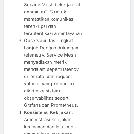
Service Mesh bekerja erat
dengan mTLS untuk
memastikan komunikasi
terenkripsi dan
terautentikasi antar layanan.
Observabilitas Tingkat
Lanjut:
Dengan dukungan
telemetry, Service Mesh
menyediakan metrik
mendalam seperti latency,
error rate, dan request
volume, yang kemudian
dikirim ke sistem
observabilitas seperti
Grafana dan Prometheus.
Konsistensi Kebijakan:
Administrasi kebijakan
keamanan dan lalu lintas
dapat dilakukan secara