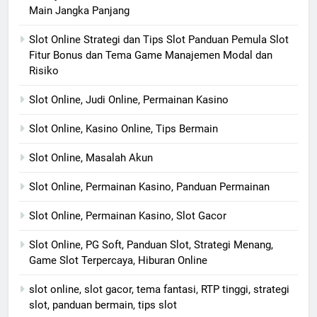
Main Jangka Panjang
Slot Online Strategi dan Tips Slot Panduan Pemula Slot
Fitur Bonus dan Tema Game Manajemen Modal dan
Risiko
Slot Online, Judi Online, Permainan Kasino
Slot Online, Kasino Online, Tips Bermain
Slot Online, Masalah Akun
Slot Online, Permainan Kasino, Panduan Permainan
Slot Online, Permainan Kasino, Slot Gacor
Slot Online, PG Soft, Panduan Slot, Strategi Menang,
Game Slot Terpercaya, Hiburan Online
slot online, slot gacor, tema fantasi, RTP tinggi, strategi
slot, panduan bermain, tips slot