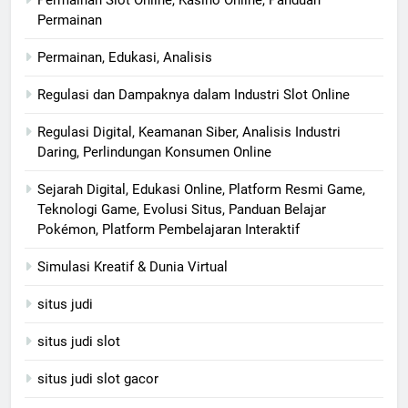
Permainan
Permainan, Edukasi, Analisis
Regulasi dan Dampaknya dalam Industri Slot Online
Regulasi Digital, Keamanan Siber, Analisis Industri
Daring, Perlindungan Konsumen Online
Sejarah Digital, Edukasi Online, Platform Resmi Game,
Teknologi Game, Evolusi Situs, Panduan Belajar
Pokémon, Platform Pembelajaran Interaktif
Simulasi Kreatif & Dunia Virtual
situs judi
situs judi slot
situs judi slot gacor