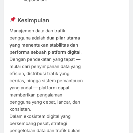
Kesimpulan
Manajemen data dan trafik
pengguna adalah
dua pilar utama
yang menentukan stabilitas dan
performa sebuah platform digital
.
Dengan pendekatan yang tepat —
mulai dari penyimpanan data yang
efisien, distribusi trafik yang
cerdas, hingga sistem pemantauan
yang andal — platform dapat
memberikan pengalaman
pengguna yang cepat, lancar, dan
konsisten.
Dalam ekosistem digital yang
berkembang pesat, strategi
pengelolaan data dan trafik bukan