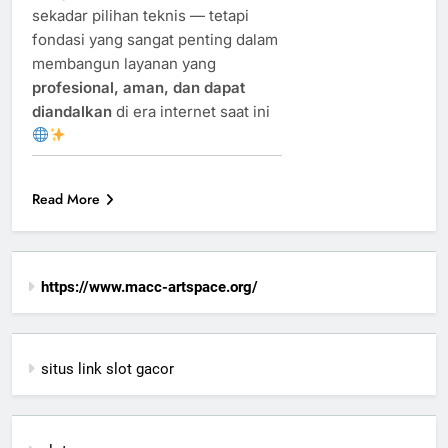
sekadar pilihan teknis — tetapi
fondasi yang sangat penting dalam
membangun layanan yang
profesional, aman, dan dapat
diandalkan
di era internet saat ini
Read More
https://www.macc-artspace.org/
situs link slot gacor