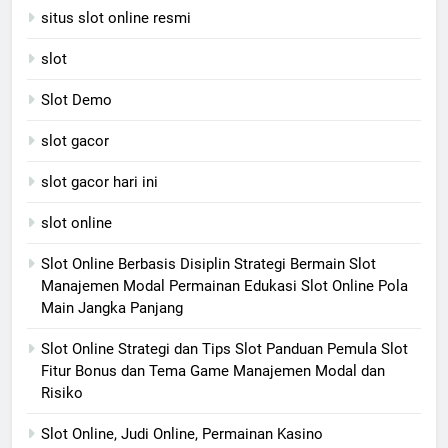
situs slot online resmi
slot
Slot Demo
slot gacor
slot gacor hari ini
slot online
Slot Online Berbasis Disiplin Strategi Bermain Slot
Manajemen Modal Permainan Edukasi Slot Online Pola
Main Jangka Panjang
Slot Online Strategi dan Tips Slot Panduan Pemula Slot
Fitur Bonus dan Tema Game Manajemen Modal dan
Risiko
Slot Online, Judi Online, Permainan Kasino