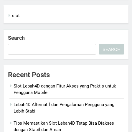
slot
Search
SEARCH
Recent Posts
Slot Lebah4D dengan Fitur Akses yang Praktis untuk
Pengguna Mobile
Lebah4D Alternatif dan Pengalaman Pengguna yang
Lebih Stabil
Tips Memastikan Slot Lebah4D Tetap Bisa Diakses
dengan Stabil dan Aman