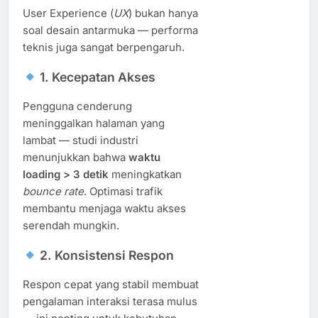
User Experience (
UX
) bukan hanya
soal desain antarmuka — performa
teknis juga sangat berpengaruh.
1. Kecepatan Akses
Pengguna cenderung
meninggalkan halaman yang
lambat — studi industri
menunjukkan bahwa
waktu
loading > 3 detik
meningkatkan
bounce rate
. Optimasi trafik
membantu menjaga waktu akses
serendah mungkin.
2. Konsistensi Respon
Respon cepat yang stabil membuat
pengalaman interaksi terasa mulus