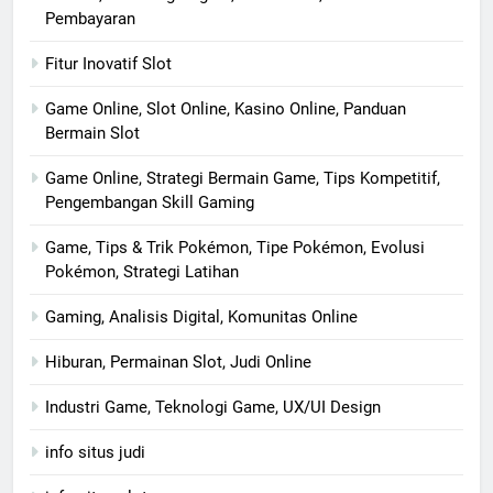
Pembayaran
Fitur Inovatif Slot
Game Online, Slot Online, Kasino Online, Panduan
Bermain Slot
Game Online, Strategi Bermain Game, Tips Kompetitif,
Pengembangan Skill Gaming
Game, Tips & Trik Pokémon, Tipe Pokémon, Evolusi
Pokémon, Strategi Latihan
Gaming, Analisis Digital, Komunitas Online
Hiburan, Permainan Slot, Judi Online
Industri Game, Teknologi Game, UX/UI Design
info situs judi