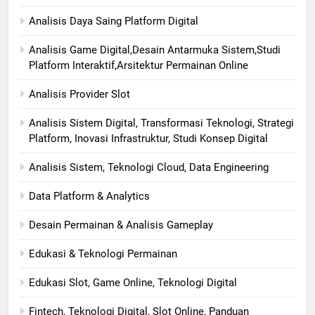
Analisis Daya Saing Platform Digital
Analisis Game Digital,Desain Antarmuka Sistem,Studi
Platform Interaktif,Arsitektur Permainan Online
Analisis Provider Slot
Analisis Sistem Digital, Transformasi Teknologi, Strategi
Platform, Inovasi Infrastruktur, Studi Konsep Digital
Analisis Sistem, Teknologi Cloud, Data Engineering
Data Platform & Analytics
Desain Permainan & Analisis Gameplay
Edukasi & Teknologi Permainan
Edukasi Slot, Game Online, Teknologi Digital
Fintech, Teknologi Digital, Slot Online, Panduan