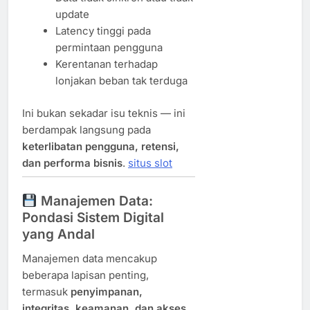
update
Latency tinggi pada
permintaan pengguna
Kerentanan terhadap
lonjakan beban tak terduga
Ini bukan sekadar isu teknis — ini
berdampak langsung pada
keterlibatan pengguna, retensi,
dan performa bisnis
.
situs slot
Manajemen Data:
Pondasi Sistem Digital
yang Andal
Manajemen data mencakup
beberapa lapisan penting,
termasuk
penyimpanan,
integritas, keamanan, dan akses