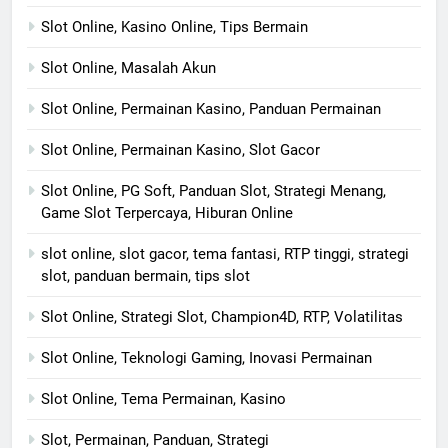
Slot Online, Kasino Online, Tips Bermain
Slot Online, Masalah Akun
Slot Online, Permainan Kasino, Panduan Permainan
Slot Online, Permainan Kasino, Slot Gacor
Slot Online, PG Soft, Panduan Slot, Strategi Menang,
Game Slot Terpercaya, Hiburan Online
slot online, slot gacor, tema fantasi, RTP tinggi, strategi
slot, panduan bermain, tips slot
Slot Online, Strategi Slot, Champion4D, RTP, Volatilitas
Slot Online, Teknologi Gaming, Inovasi Permainan
Slot Online, Tema Permainan, Kasino
Slot, Permainan, Panduan, Strategi