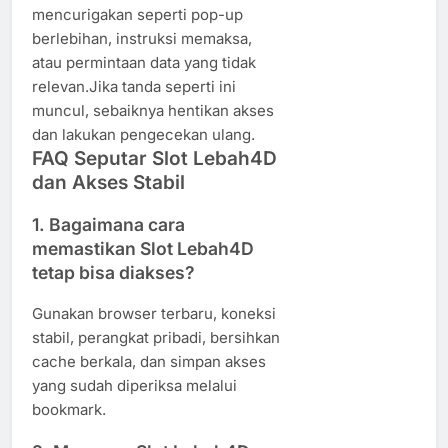
mencurigakan seperti pop-up
berlebihan, instruksi memaksa,
atau permintaan data yang tidak
relevan.Jika tanda seperti ini
muncul, sebaiknya hentikan akses
dan lakukan pengecekan ulang.
FAQ Seputar Slot Lebah4D
dan Akses Stabil
1. Bagaimana cara
memastikan Slot Lebah4D
tetap bisa diakses?
Gunakan browser terbaru, koneksi
stabil, perangkat pribadi, bersihkan
cache berkala, dan simpan akses
yang sudah diperiksa melalui
bookmark.