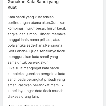
Gunakan Kata Sandi yang
Kuat
Kata sandi yang kuat adalah
perlindungan utama akun.Gunakan
kombinasi huruf besar, huruf kecil,
angka, dan simbol.Hindari memakai
tanggal lahir, nama pribadi, atau
pola angka sederhana.Pengguna
Slot Lebah4D juga sebaiknya tidak
menggunakan kata sandi yang
sama untuk banyak akun.
Jika sulit mengingat kata sandi
kompleks, gunakan pengelola kata
sandi pada perangkat pribadi yang
aman.Pastikan perangkat memiliki
kunci layar agar data tidak mudah
diakses orang lain.