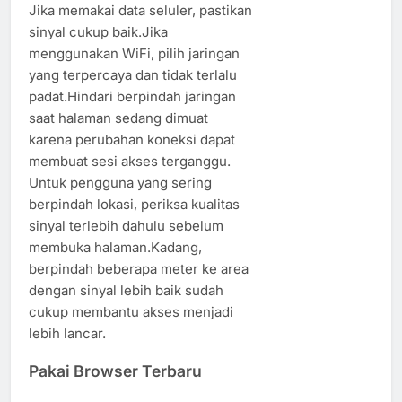
Jika memakai data seluler, pastikan
sinyal cukup baik.Jika
menggunakan WiFi, pilih jaringan
yang terpercaya dan tidak terlalu
padat.Hindari berpindah jaringan
saat halaman sedang dimuat
karena perubahan koneksi dapat
membuat sesi akses terganggu.
Untuk pengguna yang sering
berpindah lokasi, periksa kualitas
sinyal terlebih dahulu sebelum
membuka halaman.Kadang,
berpindah beberapa meter ke area
dengan sinyal lebih baik sudah
cukup membantu akses menjadi
lebih lancar.
Pakai Browser Terbaru