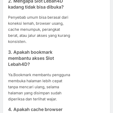
2. Mengapa Slot Lebah4D
kadang tidak bisa dibuka?
Penyebab umum bisa berasal dari
koneksi lemah, browser usang,
cache menumpuk, perangkat
berat, atau jalur akses yang kurang
konsisten.
3. Apakah bookmark
membantu akses Slot
Lebah4D?
Ya.Bookmark membantu pengguna
membuka halaman lebih cepat
tanpa mencari ulang, selama
halaman yang disimpan sudah
diperiksa dan terlihat wajar.
4. Apakah cache browser