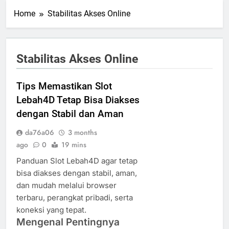
Home
Stabilitas Akses Online
Stabilitas Akses Online
Tips Memastikan Slot
Lebah4D Tetap Bisa Diakses
dengan Stabil dan Aman
da76a06
3 months
ago
0
19 mins
Panduan Slot Lebah4D agar tetap
bisa diakses dengan stabil, aman,
dan mudah melalui browser
terbaru, perangkat pribadi, serta
koneksi yang tepat.
Mengenal Pentingnya