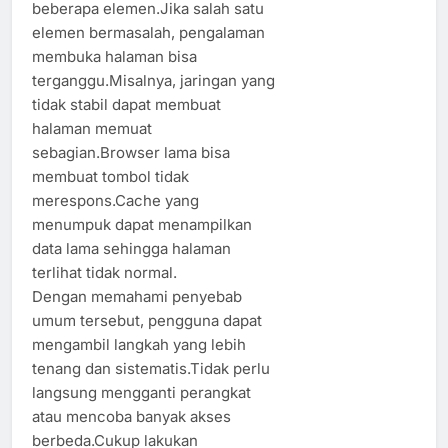
beberapa elemen.Jika salah satu
elemen bermasalah, pengalaman
membuka halaman bisa
terganggu.Misalnya, jaringan yang
tidak stabil dapat membuat
halaman memuat
sebagian.Browser lama bisa
membuat tombol tidak
merespons.Cache yang
menumpuk dapat menampilkan
data lama sehingga halaman
terlihat tidak normal.
Dengan memahami penyebab
umum tersebut, pengguna dapat
mengambil langkah yang lebih
tenang dan sistematis.Tidak perlu
langsung mengganti perangkat
atau mencoba banyak akses
berbeda.Cukup lakukan