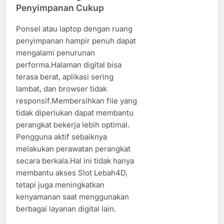
Penyimpanan Cukup
Ponsel atau laptop dengan ruang
penyimpanan hampir penuh dapat
mengalami penurunan
performa.Halaman digital bisa
terasa berat, aplikasi sering
lambat, dan browser tidak
responsif.Membersihkan file yang
tidak diperlukan dapat membantu
perangkat bekerja lebih optimal.
Pengguna aktif sebaiknya
melakukan perawatan perangkat
secara berkala.Hal ini tidak hanya
membantu akses Slot Lebah4D,
tetapi juga meningkatkan
kenyamanan saat menggunakan
berbagai layanan digital lain.