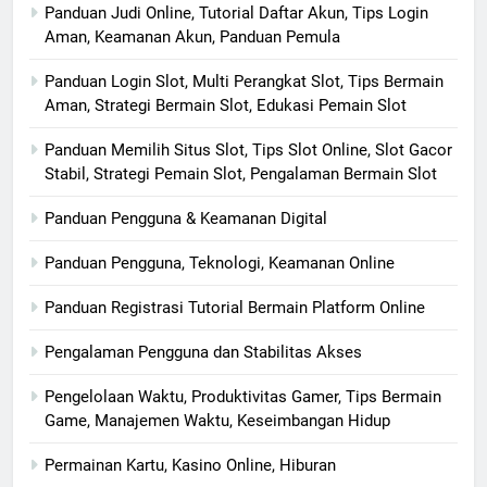
Panduan Judi Online, Tutorial Daftar Akun, Tips Login
Aman, Keamanan Akun, Panduan Pemula
Panduan Login Slot, Multi Perangkat Slot, Tips Bermain
Aman, Strategi Bermain Slot, Edukasi Pemain Slot
Panduan Memilih Situs Slot, Tips Slot Online, Slot Gacor
Stabil, Strategi Pemain Slot, Pengalaman Bermain Slot
Panduan Pengguna & Keamanan Digital
Panduan Pengguna, Teknologi, Keamanan Online
Panduan Registrasi Tutorial Bermain Platform Online
Pengalaman Pengguna dan Stabilitas Akses
Pengelolaan Waktu, Produktivitas Gamer, Tips Bermain
Game, Manajemen Waktu, Keseimbangan Hidup
Permainan Kartu, Kasino Online, Hiburan