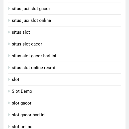
situs judi slot gacor
situs judi slot online
situs slot
situs slot gacor
situs slot gacor hari ini
situs slot online resmi
slot
Slot Demo
slot gacor
slot gacor hari ini
slot online