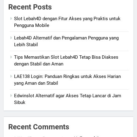
Recent Posts
Slot Lebah4D dengan Fitur Akses yang Praktis untuk
Pengguna Mobile
Lebah4D Alternatif dan Pengalaman Pengguna yang
Lebih Stabil
Tips Memastikan Slot Lebah4D Tetap Bisa Diakses
dengan Stabil dan Aman
LAE138 Login: Panduan Ringkas untuk Akses Harian
yang Aman dan Stabil
Edwinslot Alternatif agar Akses Tetap Lancar di Jam
Sibuk
Recent Comments