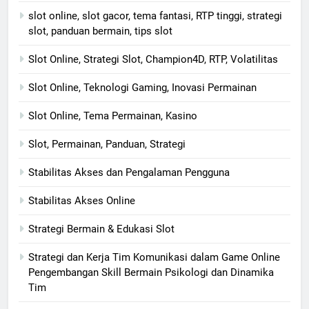
slot online, slot gacor, tema fantasi, RTP tinggi, strategi
slot, panduan bermain, tips slot
Slot Online, Strategi Slot, Champion4D, RTP, Volatilitas
Slot Online, Teknologi Gaming, Inovasi Permainan
Slot Online, Tema Permainan, Kasino
Slot, Permainan, Panduan, Strategi
Stabilitas Akses dan Pengalaman Pengguna
Stabilitas Akses Online
Strategi Bermain & Edukasi Slot
Strategi dan Kerja Tim Komunikasi dalam Game Online
Pengembangan Skill Bermain Psikologi dan Dinamika
Tim