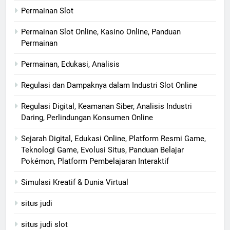
Permainan Slot
Permainan Slot Online, Kasino Online, Panduan
Permainan
Permainan, Edukasi, Analisis
Regulasi dan Dampaknya dalam Industri Slot Online
Regulasi Digital, Keamanan Siber, Analisis Industri
Daring, Perlindungan Konsumen Online
Sejarah Digital, Edukasi Online, Platform Resmi Game,
Teknologi Game, Evolusi Situs, Panduan Belajar
Pokémon, Platform Pembelajaran Interaktif
Simulasi Kreatif & Dunia Virtual
situs judi
situs judi slot