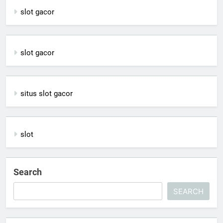
slot gacor
slot gacor
situs slot gacor
slot
Search
SEARCH