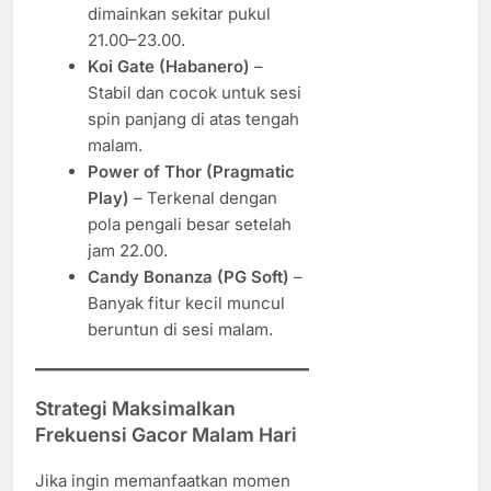
dimainkan sekitar pukul
21.00–23.00.
Koi Gate (Habanero)
–
Stabil dan cocok untuk sesi
spin panjang di atas tengah
malam.
Power of Thor (Pragmatic
Play)
– Terkenal dengan
pola pengali besar setelah
jam 22.00.
Candy Bonanza (PG Soft)
–
Banyak fitur kecil muncul
beruntun di sesi malam.
Strategi Maksimalkan
Frekuensi Gacor Malam Hari
Jika ingin memanfaatkan momen