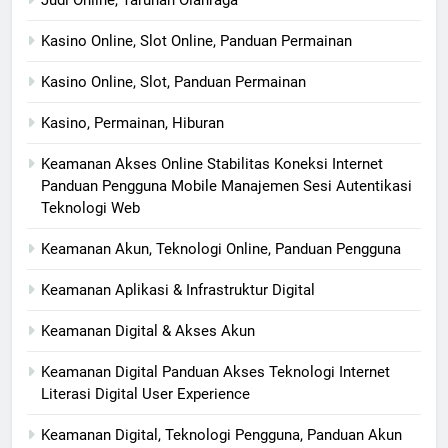
Judi Online, Taruhan Olahraga
Kasino Online, Slot Online, Panduan Permainan
Kasino Online, Slot, Panduan Permainan
Kasino, Permainan, Hiburan
Keamanan Akses Online Stabilitas Koneksi Internet
Panduan Pengguna Mobile Manajemen Sesi Autentikasi
Teknologi Web
Keamanan Akun, Teknologi Online, Panduan Pengguna
Keamanan Aplikasi & Infrastruktur Digital
Keamanan Digital & Akses Akun
Keamanan Digital Panduan Akses Teknologi Internet
Literasi Digital User Experience
Keamanan Digital, Teknologi Pengguna, Panduan Akun