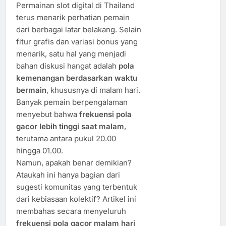
Permainan slot digital di Thailand
terus menarik perhatian pemain
dari berbagai latar belakang. Selain
fitur grafis dan variasi bonus yang
menarik, satu hal yang menjadi
bahan diskusi hangat adalah
pola
kemenangan berdasarkan waktu
bermain
, khususnya di malam hari.
Banyak pemain berpengalaman
menyebut bahwa
frekuensi pola
gacor lebih tinggi saat malam
,
terutama antara pukul 20.00
hingga 01.00.
Namun, apakah benar demikian?
Ataukah ini hanya bagian dari
sugesti komunitas yang terbentuk
dari kebiasaan kolektif? Artikel ini
membahas secara menyeluruh
frekuensi pola gacor malam hari