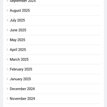
September 2025
August 2025
July 2025
June 2025
May 2025
April 2025
March 2025
February 2025
January 2025
December 2024
November 2024