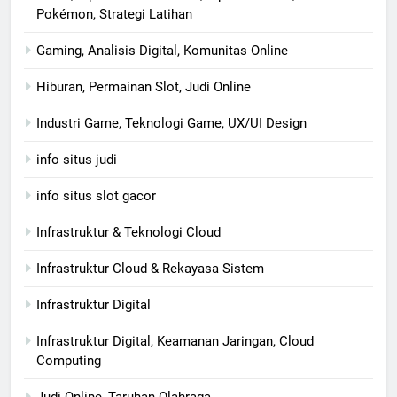
Pokémon, Strategi Latihan
Gaming, Analisis Digital, Komunitas Online
Hiburan, Permainan Slot, Judi Online
Industri Game, Teknologi Game, UX/UI Design
info situs judi
info situs slot gacor
Infrastruktur & Teknologi Cloud
Infrastruktur Cloud & Rekayasa Sistem
Infrastruktur Digital
Infrastruktur Digital, Keamanan Jaringan, Cloud
Computing