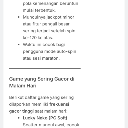
pola kemenangan beruntun
mulai terbentuk.
Munculnya jackpot minor
atau fitur pengali besar
sering terjadi setelah spin
ke-120 ke atas.
Waktu ini cocok bagi
pengguna mode auto-spin
atau sesi maraton.
Game yang Sering Gacor di
Malam Hari
Berikut daftar game yang sering
dilaporkan memiliki
frekuensi
gacor tinggi
saat malam hari:
Lucky Neko (PG Soft)
–
Scatter muncul awal, cocok