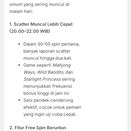
umum yang sering muncul di
malam hari:
1. Scatter Muncul Lebih Cepat
(20.00–22.00 WIB)
Dalam 30–50 spin pertama,
banyak laporan scatter
muncul hingga dua kali.
Game seperti
Mahjong
Ways
,
Wild Bandito
, dan
Starlight Princess
sering
menunjukkan frekuensi
bonus tinggi di jam ini.
Sesi pendek cenderung
efektif, cocok untuk pemain
yang ingin uji coba cepat.
2. Fitur Free Spin Beruntun