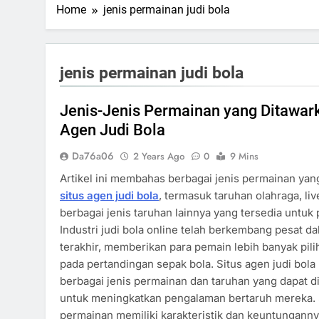
Home
jenis permainan judi bola
jenis permainan judi bola
Jenis-Jenis Permainan yang Ditawark
Agen Judi Bola
Da76a06
2 Years Ago
0
9 Mins
Artikel ini membahas berbagai jenis permainan yan
situs agen judi bola
, termasuk taruhan olahraga, liv
berbagai jenis taruhan lainnya yang tersedia untuk
Industri judi bola online telah berkembang pesat d
terakhir, memberikan para pemain lebih banyak pil
pada pertandingan sepak bola. Situs agen judi bol
berbagai jenis permainan dan taruhan yang dapat di
untuk meningkatkan pengalaman bertaruh mereka. S
permainan memiliki karakteristik dan keuntunganny