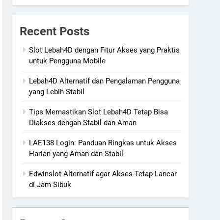
Recent Posts
Slot Lebah4D dengan Fitur Akses yang Praktis
untuk Pengguna Mobile
Lebah4D Alternatif dan Pengalaman Pengguna
yang Lebih Stabil
Tips Memastikan Slot Lebah4D Tetap Bisa
Diakses dengan Stabil dan Aman
LAE138 Login: Panduan Ringkas untuk Akses
Harian yang Aman dan Stabil
Edwinslot Alternatif agar Akses Tetap Lancar
di Jam Sibuk