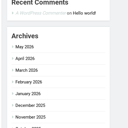
Recent Comments
A WordPress Commenter
on
Hello world!
Archives
May 2026
April 2026
March 2026
February 2026
January 2026
December 2025
November 2025