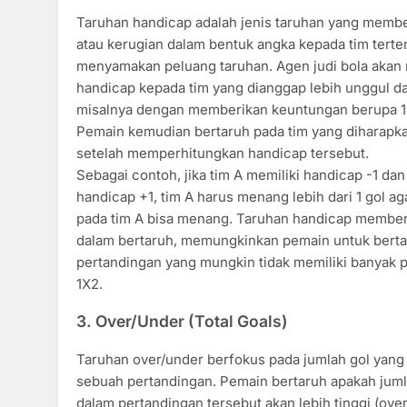
Taruhan handicap adalah jenis taruhan yang memb
atau kerugian dalam bentuk angka kepada tim terte
menyamakan peluang taruhan. Agen judi bola aka
handicap kepada tim yang dianggap lebih unggul d
misalnya dengan memberikan keuntungan berupa 1 g
Pemain kemudian bertaruh pada tim yang diharap
setelah memperhitungkan handicap tersebut.
Sebagai contoh, jika tim A memiliki handicap -1 dan
handicap +1, tim A harus menang lebih dari 1 gol a
pada tim A bisa menang. Taruhan handicap memberi
dalam bertaruh, memungkinkan pemain untuk bert
pertandingan yang mungkin tidak memiliki banyak p
1X2.
3.
Over/Under (Total Goals)
Taruhan over/under berfokus pada jumlah gol yang
sebuah pertandingan. Pemain bertaruh apakah jumla
dalam pertandingan tersebut akan lebih tinggi (over