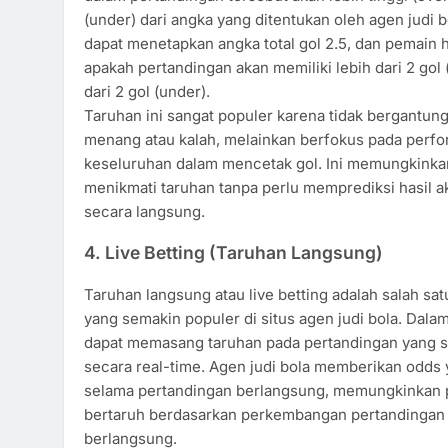
(under) dari angka yang ditentukan oleh agen judi b
dapat menetapkan angka total gol 2.5, dan pemain
apakah pertandingan akan memiliki lebih dari 2 gol 
dari 2 gol (under).
Taruhan ini sangat populer karena tidak bergantun
menang atau kalah, melainkan berfokus pada perfo
keseluruhan dalam mencetak gol. Ini memungkinka
menikmati taruhan tanpa perlu memprediksi hasil a
secara langsung.
4.
Live Betting (Taruhan Langsung)
Taruhan langsung atau live betting adalah salah sa
yang semakin populer di situs agen judi bola. Dalam
dapat memasang taruhan pada pertandingan yang 
secara real-time. Agen judi bola memberikan odds 
selama pertandingan berlangsung, memungkinkan 
bertaruh berdasarkan perkembangan pertandingan
berlangsung.