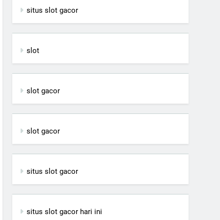
situs slot gacor
slot
slot gacor
slot gacor
situs slot gacor
situs slot gacor hari ini