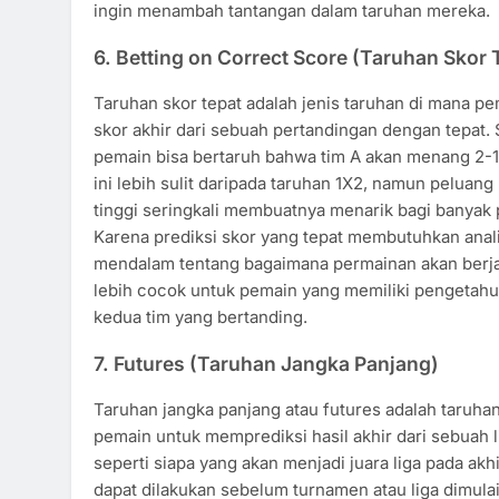
ingin menambah tantangan dalam taruhan mereka.
6.
Betting on Correct Score (Taruhan Skor 
Taruhan skor tepat adalah jenis taruhan di mana p
skor akhir dari sebuah pertandingan dengan tepat.
pemain bisa bertaruh bahwa tim A akan menang 2-1 
ini lebih sulit daripada taruhan 1X2, namun pelua
tinggi seringkali membuatnya menarik bagi banyak
Karena prediksi skor yang tepat membutuhkan anali
mendalam tentang bagaimana permainan akan berjala
lebih cocok untuk pemain yang memiliki pengetahu
kedua tim yang bertanding.
7.
Futures (Taruhan Jangka Panjang)
Taruhan jangka panjang atau futures adalah taru
pemain untuk memprediksi hasil akhir dari sebuah l
seperti siapa yang akan menjadi juara liga pada akh
dapat dilakukan sebelum turnamen atau liga dimulai