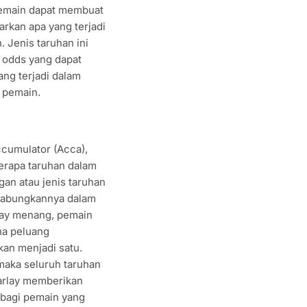
pemain dapat membuat
arkan apa yang terjadi
. Jenis taruhan ini
 odds yang dapat
ng terjadi dalam
a pemain.
ccumulator (Acca),
rapa taruhan dalam
gan atau jenis taruhan
ggabungkannya dalam
rlay menang, pemain
na peluang
an menjadi satu.
 maka seluruh taruhan
parlay memberikan
 bagi pemain yang