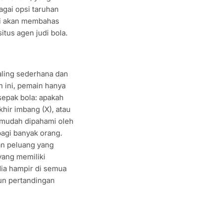
gai opsi taruhan
ini akan membahas
tus agen judi bola.
aling sederhana dan
n ini, pemain hanya
sepak bola: apakah
hir imbang (X), atau
t mudah dipahami oleh
bagi banyak orang.
an peluang yang
yang memiliki
dia hampir di semua
pun pertandingan