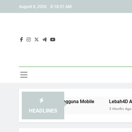
Skip
August 8, 2026
8:18:52 AM
to
content
Pro
Amankan P
 Praktis untuk Pengguna Mobile
Lebah4D Alternatif da
3 Months Ago
HEADLINES