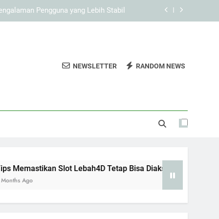
Pengalaman Pengguna yang Lebih Stabil
 Bisa Diakses dengan Stabil dan Aman
uk Akses Harian yang Aman dan Stabil
NEWSLETTER
RANDOM NEWS
es yang Praktis untuk Pengguna Mobile
Pengalaman Pengguna yang Lebih Stabil
olusi Anonim Untuk Pengalaman Internet Yang Lebih Aman.
 Bisa Diakses dengan Stabil dan Aman
uk Akses Harian yang Aman dan Stabil
kan Slot Lebah4D Tetap Bisa Diakses dengan Stabil dan Aman