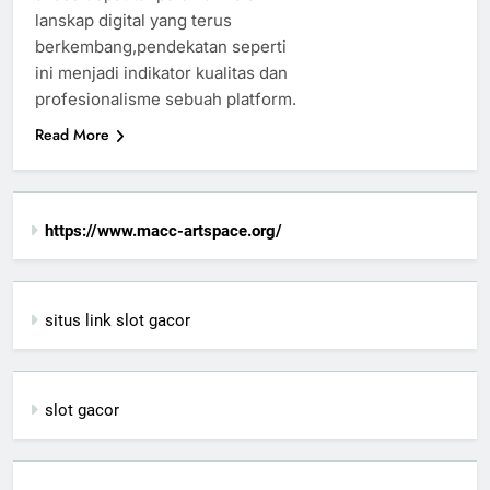
lanskap digital yang terus
berkembang,pendekatan seperti
ini menjadi indikator kualitas dan
profesionalisme sebuah platform.
Read More
https://www.macc-artspace.org/
situs link slot gacor
slot gacor