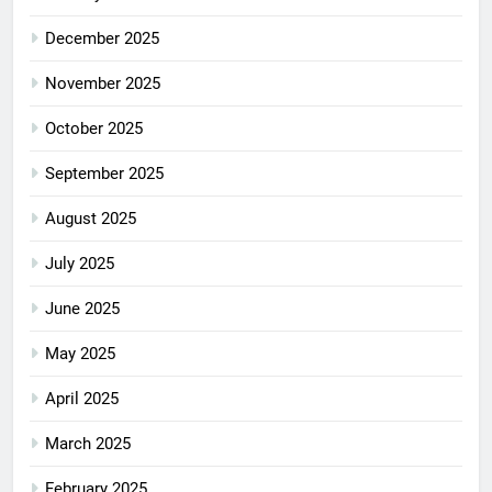
December 2025
November 2025
October 2025
September 2025
August 2025
July 2025
June 2025
May 2025
April 2025
March 2025
February 2025