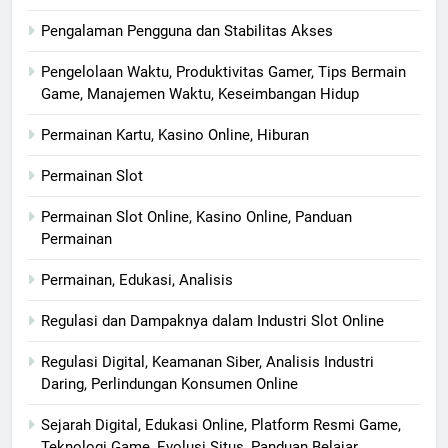
Pengalaman Pengguna dan Stabilitas Akses
Pengelolaan Waktu, Produktivitas Gamer, Tips Bermain
Game, Manajemen Waktu, Keseimbangan Hidup
Permainan Kartu, Kasino Online, Hiburan
Permainan Slot
Permainan Slot Online, Kasino Online, Panduan
Permainan
Permainan, Edukasi, Analisis
Regulasi dan Dampaknya dalam Industri Slot Online
Regulasi Digital, Keamanan Siber, Analisis Industri
Daring, Perlindungan Konsumen Online
Sejarah Digital, Edukasi Online, Platform Resmi Game,
Teknologi Game, Evolusi Situs, Panduan Belajar