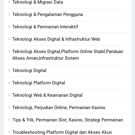
Teknologi & Migrasi Data
Teknologi & Pengalaman Pengguna
Teknologi & Permainan Interaktif
Teknologi Akses Digital & Infrastruktur Web
Teknologi Akses Digital,Platform Online Stabil,Panduan
Akses Aman,Infrastruktur Sistem
Teknologi Digital
Teknologi Platform Digital
Teknologi Web & Keamanan Digital
Teknologi, Perjudian Online, Permainan Kasino
Tips & Trik, Permainan Slot, Kasino, Strategi Permainan​
Troubleshooting Platform Digital dan Akses Akun