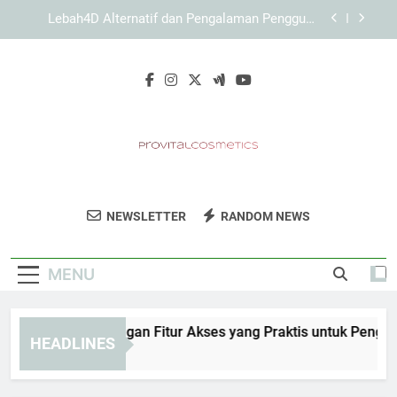
Skip
Tips Memastikan Slot Lebah4D Tetap Bisa
to
Diakses dengan Stabil dan Aman
content
LAE138 Login: Panduan Ringkas untuk Akses
Harian yang Aman dan Stabil
Slot Lebah4D dengan Fitur Akses yang Praktis
untuk Pengguna Mobile
Lebah4D Alternatif dan Pengalaman Pengguna
yang Lebih Stabil
Tips Memastikan Slot Lebah4D Tetap Bisa
Diakses dengan Stabil dan Aman
Proxy Tools Box
Amankan Privasi Online Anda Dengan Alat
LAE138 Login: Panduan Ringkas untuk Akses
NEWSLETTER
RANDOM NEWS
Harian yang Aman dan Stabil
Proxy Dari Proxy Tools Box. Solusi Anonim
Untuk Pengalaman Internet Yang Lebih
MENU
Aman.
lot Lebah4D dengan Fitur Akses yang Praktis untuk Pengguna
HEADLINES
 Months Ago