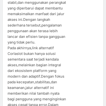
stabil,dan menggunakan perangkat
yang diperbarui dapat membantu
memaksimalkan manfaat dari jalur
akses ini.Dengan langkah
sederhana tersebut,pengalaman
penggunaan akan terasa lebih
lancar dan efisien tanpa gangguan
yang tidak perlu.
Pada akhirnya,link alternatif
Corlaslot bukan hanya solusi
sementara saat terjadi kendala
akses,melainkan bagian integral
dari ekosistem platform yang
modern dan adaptif.Dengan fokus
pada kecepatan,stabilitas,dan
keamanan,jalur alternatif ini
memberikan nilai tambah nyata
bagi pengguna yang menginginkan
akses cepat tanpa error.Dalam