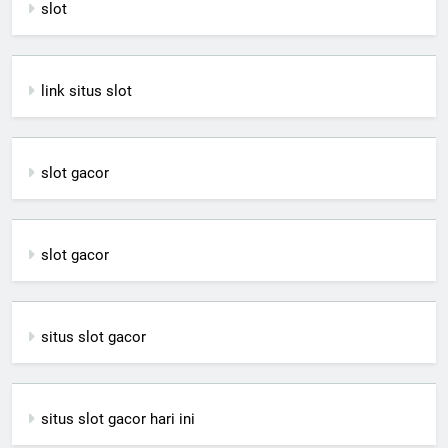
slot
link situs slot
slot gacor
slot gacor
situs slot gacor
situs slot gacor hari ini