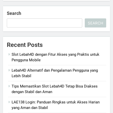
Search
SEARCH
Recent Posts
Slot Lebah4D dengan Fitur Akses yang Praktis untuk
Pengguna Mobile
Lebah4D Alternatif dan Pengalaman Pengguna yang
Lebih Stabil
Tips Memastikan Slot Lebah4D Tetap Bisa Diakses
dengan Stabil dan Aman
LAE138 Login: Panduan Ringkas untuk Akses Harian
yang Aman dan Stabil