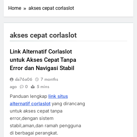
Home
akses cepat corlaslot
akses cepat corlaslot
Link Alternatif Corlaslot
untuk Akses Cepat Tanpa
Error dan Navigasi Stabil
da76a06
7 months
ago
0
5 mins
Panduan lengkap
link situs
alternatif corlaslot
yang dirancang
untuk akses cepat tanpa
error,dengan sistem
stabil,aman,dan ramah pengguna
di berbagai perangkat.