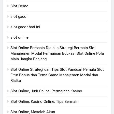
Slot Demo
slot gacor
slot gacor hari ini
slot online
Slot Online Berbasis Disiplin Strategi Bermain Slot
Manajemen Modal Permainan Edukasi Slot Online Pola
Main Jangka Panjang
Slot Online Strategi dan Tips Slot Panduan Pemula Slot
Fitur Bonus dan Tema Game Manajemen Modal dan
Risiko
Slot Online, Judi Online, Permainan Kasino
Slot Online, Kasino Online, Tips Bermain
Slot Online, Masalah Akun