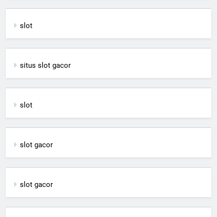
slot
situs slot gacor
slot
slot gacor
slot gacor