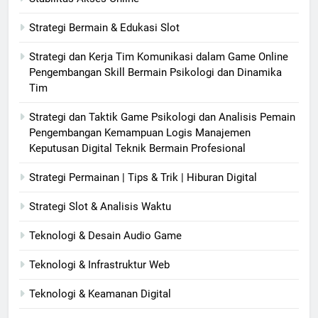
Strategi Bermain & Edukasi Slot
Strategi dan Kerja Tim Komunikasi dalam Game Online
Pengembangan Skill Bermain Psikologi dan Dinamika
Tim
Strategi dan Taktik Game Psikologi dan Analisis Pemain
Pengembangan Kemampuan Logis Manajemen
Keputusan Digital Teknik Bermain Profesional
Strategi Permainan | Tips & Trik | Hiburan Digital
Strategi Slot & Analisis Waktu
Teknologi & Desain Audio Game
Teknologi & Infrastruktur Web
Teknologi & Keamanan Digital