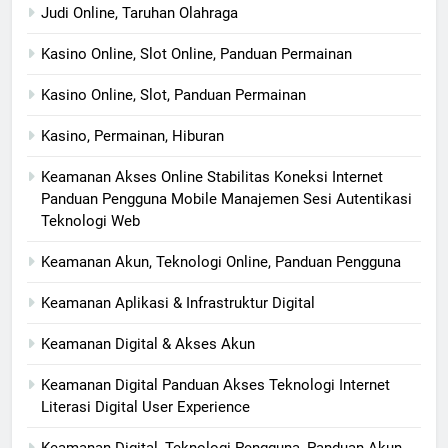
Judi Online, Taruhan Olahraga
Kasino Online, Slot Online, Panduan Permainan
Kasino Online, Slot, Panduan Permainan
Kasino, Permainan, Hiburan
Keamanan Akses Online Stabilitas Koneksi Internet
Panduan Pengguna Mobile Manajemen Sesi Autentikasi
Teknologi Web
Keamanan Akun, Teknologi Online, Panduan Pengguna
Keamanan Aplikasi & Infrastruktur Digital
Keamanan Digital & Akses Akun
Keamanan Digital Panduan Akses Teknologi Internet
Literasi Digital User Experience