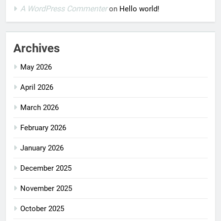
A WordPress Commenter
on
Hello world!
Archives
May 2026
April 2026
March 2026
February 2026
January 2026
December 2025
November 2025
October 2025