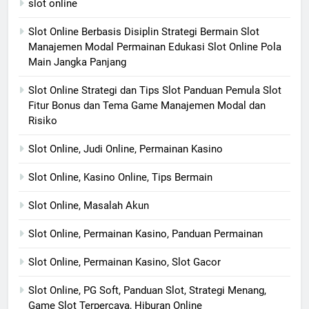
slot online
Slot Online Berbasis Disiplin Strategi Bermain Slot
Manajemen Modal Permainan Edukasi Slot Online Pola
Main Jangka Panjang
Slot Online Strategi dan Tips Slot Panduan Pemula Slot
Fitur Bonus dan Tema Game Manajemen Modal dan
Risiko
Slot Online, Judi Online, Permainan Kasino
Slot Online, Kasino Online, Tips Bermain
Slot Online, Masalah Akun
Slot Online, Permainan Kasino, Panduan Permainan
Slot Online, Permainan Kasino, Slot Gacor
Slot Online, PG Soft, Panduan Slot, Strategi Menang,
Game Slot Terpercaya, Hiburan Online