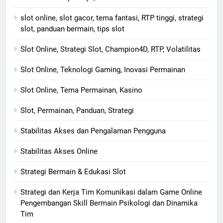
slot online, slot gacor, tema fantasi, RTP tinggi, strategi
slot, panduan bermain, tips slot
Slot Online, Strategi Slot, Champion4D, RTP, Volatilitas
Slot Online, Teknologi Gaming, Inovasi Permainan
Slot Online, Tema Permainan, Kasino
Slot, Permainan, Panduan, Strategi
Stabilitas Akses dan Pengalaman Pengguna
Stabilitas Akses Online
Strategi Bermain & Edukasi Slot
Strategi dan Kerja Tim Komunikasi dalam Game Online
Pengembangan Skill Bermain Psikologi dan Dinamika
Tim