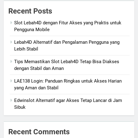
Recent Posts
Slot Lebah4D dengan Fitur Akses yang Praktis untuk
Pengguna Mobile
Lebah4D Alternatif dan Pengalaman Pengguna yang
Lebih Stabil
Tips Memastikan Slot Lebah4D Tetap Bisa Diakses
dengan Stabil dan Aman
LAE138 Login: Panduan Ringkas untuk Akses Harian
yang Aman dan Stabil
Edwinslot Alternatif agar Akses Tetap Lancar di Jam
Sibuk
Recent Comments