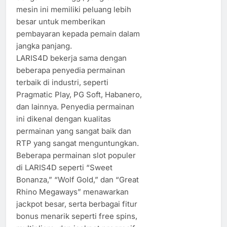
mesin ini memiliki peluang lebih
besar untuk memberikan
pembayaran kepada pemain dalam
jangka panjang.
LARIS4D bekerja sama dengan
beberapa penyedia permainan
terbaik di industri, seperti
Pragmatic Play, PG Soft, Habanero,
dan lainnya. Penyedia permainan
ini dikenal dengan kualitas
permainan yang sangat baik dan
RTP yang sangat menguntungkan.
Beberapa permainan slot populer
di LARIS4D seperti “Sweet
Bonanza,” “Wolf Gold,” dan “Great
Rhino Megaways” menawarkan
jackpot besar, serta berbagai fitur
bonus menarik seperti free spins,