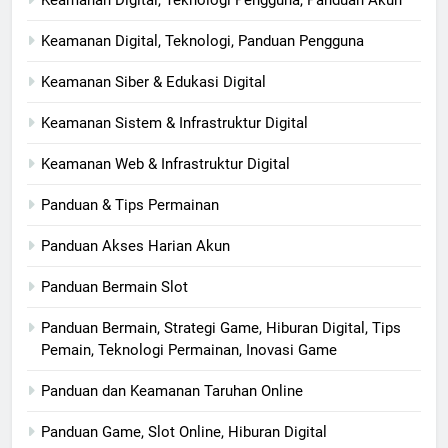
Keamanan Digital, Teknologi Pengguna, Panduan Akun
Keamanan Digital, Teknologi, Panduan Pengguna
Keamanan Siber & Edukasi Digital
Keamanan Sistem & Infrastruktur Digital
Keamanan Web & Infrastruktur Digital
Panduan & Tips Permainan
Panduan Akses Harian Akun
Panduan Bermain Slot
Panduan Bermain, Strategi Game, Hiburan Digital, Tips
Pemain, Teknologi Permainan, Inovasi Game
Panduan dan Keamanan Taruhan Online
Panduan Game, Slot Online, Hiburan Digital