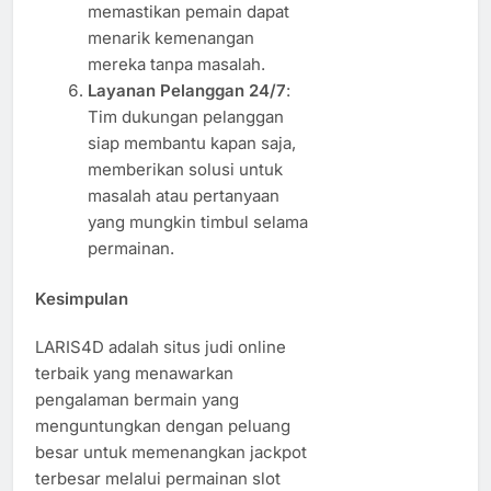
memastikan pemain dapat
menarik kemenangan
mereka tanpa masalah.
Layanan Pelanggan 24/7
:
Tim dukungan pelanggan
siap membantu kapan saja,
memberikan solusi untuk
masalah atau pertanyaan
yang mungkin timbul selama
permainan.
Kesimpulan
LARIS4D adalah situs judi online
terbaik yang menawarkan
pengalaman bermain yang
menguntungkan dengan peluang
besar untuk memenangkan jackpot
terbesar melalui permainan slot