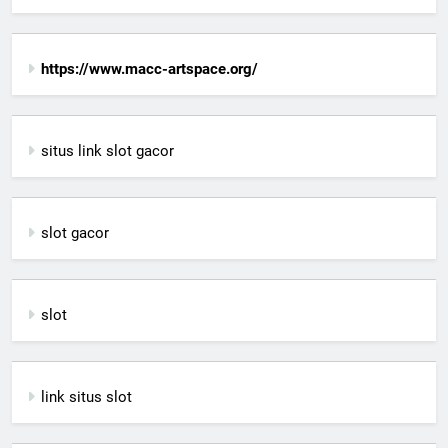
https://www.macc-artspace.org/
situs link slot gacor
slot gacor
slot
link situs slot