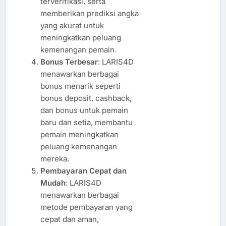
terverifikasi, serta
memberikan prediksi angka
yang akurat untuk
meningkatkan peluang
kemenangan pemain.
Bonus Terbesar
: LARIS4D
menawarkan berbagai
bonus menarik seperti
bonus deposit, cashback,
dan bonus untuk pemain
baru dan setia, membantu
pemain meningkatkan
peluang kemenangan
mereka.
Pembayaran Cepat dan
Mudah
: LARIS4D
menawarkan berbagai
metode pembayaran yang
cepat dan aman,