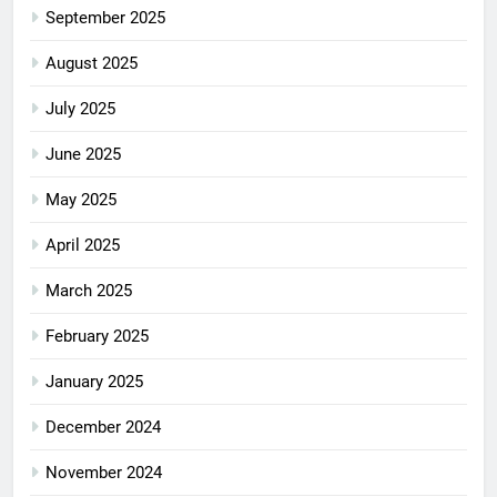
September 2025
August 2025
July 2025
June 2025
May 2025
April 2025
March 2025
February 2025
January 2025
December 2024
November 2024