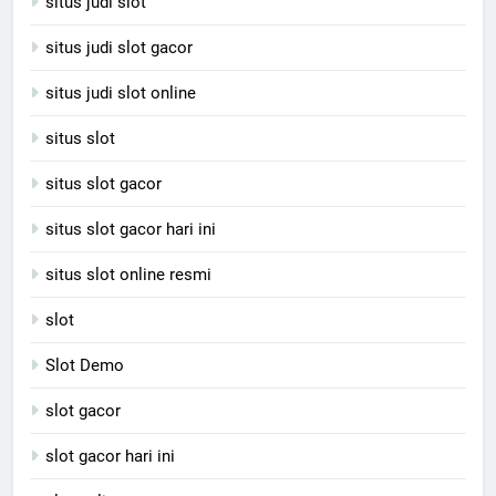
situs judi slot
situs judi slot gacor
situs judi slot online
situs slot
situs slot gacor
situs slot gacor hari ini
situs slot online resmi
slot
Slot Demo
slot gacor
slot gacor hari ini