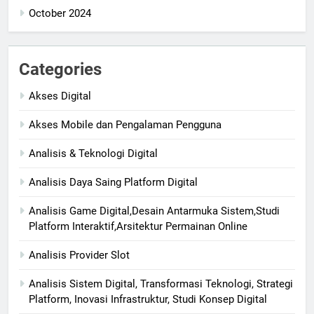
October 2024
Categories
Akses Digital
Akses Mobile dan Pengalaman Pengguna
Analisis & Teknologi Digital
Analisis Daya Saing Platform Digital
Analisis Game Digital,Desain Antarmuka Sistem,Studi
Platform Interaktif,Arsitektur Permainan Online
Analisis Provider Slot
Analisis Sistem Digital, Transformasi Teknologi, Strategi
Platform, Inovasi Infrastruktur, Studi Konsep Digital