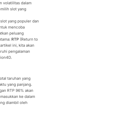
volatilitas dalam
milih slot yang
slot yang populer dan
 untuk mencoba
atkan peluang
utama:
RTP
(Return to
tikel ini, kita akan
ruhi pengalaman
ion4D.
total taruhan yang
ktu yang panjang.
ngan RTP 96% akan
imasukkan ke dalam
ng diambil oleh