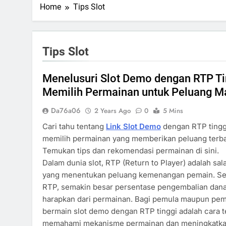
Home
Tips Slot
Tips Slot
Menelusuri Slot Demo dengan RTP Ti
Memilih Permainan untuk Peluang M
Da76a06
2 Years Ago
0
5 Mins
Cari tahu tentang
Link Slot Demo
dengan RTP tingg
memilih permainan yang memberikan peluang terb
Temukan tips dan rekomendasi permainan di sini.
Dalam dunia slot, RTP (Return to Player) adalah sal
yang menentukan peluang kemenangan pemain. Sema
RTP, semakin besar persentase pengembalian dana
harapkan dari permainan. Bagi pemula maupun pe
bermain slot demo dengan RTP tinggi adalah cara t
memahami mekanisme permainan dan meningkatka