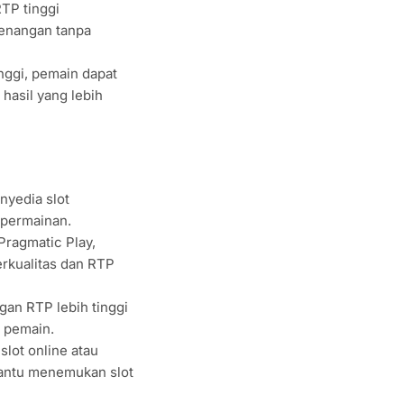
TP tinggi
enangan tanpa
ggi, pemain dapat
hasil yang lebih
nyedia slot
 permainan.
Pragmatic Play,
erkualitas dan RTP
gan RTP lebih tinggi
 pemain.
lot online atau
antu menemukan slot