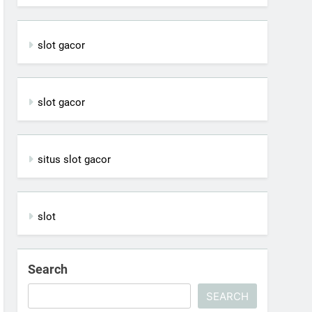
slot gacor
slot gacor
situs slot gacor
slot
Search
SEARCH