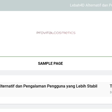
Lebah4D Alternatif dan 
Tips Memastikan Slot Lebah4D Tetap
LAE138 Login: Panduan Ringkas unt
Slot Lebah4D dengan Fitur Aks
xy Tools Box
Lebah4D Alternatif dan 
rivasi Online Anda Dengan Alat Proxy Dari Proxy Tools Box. S
Tips Memastikan Slot Lebah4D Tetap
SAMPLE PAGE
LAE138 Login: Panduan Ringkas unt
n Pengalaman Pengguna yang Lebih Stabil
Tips Memasti
3 Months Ago