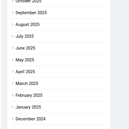
October 2025
September 2025
August 2025
July 2025
June 2025
May 2025
April 2025
March 2025
February 2025
January 2025
December 2024