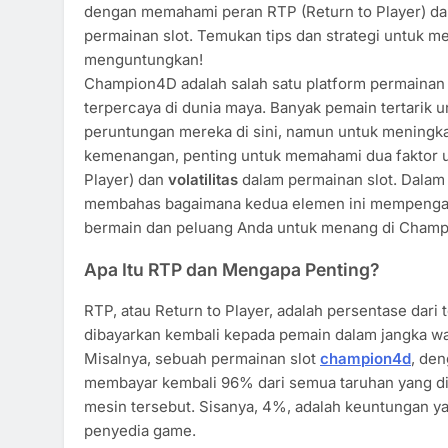
dengan memahami peran RTP (Return to Player) dan 
permainan slot. Temukan tips dan strategi untuk me
menguntungkan!
Champion4D adalah salah satu platform permainan 
terpercaya di dunia maya. Banyak pemain tertarik
peruntungan mereka di sini, namun untuk meningk
kemenangan, penting untuk memahami dua faktor 
Player) dan
volatilitas
dalam permainan slot. Dalam ar
membahas bagaimana kedua elemen ini mempenga
bermain dan peluang Anda untuk menang di Champ
Apa Itu RTP dan Mengapa Penting?
RTP, atau Return to Player, adalah persentase dari 
dibayarkan kembali kepada pemain dalam jangka wa
Misalnya, sebuah permainan slot
champion4d
, de
membayar kembali 96% dari semua taruhan yang d
mesin tersebut. Sisanya, 4%, adalah keuntungan ya
penyedia game.