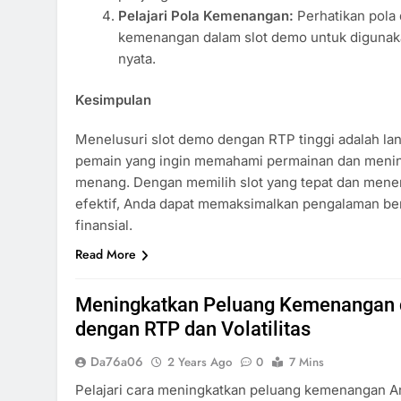
Pelajari Pola Kemenangan:
Perhatikan pola
kemenangan dalam slot demo untuk digunak
nyata.
Kesimpulan
Menelusuri slot demo dengan RTP tinggi adalah lan
pemain yang ingin memahami permainan dan meni
menang. Dengan memilih slot yang tepat dan mener
efektif, Anda dapat memaksimalkan pengalaman ber
finansial.
Read More
Meningkatkan Peluang Kemenangan
dengan RTP dan Volatilitas
Da76a06
2 Years Ago
0
7 Mins
Pelajari cara meningkatkan peluang kemenangan 