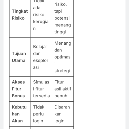
Tidak
risiko,
ada
Tingkat
tapi
risiko
Risiko
potensi
kerugia
menang
n
tinggi
Menang
Belajar
dan
Tujuan
dan
optimas
Utama
eksplor
i
asi
strategi
Akses
Simulas
Fitur
Fitur
i fitur
asli aktif
Bonus
tersedia
penuh
Kebutu
Tidak
Disaran
han
perlu
kan
Akun
login
login