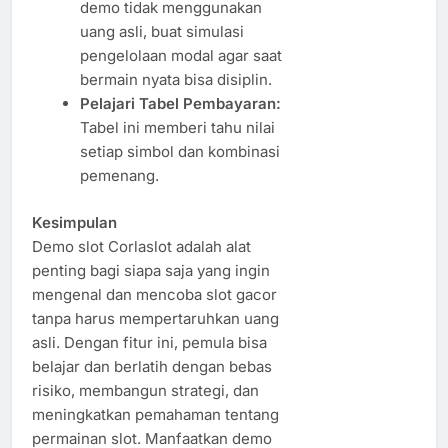
demo tidak menggunakan
uang asli, buat simulasi
pengelolaan modal agar saat
bermain nyata bisa disiplin.
Pelajari Tabel Pembayaran:
Tabel ini memberi tahu nilai
setiap simbol dan kombinasi
pemenang.
Kesimpulan
Demo slot Corlaslot adalah alat
penting bagi siapa saja yang ingin
mengenal dan mencoba slot gacor
tanpa harus mempertaruhkan uang
asli. Dengan fitur ini, pemula bisa
belajar dan berlatih dengan bebas
risiko, membangun strategi, dan
meningkatkan pemahaman tentang
permainan slot. Manfaatkan demo