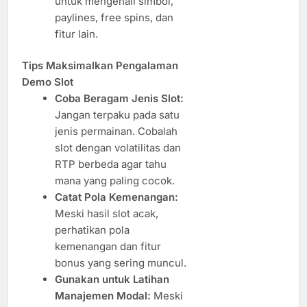
untuk mengenali simbol,
paylines, free spins, dan
fitur lain.
Tips Maksimalkan Pengalaman
Demo Slot
Coba Beragam Jenis Slot:
Jangan terpaku pada satu
jenis permainan. Cobalah
slot dengan volatilitas dan
RTP berbeda agar tahu
mana yang paling cocok.
Catat Pola Kemenangan:
Meski hasil slot acak,
perhatikan pola
kemenangan dan fitur
bonus yang sering muncul.
Gunakan untuk Latihan
Manajemen Modal:
Meski