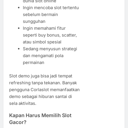
dunia slot online
Ingin mencoba slot tertentu
sebelum bermain
sungguhan
Ingin memahami fitur
seperti buy bonus, scatter,
atau simbol spesial
Sedang menyusun strategi
dan mengamati pola
permainan
Slot demo juga bisa jadi tempat
refreshing tanpa tekanan. Banyak
pengguna Corlaslot memanfaatkan
demo sebagai hiburan santai di
sela aktivitas.
Kapan Harus Memilih Slot
Gacor?