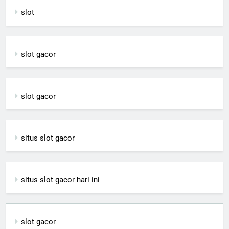
slot
slot gacor
slot gacor
situs slot gacor
situs slot gacor hari ini
slot gacor