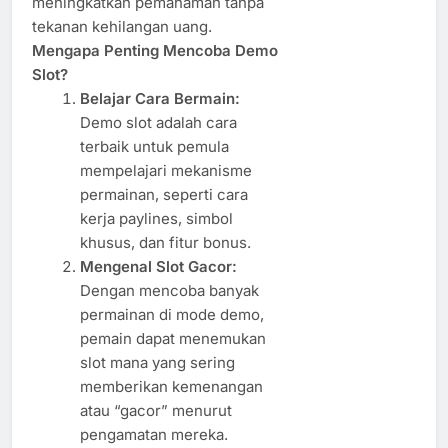
meningkatkan pemahaman tanpa
tekanan kehilangan uang.
Mengapa Penting Mencoba Demo
Slot?
Belajar Cara Bermain:
Demo slot adalah cara
terbaik untuk pemula
mempelajari mekanisme
permainan, seperti cara
kerja paylines, simbol
khusus, dan fitur bonus.
Mengenal Slot Gacor:
Dengan mencoba banyak
permainan di mode demo,
pemain dapat menemukan
slot mana yang sering
memberikan kemenangan
atau “gacor” menurut
pengamatan mereka.