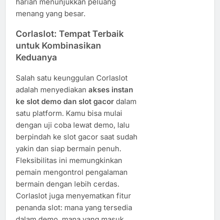
harian menunjukkan peluang
menang yang besar.
Corlaslot: Tempat Terbaik
untuk Kombinasikan
Keduanya
Salah satu keunggulan Corlaslot
adalah menyediakan
akses instan
ke slot demo dan slot gacor
dalam
satu platform. Kamu bisa mulai
dengan uji coba lewat demo, lalu
berpindah ke slot gacor saat sudah
yakin dan siap bermain penuh.
Fleksibilitas ini memungkinkan
pemain mengontrol pengalaman
bermain dengan lebih cerdas.
Corlaslot juga menyematkan fitur
penanda slot: mana yang tersedia
dalam demo, mana yang masuk