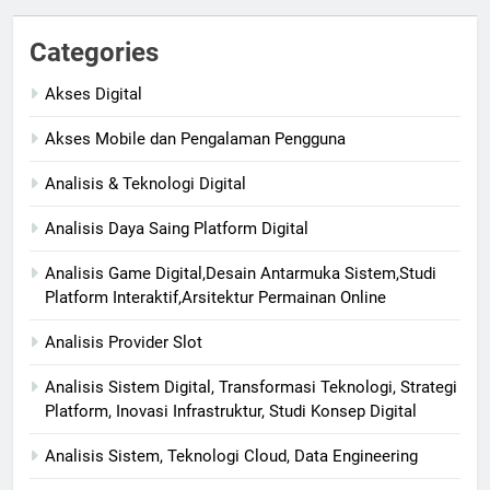
Categories
Akses Digital
Akses Mobile dan Pengalaman Pengguna
Analisis & Teknologi Digital
Analisis Daya Saing Platform Digital
Analisis Game Digital,Desain Antarmuka Sistem,Studi
Platform Interaktif,Arsitektur Permainan Online
Analisis Provider Slot
Analisis Sistem Digital, Transformasi Teknologi, Strategi
Platform, Inovasi Infrastruktur, Studi Konsep Digital
Analisis Sistem, Teknologi Cloud, Data Engineering