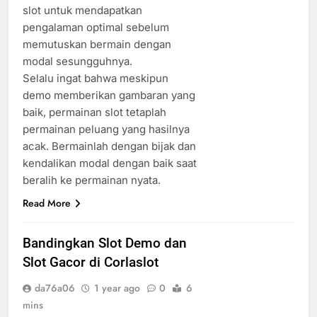
slot untuk mendapatkan
pengalaman optimal sebelum
memutuskan bermain dengan
modal sesungguhnya.
Selalu ingat bahwa meskipun
demo memberikan gambaran yang
baik, permainan slot tetaplah
permainan peluang yang hasilnya
acak. Bermainlah dengan bijak dan
kendalikan modal dengan baik saat
beralih ke permainan nyata.
Read More
Bandingkan Slot Demo dan
Slot Gacor di Corlaslot
da76a06
1 year ago
0
6
mins