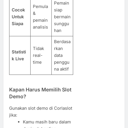
Pemain
Pemula
Cocok
siap
&
Untuk
bermain
pemain
Siapa
sunggu
analisis
han
Berdasa
Tidak
rkan
Statisti
real-
data
k Live
time
penggu
na aktif
Kapan Harus Memilih Slot
Demo?
Gunakan slot demo di Corlaslot
jika:
Kamu masih baru dalam