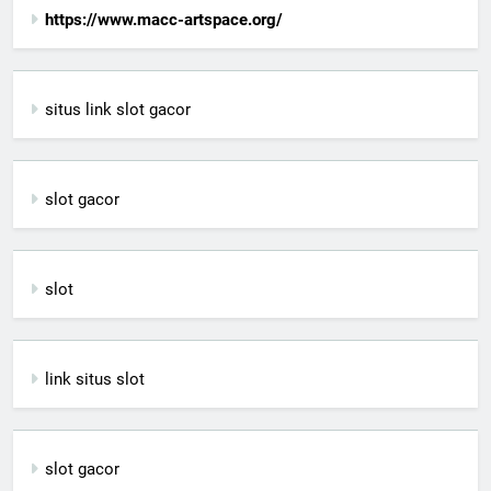
https://www.macc-artspace.org/
situs link slot gacor
slot gacor
slot
link situs slot
slot gacor