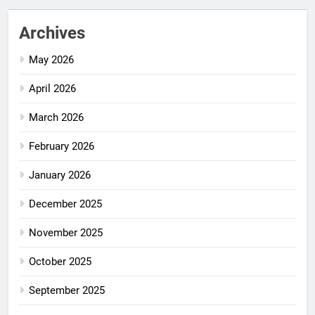
Archives
May 2026
April 2026
March 2026
February 2026
January 2026
December 2025
November 2025
October 2025
September 2025