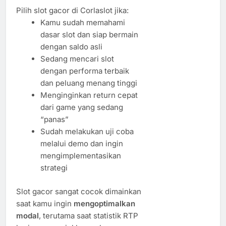
Pilih slot gacor di Corlaslot jika:
Kamu sudah memahami
dasar slot dan siap bermain
dengan saldo asli
Sedang mencari slot
dengan performa terbaik
dan peluang menang tinggi
Menginginkan return cepat
dari game yang sedang
“panas”
Sudah melakukan uji coba
melalui demo dan ingin
mengimplementasikan
strategi
Slot gacor sangat cocok dimainkan
saat kamu ingin
mengoptimalkan
modal
, terutama saat statistik RTP