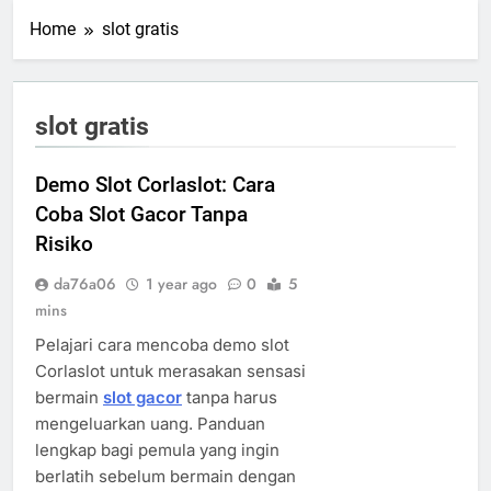
Home
slot gratis
slot gratis
Demo Slot Corlaslot: Cara
Coba Slot Gacor Tanpa
Risiko
da76a06
1 year ago
0
5
mins
Pelajari cara mencoba demo slot
Corlaslot untuk merasakan sensasi
bermain
slot gacor
tanpa harus
mengeluarkan uang. Panduan
lengkap bagi pemula yang ingin
berlatih sebelum bermain dengan