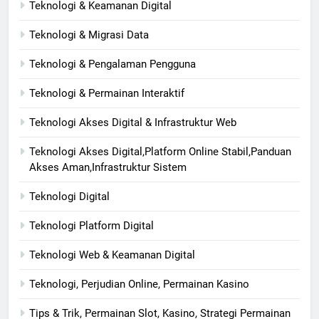
Teknologi & Keamanan Digital
Teknologi & Migrasi Data
Teknologi & Pengalaman Pengguna
Teknologi & Permainan Interaktif
Teknologi Akses Digital & Infrastruktur Web
Teknologi Akses Digital,Platform Online Stabil,Panduan
Akses Aman,Infrastruktur Sistem
Teknologi Digital
Teknologi Platform Digital
Teknologi Web & Keamanan Digital
Teknologi, Perjudian Online, Permainan Kasino
Tips & Trik, Permainan Slot, Kasino, Strategi Permainan​