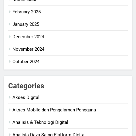
February 2025
January 2025
December 2024
November 2024
October 2024
Categories
Akses Digital
Akses Mobile dan Pengalaman Pengguna
Analisis & Teknologi Digital
Analisis Daya Saing Platform Digital