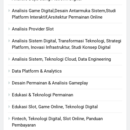
Analisis Game Digital,Desain Antarmuka Sistem,Studi
Platform Interaktif,Arsitektur Permainan Online
Analisis Provider Slot
Analisis Sistem Digital, Transformasi Teknologi, Strategi
Platform, Inovasi Infrastruktur, Studi Konsep Digital
Analisis Sistem, Teknologi Cloud, Data Engineering
Data Platform & Analytics
Desain Permainan & Analisis Gameplay
Edukasi & Teknologi Permainan
Edukasi Slot, Game Online, Teknologi Digital
Fintech, Teknologi Digital, Slot Online, Panduan
Pembayaran