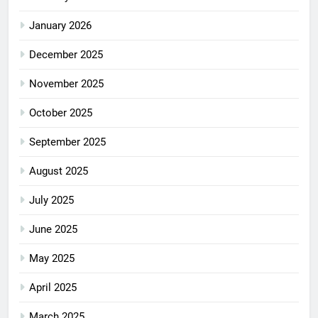
January 2026
December 2025
November 2025
October 2025
September 2025
August 2025
July 2025
June 2025
May 2025
April 2025
March 2025