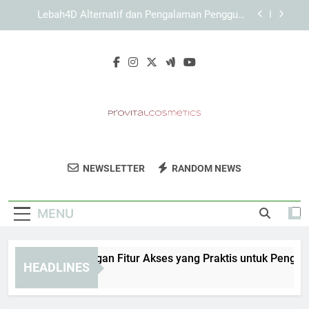
Skip
Tips Memastikan Slot Lebah4D Tetap Bisa
to
Diakses dengan Stabil dan Aman
content
LAE138 Login: Panduan Ringkas untuk Akses
Harian yang Aman dan Stabil
Slot Lebah4D dengan Fitur Akses yang Praktis
untuk Pengguna Mobile
Lebah4D Alternatif dan Pengalaman Pengguna
yang Lebih Stabil
Tips Memastikan Slot Lebah4D Tetap Bisa
Diakses dengan Stabil dan Aman
Proxy Tools Box
Amankan Privasi Online Anda Dengan Alat
LAE138 Login: Panduan Ringkas untuk Akses
NEWSLETTER
RANDOM NEWS
Harian yang Aman dan Stabil
Proxy Dari Proxy Tools Box. Solusi Anonim
Untuk Pengalaman Internet Yang Lebih
MENU
Aman.
ot Lebah4D dengan Fitur Akses yang Praktis untuk Pengguna 
HEADLINES
Months Ago