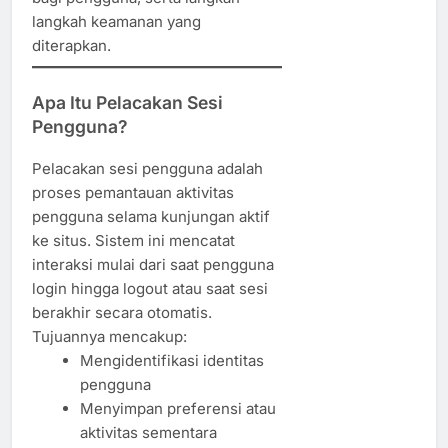
langkah keamanan yang
diterapkan.
Apa Itu Pelacakan Sesi
Pengguna?
Pelacakan sesi pengguna adalah
proses pemantauan aktivitas
pengguna selama kunjungan aktif
ke situs. Sistem ini mencatat
interaksi mulai dari saat pengguna
login hingga logout atau saat sesi
berakhir secara otomatis.
Tujuannya mencakup:
Mengidentifikasi identitas
pengguna
Menyimpan preferensi atau
aktivitas sementara