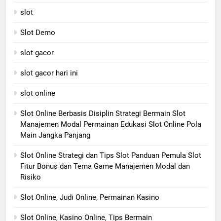
slot
Slot Demo
slot gacor
slot gacor hari ini
slot online
Slot Online Berbasis Disiplin Strategi Bermain Slot
Manajemen Modal Permainan Edukasi Slot Online Pola
Main Jangka Panjang
Slot Online Strategi dan Tips Slot Panduan Pemula Slot
Fitur Bonus dan Tema Game Manajemen Modal dan
Risiko
Slot Online, Judi Online, Permainan Kasino
Slot Online, Kasino Online, Tips Bermain