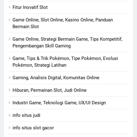
Fitur Inovatif Slot
Game Online, Slot Online, Kasino Online, Panduan
Bermain Slot
Game Online, Strategi Bermain Game, Tips Kompetitif,
Pengembangan Skill Gaming
Game, Tips & Trik Pokémon, Tipe Pokémon, Evolusi
Pokémon, Strategi Latihan
Gaming, Analisis Digital, Komunitas Online
Hiburan, Permainan Slot, Judi Online
Industri Game, Teknologi Game, UX/UI Design
info situs judi
info situs slot gacor