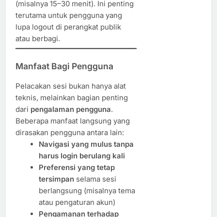
(misalnya 15–30 menit). Ini penting
terutama untuk pengguna yang
lupa logout di perangkat publik
atau berbagi.
Manfaat Bagi Pengguna
Pelacakan sesi bukan hanya alat
teknis, melainkan bagian penting
dari
pengalaman pengguna
.
Beberapa manfaat langsung yang
dirasakan pengguna antara lain:
Navigasi yang mulus tanpa
harus login berulang kali
Preferensi yang tetap
tersimpan
selama sesi
berlangsung (misalnya tema
atau pengaturan akun)
Pengamanan terhadap