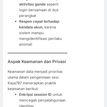
aktivitas ganda
seperti
login bersamaan di dua
perangkat
Respon cepat terhadap
kendala akun
, karena
sistem mampu
mengidentifikasi perilaku
anomali
Aspek Keamanan dan Privasi
Keamanan data menjadi prioritas
utama dalam pengelolaan sesi.
Kaya787 menerapkan praktik
keamanan berikut:
Enkripsi session ID
untuk
mencegah penyalahgunaan
identitas