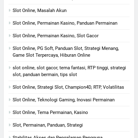
Slot Online, Masalah Akun
Slot Online, Permainan Kasino, Panduan Permainan
Slot Online, Permainan Kasino, Slot Gacor
Slot Online, PG Soft, Panduan Slot, Strategi Menang,
Game Slot Terpercaya, Hiburan Online
slot online, slot gacor, tema fantasi, RTP tinggi, strategi
slot, panduan bermain, tips slot
Slot Online, Strategi Slot, Champion4D, RTP, Volatilitas
Slot Online, Teknologi Gaming, Inovasi Permainan
Slot Online, Tema Permainan, Kasino
Slot, Permainan, Panduan, Strategi
Stabilitas Akses dan Pengalaman Pengguna