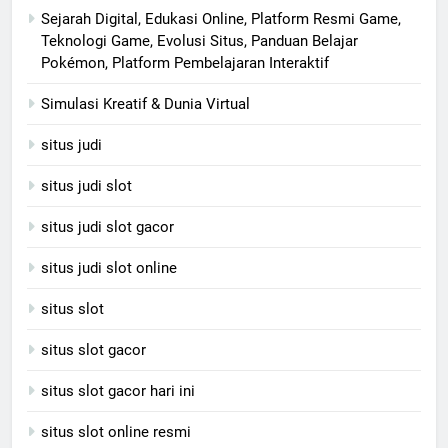
Sejarah Digital, Edukasi Online, Platform Resmi Game,
Teknologi Game, Evolusi Situs, Panduan Belajar
Pokémon, Platform Pembelajaran Interaktif
Simulasi Kreatif & Dunia Virtual
situs judi
situs judi slot
situs judi slot gacor
situs judi slot online
situs slot
situs slot gacor
situs slot gacor hari ini
situs slot online resmi