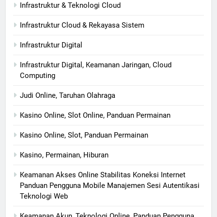
Infrastruktur & Teknologi Cloud
Infrastruktur Cloud & Rekayasa Sistem
Infrastruktur Digital
Infrastruktur Digital, Keamanan Jaringan, Cloud
Computing
Judi Online, Taruhan Olahraga
Kasino Online, Slot Online, Panduan Permainan
Kasino Online, Slot, Panduan Permainan
Kasino, Permainan, Hiburan
Keamanan Akses Online Stabilitas Koneksi Internet
Panduan Pengguna Mobile Manajemen Sesi Autentikasi
Teknologi Web
Keamanan Akun, Teknologi Online, Panduan Pengguna