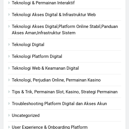
Teknologi & Permainan Interaktif
Teknologi Akses Digital & Infrastruktur Web
Teknologi Akses Digital,Platform Online Stabil,Panduan
Akses Aman,Infrastruktur Sistem
Teknologi Digital
Teknologi Platform Digital
Teknologi Web & Keamanan Digital
Teknologi, Perjudian Online, Permainan Kasino
Tips & Trik, Permainan Slot, Kasino, Strategi Permainan​
Troubleshooting Platform Digital dan Akses Akun
Uncategorized
User Experience & Onboarding Platform