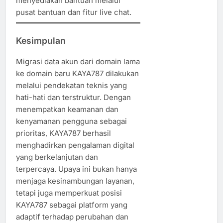
menyediakan bantuan melalui
pusat bantuan dan fitur live chat.
Kesimpulan
Migrasi data akun dari domain lama
ke domain baru KAYA787 dilakukan
melalui pendekatan teknis yang
hati-hati dan terstruktur. Dengan
menempatkan keamanan dan
kenyamanan pengguna sebagai
prioritas, KAYA787 berhasil
menghadirkan pengalaman digital
yang berkelanjutan dan
terpercaya. Upaya ini bukan hanya
menjaga kesinambungan layanan,
tetapi juga memperkuat posisi
KAYA787 sebagai platform yang
adaptif terhadap perubahan dan