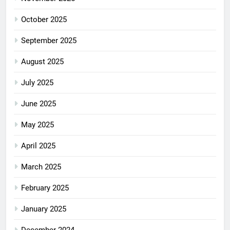
October 2025
September 2025
August 2025
July 2025
June 2025
May 2025
April 2025
March 2025
February 2025
January 2025
December 2024