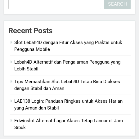
SEARCH
Recent Posts
Slot Lebah4D dengan Fitur Akses yang Praktis untuk
Pengguna Mobile
Lebah4D Alternatif dan Pengalaman Pengguna yang
Lebih Stabil
Tips Memastikan Slot Lebah4D Tetap Bisa Diakses
dengan Stabil dan Aman
LAE138 Login: Panduan Ringkas untuk Akses Harian
yang Aman dan Stabil
Edwinslot Alternatif agar Akses Tetap Lancar di Jam
Sibuk