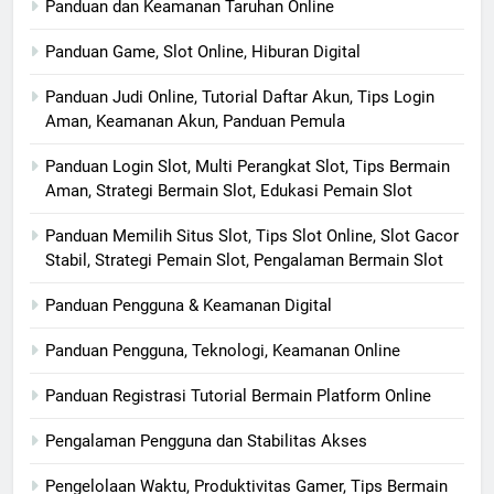
Panduan dan Keamanan Taruhan Online
Panduan Game, Slot Online, Hiburan Digital
Panduan Judi Online, Tutorial Daftar Akun, Tips Login
Aman, Keamanan Akun, Panduan Pemula
Panduan Login Slot, Multi Perangkat Slot, Tips Bermain
Aman, Strategi Bermain Slot, Edukasi Pemain Slot
Panduan Memilih Situs Slot, Tips Slot Online, Slot Gacor
Stabil, Strategi Pemain Slot, Pengalaman Bermain Slot
Panduan Pengguna & Keamanan Digital
Panduan Pengguna, Teknologi, Keamanan Online
Panduan Registrasi Tutorial Bermain Platform Online
Pengalaman Pengguna dan Stabilitas Akses
Pengelolaan Waktu, Produktivitas Gamer, Tips Bermain