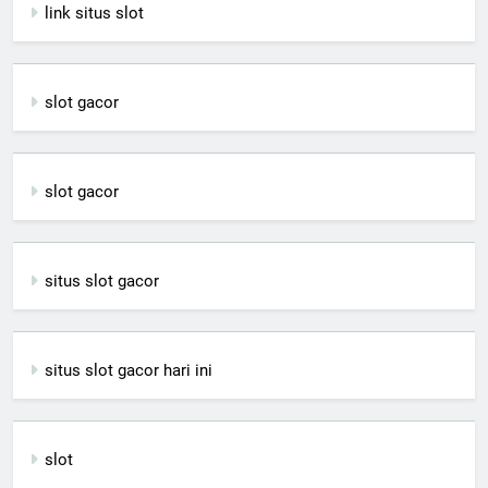
link situs slot
slot gacor
slot gacor
situs slot gacor
situs slot gacor hari ini
slot