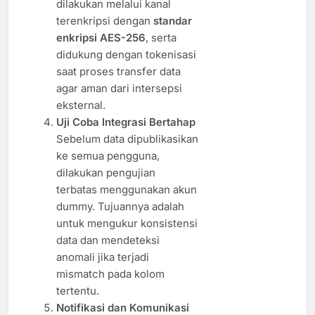
dilakukan melalui kanal
terenkripsi dengan
standar
enkripsi AES-256
, serta
didukung dengan tokenisasi
saat proses transfer data
agar aman dari intersepsi
eksternal.
Uji Coba Integrasi Bertahap
Sebelum data dipublikasikan
ke semua pengguna,
dilakukan pengujian
terbatas menggunakan akun
dummy. Tujuannya adalah
untuk mengukur konsistensi
data dan mendeteksi
anomali jika terjadi
mismatch pada kolom
tertentu.
Notifikasi dan Komunikasi