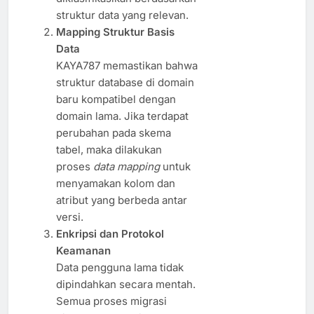
struktur data yang relevan.
Mapping Struktur Basis
Data
KAYA787 memastikan bahwa
struktur database di domain
baru kompatibel dengan
domain lama. Jika terdapat
perubahan pada skema
tabel, maka dilakukan
proses
data mapping
untuk
menyamakan kolom dan
atribut yang berbeda antar
versi.
Enkripsi dan Protokol
Keamanan
Data pengguna lama tidak
dipindahkan secara mentah.
Semua proses migrasi