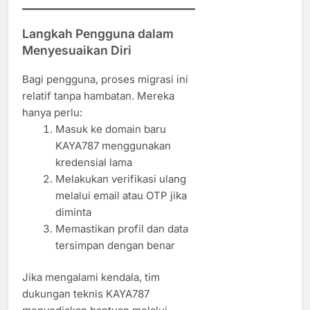
Langkah Pengguna dalam
Menyesuaikan Diri
Bagi pengguna, proses migrasi ini
relatif tanpa hambatan. Mereka
hanya perlu:
Masuk ke domain baru
KAYA787 menggunakan
kredensial lama
Melakukan verifikasi ulang
melalui email atau OTP jika
diminta
Memastikan profil dan data
tersimpan dengan benar
Jika mengalami kendala, tim
dukungan teknis KAYA787