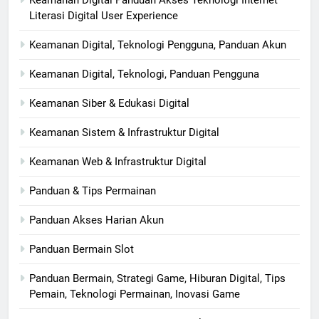
Literasi Digital User Experience
Keamanan Digital, Teknologi Pengguna, Panduan Akun
Keamanan Digital, Teknologi, Panduan Pengguna
Keamanan Siber & Edukasi Digital
Keamanan Sistem & Infrastruktur Digital
Keamanan Web & Infrastruktur Digital
Panduan & Tips Permainan
Panduan Akses Harian Akun
Panduan Bermain Slot
Panduan Bermain, Strategi Game, Hiburan Digital, Tips
Pemain, Teknologi Permainan, Inovasi Game