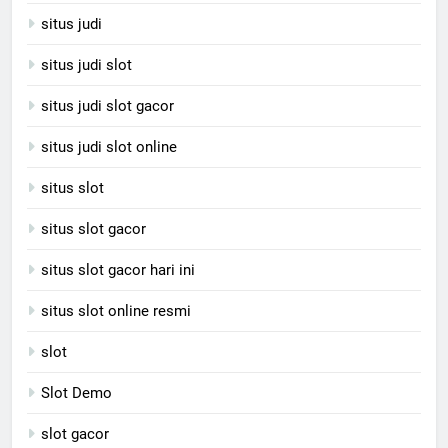
situs judi
situs judi slot
situs judi slot gacor
situs judi slot online
situs slot
situs slot gacor
situs slot gacor hari ini
situs slot online resmi
slot
Slot Demo
slot gacor