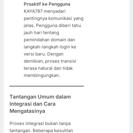
Proaktif ke Pengguna
KAYA787 menyadari
pentingnya komunikasi yang
jelas. Pengguna diberi tahu
jauh hari tentang
pemindahan domain dan
langkah-langkah login ke
versi baru. Dengan
demikian, proses transisi
terasa natural dan tidak
membingungkan.
Tantangan Umum dalam
Integrasi dan Cara
Mengatasinya
Proses integrasi bukan tanpa
tantangan. Beberapa kesulitan