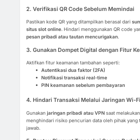
2. Verifikasi QR Code Sebelum Memindai
Pastikan kode QR yang ditampilkan berasal dari
sum
situs slot online
. Hindari menggunakan QR code yan
pesan pribadi atau tautan mencurigakan
.
3. Gunakan Dompet Digital dengan Fitur K
Aktifkan fitur keamanan tambahan seperti:
Autentikasi dua faktor (2FA)
Notifikasi transaksi real-time
PIN keamanan sebelum pembayaran
4. Hindari Transaksi Melalui Jaringan Wi-Fi
Gunakan
jaringan pribadi atau VPN
saat melakukan 
menghindari risiko pencurian data oleh pihak yang
jawab.