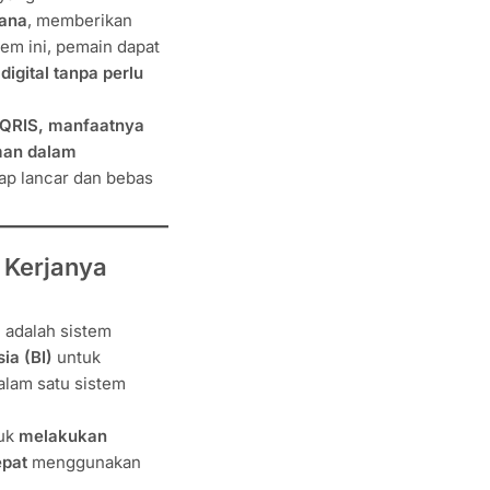
dana
, memberikan
em ini, pemain dapat
gital tanpa perlu
 QRIS, manfaatnya
aman dalam
ap lancar dan bebas
 Kerjanya
)
adalah sistem
ia (BI)
untuk
alam satu sistem
tuk
melakukan
epat
menggunakan