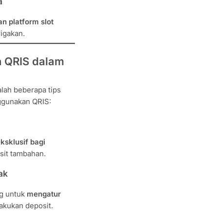
a
an platform slot
igakan.
 QRIS dalam
alah beberapa tips
ggunakan QRIS:
ksklusif bagi
sit tambahan.
ak
ng untuk
mengatur
akukan deposit.