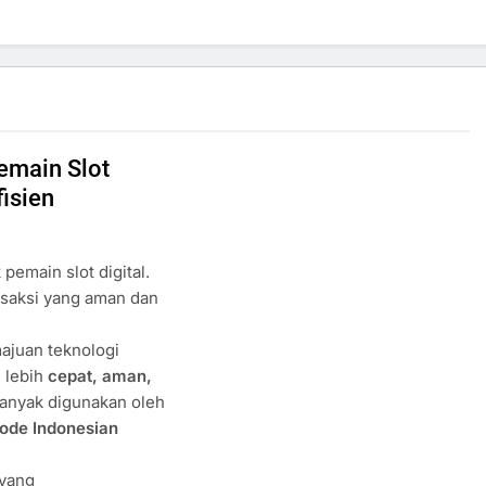
emain Slot
fisien
emain slot digital.
ansaksi yang aman dan
juan teknologi
 lebih
cepat, aman,
banyak digunakan oleh
ode Indonesian
yang