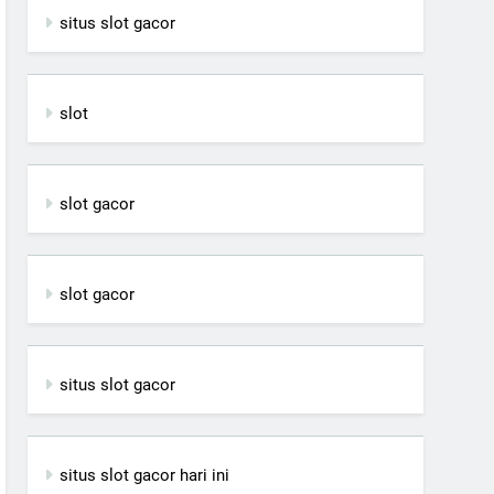
situs slot gacor
slot
slot gacor
slot gacor
situs slot gacor
situs slot gacor hari ini