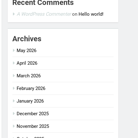
Recent Comments
A WordPress Commenter
on
Hello world!
Archives
May 2026
April 2026
March 2026
February 2026
January 2026
December 2025
November 2025