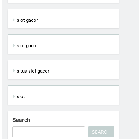
slot gacor
slot gacor
situs slot gacor
slot
Search
SEARCH