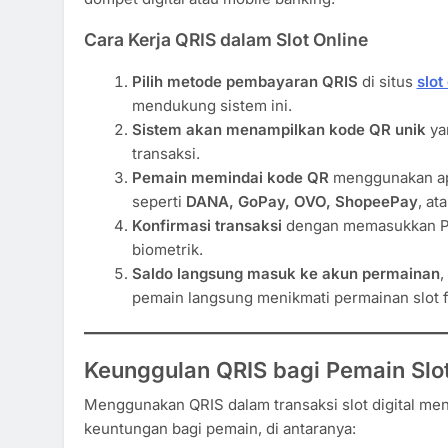
Cara Kerja QRIS dalam Slot Online
Pilih metode pembayaran QRIS
di situs
slot
mendukung sistem ini.
Sistem akan menampilkan kode QR unik
yan
transaksi.
Pemain memindai kode QR
menggunakan apl
seperti
DANA, GoPay, OVO, ShopeePay
, at
Konfirmasi transaksi
dengan memasukkan PIN
biometrik.
Saldo langsung masuk ke akun permainan
,
pemain langsung menikmati permainan slot f
Keunggulan QRIS bagi Pemain Slot
Menggunakan QRIS dalam transaksi slot digital me
keuntungan bagi pemain, di antaranya: