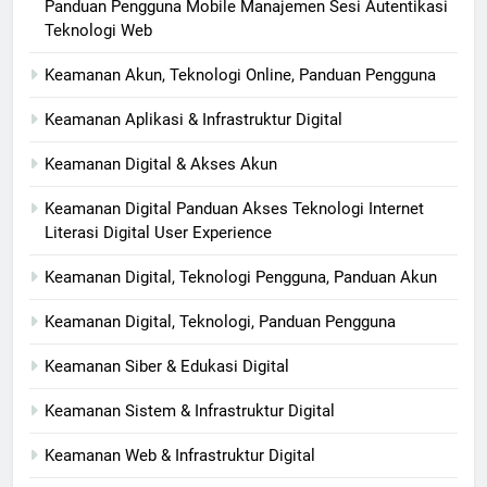
Panduan Pengguna Mobile Manajemen Sesi Autentikasi
Teknologi Web
Keamanan Akun, Teknologi Online, Panduan Pengguna
Keamanan Aplikasi & Infrastruktur Digital
Keamanan Digital & Akses Akun
Keamanan Digital Panduan Akses Teknologi Internet
Literasi Digital User Experience
Keamanan Digital, Teknologi Pengguna, Panduan Akun
Keamanan Digital, Teknologi, Panduan Pengguna
Keamanan Siber & Edukasi Digital
Keamanan Sistem & Infrastruktur Digital
Keamanan Web & Infrastruktur Digital