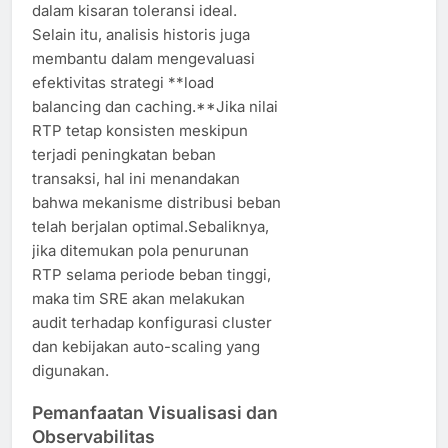
dalam kisaran toleransi ideal.
Selain itu, analisis historis juga
membantu dalam mengevaluasi
efektivitas strategi **load
balancing dan caching.**Jika nilai
RTP tetap konsisten meskipun
terjadi peningkatan beban
transaksi, hal ini menandakan
bahwa mekanisme distribusi beban
telah berjalan optimal.Sebaliknya,
jika ditemukan pola penurunan
RTP selama periode beban tinggi,
maka tim SRE akan melakukan
audit terhadap konfigurasi cluster
dan kebijakan auto-scaling yang
digunakan.
Pemanfaatan Visualisasi dan
Observabilitas