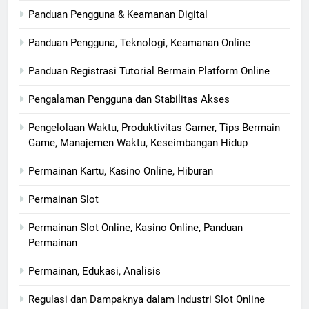
Panduan Pengguna & Keamanan Digital
Panduan Pengguna, Teknologi, Keamanan Online
Panduan Registrasi Tutorial Bermain Platform Online
Pengalaman Pengguna dan Stabilitas Akses
Pengelolaan Waktu, Produktivitas Gamer, Tips Bermain
Game, Manajemen Waktu, Keseimbangan Hidup
Permainan Kartu, Kasino Online, Hiburan
Permainan Slot
Permainan Slot Online, Kasino Online, Panduan
Permainan
Permainan, Edukasi, Analisis
Regulasi dan Dampaknya dalam Industri Slot Online