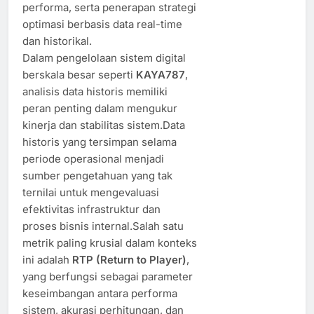
performa, serta penerapan strategi
optimasi berbasis data real-time
dan historikal.
Dalam pengelolaan sistem digital
berskala besar seperti
KAYA787
,
analisis data historis memiliki
peran penting dalam mengukur
kinerja dan stabilitas sistem.Data
historis yang tersimpan selama
periode operasional menjadi
sumber pengetahuan yang tak
ternilai untuk mengevaluasi
efektivitas infrastruktur dan
proses bisnis internal.Salah satu
metrik paling krusial dalam konteks
ini adalah
RTP (Return to Player)
,
yang berfungsi sebagai parameter
keseimbangan antara performa
sistem, akurasi perhitungan, dan