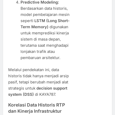
Predictive Modeling:
Berdasarkan data historis,
model pembelajaran mesin
seperti
LSTM (Long Short-
Term Memory)
digunakan
untuk memprediksi kinerja
sistem di masa depan,
terutama saat menghadapi
lonjakan trafik atau
pembaruan arsitektur.
Melalui pendekatan ini, data
historis tidak hanya menjadi arsip
pasif, tetapi berubah menjadi alat
strategis untuk
decision support
system (DSS)
di KAYA787.
Korelasi Data Historis RTP
dan Kinerja Infrastruktur