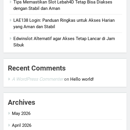
Tips Memastikan Slot Lebah4D Tetap Bisa Diakses
dengan Stabil dan Aman
LAE138 Login: Panduan Ringkas untuk Akses Harian
yang Aman dan Stabil
Edwinslot Alternatif agar Akses Tetap Lancar di Jam
Sibuk
Recent Comments
A WordPress Commenter
on
Hello world!
Archives
May 2026
April 2026