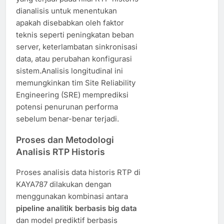
dianalisis untuk menentukan
apakah disebabkan oleh faktor
teknis seperti peningkatan beban
server, keterlambatan sinkronisasi
data, atau perubahan konfigurasi
sistem.Analisis longitudinal ini
memungkinkan tim Site Reliability
Engineering (SRE) memprediksi
potensi penurunan performa
sebelum benar-benar terjadi.
Proses dan Metodologi
Analisis RTP Historis
Proses analisis data historis RTP di
KAYA787 dilakukan dengan
menggunakan kombinasi antara
pipeline analitik berbasis big data
dan model prediktif berbasis