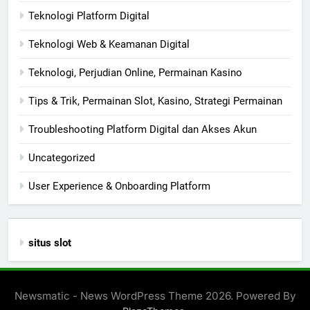
Teknologi Platform Digital
Teknologi Web & Keamanan Digital
Teknologi, Perjudian Online, Permainan Kasino
Tips & Trik, Permainan Slot, Kasino, Strategi Permainan​
Troubleshooting Platform Digital dan Akses Akun
Uncategorized
User Experience & Onboarding Platform
situs slot
Newsmatic - News WordPress Theme 2026. Powered By