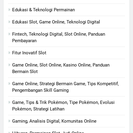
Edukasi & Teknologi Permainan
Edukasi Slot, Game Online, Teknologi Digital
Fintech, Teknologi Digital, Slot Online, Panduan
Pembayaran
Fitur Inovatif Slot
Game Online, Slot Online, Kasino Online, Panduan
Bermain Slot
Game Online, Strategi Bermain Game, Tips Kompetitif,
Pengembangan Skill Gaming
Game, Tips & Trik Pokémon, Tipe Pokémon, Evolusi
Pokémon, Strategi Latihan
Gaming, Analisis Digital, Komunitas Online