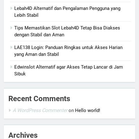
Lebah4D Alternatif dan Pengalaman Pengguna yang
Lebih Stabil
Tips Memastikan Slot Lebah4D Tetap Bisa Diakses
dengan Stabil dan Aman
LAE138 Login: Panduan Ringkas untuk Akses Harian
yang Aman dan Stabil
Edwinslot Alternatif agar Akses Tetap Lancar di Jam
Sibuk
Recent Comments
A WordPress Commenter
on
Hello world!
Archives