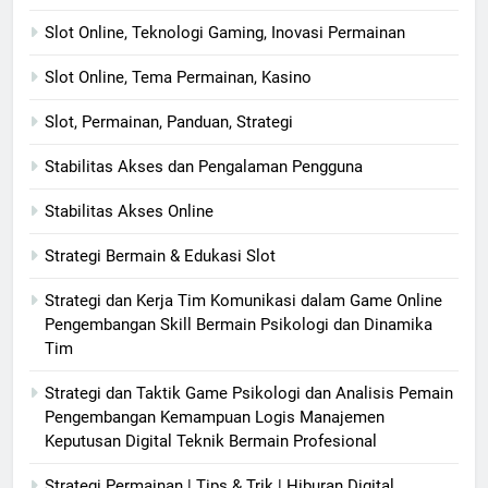
Slot Online, Teknologi Gaming, Inovasi Permainan
Slot Online, Tema Permainan, Kasino
Slot, Permainan, Panduan, Strategi
Stabilitas Akses dan Pengalaman Pengguna
Stabilitas Akses Online
Strategi Bermain & Edukasi Slot
Strategi dan Kerja Tim Komunikasi dalam Game Online
Pengembangan Skill Bermain Psikologi dan Dinamika
Tim
Strategi dan Taktik Game Psikologi dan Analisis Pemain
Pengembangan Kemampuan Logis Manajemen
Keputusan Digital Teknik Bermain Profesional
Strategi Permainan | Tips & Trik | Hiburan Digital