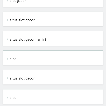
slot gacor
situs slot gacor
situs slot gacor hari ini
slot
situs slot gacor
slot