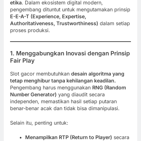
etika
. Dalam ekosistem digital modern,
pengembang dituntut untuk mengutamakan prinsip
E-E-A-T (Experience, Expertise,
Authoritativeness, Trustworthiness)
dalam setiap
proses produksi.
1. Menggabungkan Inovasi dengan Prinsip
Fair Play
Slot gacor membutuhkan
desain algoritma yang
tetap menghibur tanpa kehilangan keadilan.
Pengembang harus menggunakan
RNG (Random
Number Generator)
yang diaudit secara
independen, memastikan hasil setiap putaran
benar-benar acak dan tidak bisa dimanipulasi.
Selain itu, penting untuk:
Menampilkan RTP (Return to Player)
secara