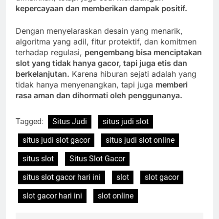
kepercayaan dan memberikan dampak positif.
Dengan menyelaraskan desain yang menarik,
algoritma yang adil, fitur protektif, dan komitmen
terhadap regulasi,
pengembang bisa menciptakan
slot yang tidak hanya gacor, tapi juga etis dan
berkelanjutan.
Karena hiburan sejati adalah yang
tidak hanya menyenangkan, tapi juga
memberi
rasa aman dan dihormati oleh penggunanya.
Tagged:
Situs Judi
situs judi slot
situs judi slot gacor
situs judi slot online
situs slot
Situs Slot Gacor
situs slot gacor hari ini
slot
slot gacor
slot gacor hari ini
slot online