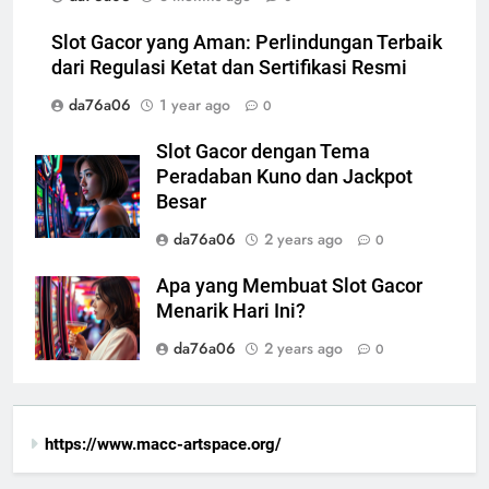
Slot Gacor yang Aman: Perlindungan Terbaik
dari Regulasi Ketat dan Sertifikasi Resmi
da76a06
1 year ago
0
Slot Gacor dengan Tema
Peradaban Kuno dan Jackpot
Besar
da76a06
2 years ago
0
Apa yang Membuat Slot Gacor
Menarik Hari Ini?
da76a06
2 years ago
0
https://www.macc-artspace.org/