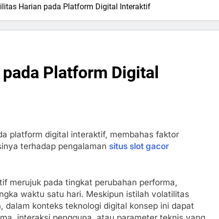
ilitas Harian pada Platform Digital Interaktif
n pada Platform Digital
da platform digital interaktif, membahas faktor
sinya terhadap pengalaman
situs slot gacor
aktif merujuk pada tingkat perubahan performa,
ngka waktu satu hari. Meskipun istilah volatilitas
 dalam konteks teknologi digital konsep ini dapat
rma, interaksi pengguna, atau parameter teknis yang