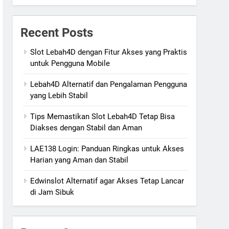
Recent Posts
Slot Lebah4D dengan Fitur Akses yang Praktis
untuk Pengguna Mobile
Lebah4D Alternatif dan Pengalaman Pengguna
yang Lebih Stabil
Tips Memastikan Slot Lebah4D Tetap Bisa
Diakses dengan Stabil dan Aman
LAE138 Login: Panduan Ringkas untuk Akses
Harian yang Aman dan Stabil
Edwinslot Alternatif agar Akses Tetap Lancar
di Jam Sibuk