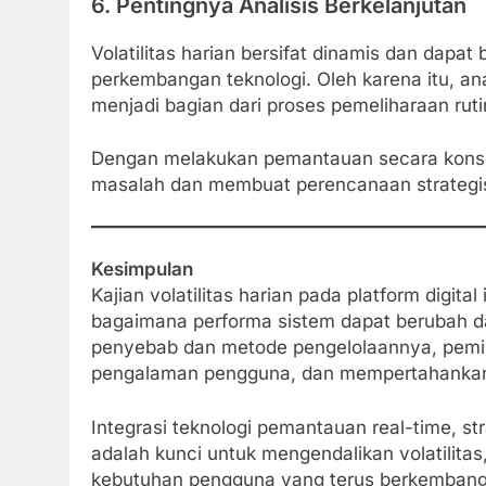
6. Pentingnya Analisis Berkelanjutan
Volatilitas harian bersifat dinamis dan dapa
perkembangan teknologi. Oleh karena itu, ana
menjadi bagian dari proses pemeliharaan ruti
Dengan melakukan pemantauan secara konsis
masalah dan membuat perencanaan strategis
Kesimpulan
Kajian volatilitas harian pada platform digit
bagaimana performa sistem dapat berubah d
penyebab dan metode pengelolaannya, pemili
pengalaman pengguna, dan mempertahankan 
Integrasi teknologi pemantauan real-time, str
adalah kunci untuk mengendalikan volatilitas
kebutuhan pengguna yang terus berkembang