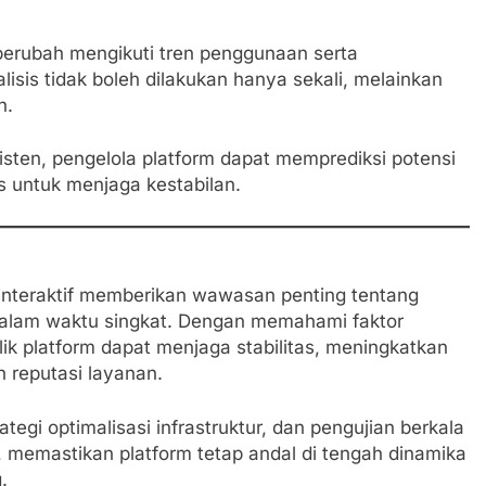
t berubah mengikuti tren penggunaan serta
lisis tidak boleh dilakukan hanya sekali, melainkan
n.
ten, pengelola platform dapat memprediksi potensi
 untuk menjaga kestabilan.
al interaktif memberikan wawasan penting tentang
alam waktu singkat. Dengan memahami faktor
k platform dapat menjaga stabilitas, meningkatkan
reputasi layanan.
ategi optimalisasi infrastruktur, dan pengujian berkala
, memastikan platform tetap andal di tengah dinamika
.