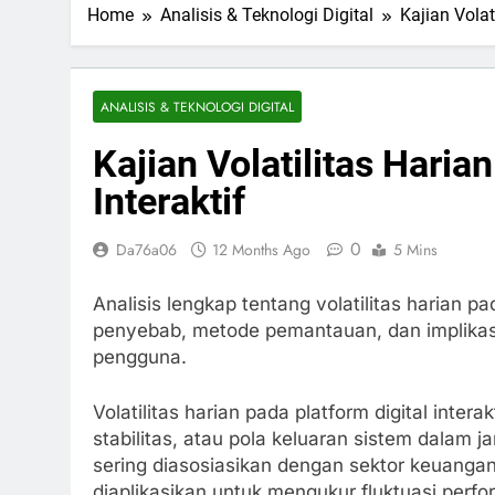
Home
Analisis & Teknologi Digital
Kajian Volat
ANALISIS & TEKNOLOGI DIGITAL
Kajian Volatilitas Haria
Interaktif
0
Da76a06
12 Months Ago
5 Mins
Analisis lengkap tentang volatilitas harian pa
penyebab, metode pemantauan, dan implika
pengguna.
Volatilitas harian pada platform digital inter
stabilitas, atau pola keluaran sistem dalam ja
sering diasosiasikan dengan sektor keuangan,
diaplikasikan untuk mengukur fluktuasi perfo