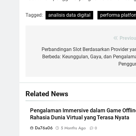
Tagged:
analisis data digital
performa platfo
Previou
Post
navigation
Perbandingan Slot Berdasarkan Provider ya
Berbeda: Keunggulan, Gaya, dan Pengalam
Penggu
Related News
Pengalaman Immersive dalam Game Offlin
Rahasia Dunia Virtual yang Terasa Nyata
Da76a06
5 Months Ago
0