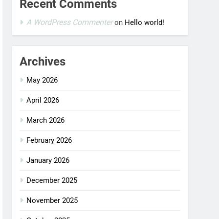
Recent Comments
A WordPress Commenter
on
Hello world!
Archives
May 2026
April 2026
March 2026
February 2026
January 2026
December 2025
November 2025