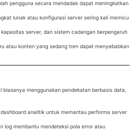
umlah pengguna secara mendadak dapat meningkatkan
gkat lunak atau konfigurasi server sering kali memicu
n, kapasitas server, dan sistem cadangan berpengaruh
baru atau konten yang sedang tren dapat menyebabkan
gital biasanya menggunakan pendekatan berbasis data,
dashboard analitik untuk memantau performa server
tan log membantu mendeteksi pola error atau