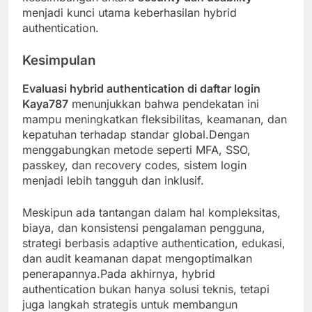
menjadi kunci utama keberhasilan hybrid
authentication.
Kesimpulan
Evaluasi hybrid authentication di daftar login
Kaya787
menunjukkan bahwa pendekatan ini
mampu meningkatkan fleksibilitas, keamanan, dan
kepatuhan terhadap standar global.Dengan
menggabungkan metode seperti MFA, SSO,
passkey, dan recovery codes, sistem login
menjadi lebih tangguh dan inklusif.
Meskipun ada tantangan dalam hal kompleksitas,
biaya, dan konsistensi pengalaman pengguna,
strategi berbasis adaptive authentication, edukasi,
dan audit keamanan dapat mengoptimalkan
penerapannya.Pada akhirnya, hybrid
authentication bukan hanya solusi teknis, tetapi
juga langkah strategis untuk membangun