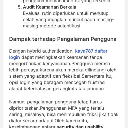
pengguna memahami opsi yang tersedia.
Audit Keamanan Berkala
Evaluasi rutin diperlukan untuk menutup
celah yang mungkin muncul pada masing-
masing metode autentikasi.
Dampak terhadap Pengalaman Pengguna
Dengan hybrid authentication,
kaya787 daftar
login
dapat meningkatkan keamanan tanpa
mengorbankan kenyamanan.Pengguna merasa
lebih percaya karena akun mereka dilindungi oleh
sistem yang adaptif dan fleksibel.Sementara itu,
opsi login yang beragam mencegah frustrasi
akibat keterbatasan perangkat atau jaringan.
Namun, pengalaman pengguna tetap harus
diprioritaskan.Penggunaan MFA yang terlalu
sering, misalnya, bisa menimbulkan friksi jika tidak
diatur secara adaptif.Oleh karena itu,
keseimbangan antara
security dan usability