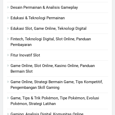
Desain Permainan & Analisis Gameplay
Edukasi & Teknologi Permainan
Edukasi Slot, Game Online, Teknologi Digital
Fintech, Teknologi Digital, Slot Online, Panduan
Pembayaran
Fitur Inovatif Slot
Game Online, Slot Online, Kasino Online, Panduan
Bermain Slot
Game Online, Strategi Bermain Game, Tips Kompetitif,
Pengembangan Skill Gaming
Game, Tips & Trik Pokémon, Tipe Pokémon, Evolusi
Pokémon, Strategi Latihan
Gaming, Analisis Digital, Komunitas Online