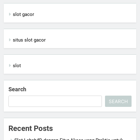
slot gacor
situs slot gacor
slot
Search
SEARCH
Recent Posts