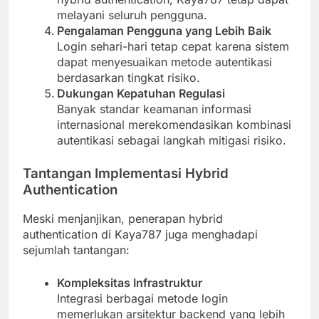
melayani seluruh pengguna.
Pengalaman Pengguna yang Lebih Baik
Login sehari-hari tetap cepat karena sistem
dapat menyesuaikan metode autentikasi
berdasarkan tingkat risiko.
Dukungan Kepatuhan Regulasi
Banyak standar keamanan informasi
internasional merekomendasikan kombinasi
autentikasi sebagai langkah mitigasi risiko.
Tantangan Implementasi Hybrid
Authentication
Meski menjanjikan, penerapan hybrid
authentication di Kaya787 juga menghadapi
sejumlah tantangan:
Kompleksitas Infrastruktur
Integrasi berbagai metode login
memerlukan arsitektur backend yang lebih