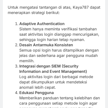
Untuk mengatasi tantangan di atas, Kaya787 dapat
menerapkan strategi berikut:
Adaptive Authentication
Sistem hanya meminta verifikasi tambahan
saat aktivitas login dianggap mencurigakan,
sehingga login harian tetap nyaman.
Desain Antarmuka Konsisten
Semua opsi login harus ditampilkan dengan
jelas dan sederhana agar pengguna mudah
memilih.
Integrasi dengan SIEM (Security
Information and Event Management)
Log aktivitas login dari berbagai metode
dapat dikumpulkan untuk mendeteksi
anomali lebih cepat.
Edukasi Pengguna
Memberikan panduan tentang kelebihan dan
cara penggunaan setiap metode login agar