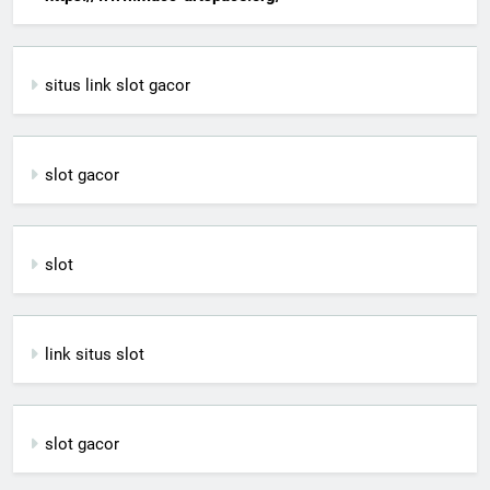
situs link slot gacor
slot gacor
slot
link situs slot
slot gacor