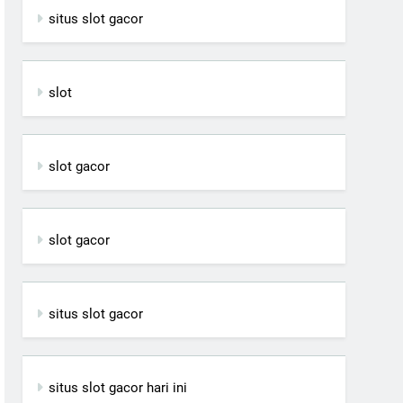
situs slot gacor
slot
slot gacor
slot gacor
situs slot gacor
situs slot gacor hari ini