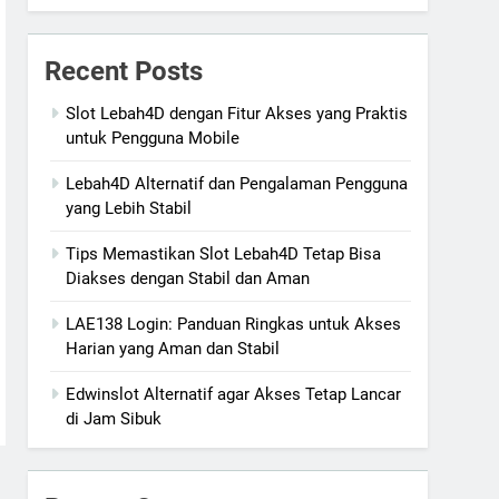
Recent Posts
Slot Lebah4D dengan Fitur Akses yang Praktis
untuk Pengguna Mobile
Lebah4D Alternatif dan Pengalaman Pengguna
yang Lebih Stabil
Tips Memastikan Slot Lebah4D Tetap Bisa
Diakses dengan Stabil dan Aman
LAE138 Login: Panduan Ringkas untuk Akses
Harian yang Aman dan Stabil
Edwinslot Alternatif agar Akses Tetap Lancar
di Jam Sibuk