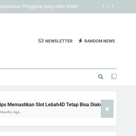
Pengalaman Pengguna yang Lebih Stabil
 Bisa Diakses dengan Stabil dan Aman
uk Akses Harian yang Aman dan Stabil
NEWSLETTER
RANDOM NEWS
es yang Praktis untuk Pengguna Mobile
Pengalaman Pengguna yang Lebih Stabil
olusi Anonim Untuk Pengalaman Internet Yang Lebih Aman.
 Bisa Diakses dengan Stabil dan Aman
uk Akses Harian yang Aman dan Stabil
kan Slot Lebah4D Tetap Bisa Diakses dengan Stabil dan Aman