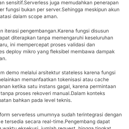
an sensitif.Serverless juga memudahkan penerapan
i per fungsi bukan per server.Sehingga meskipun akun
batasi dalam scope aman.
an iterasi pengembangan.Karena fungsi disusun
apat diterapkan tanpa memengaruhi keseluruhan
aru, ini mempercepat proses validasi dan
s deploy mikro yang fleksibel membawa dampak
an.
m demo melalui arsitektur stateless karena fungsi
 melainkan memanfaatkan tokenisasi atau cache
anan ketika satu instans gagal, karena permintaan
in tanpa proses rekoveri manual.Dalam konteks
tan bahkan pada level teknis.
atform serverless umumnya sudah terintegrasi dengan
race tersedia secara real-time.Pengembang dapat
waktu eksekusi, jumlah request, hingga tingkat