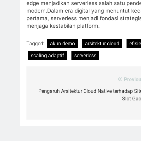
edge menjadikan serverless salah satu pen
modern.Dalam era digital yang menuntut kec
pertama, serverless menjadi fondasi strate
menjaga kestabilan platform.
Tagged:
akun demo
arsitektur cloud
efisi
scaling adaptif
serverless
Previou
Post
navigation
Pengaruh Arsitektur Cloud Native terhadap Sit
Slot Gac