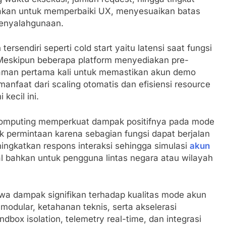
unakan untuk memperbaiki UX, menyesuaikan batas
penyalahgunaan.
sendiri seperti cold start yaitu latensi saat fungsi
g.Meskipun beberapa platform menyediakan pre-
laman pertama kali untuk memastikan akun demo
manfaat dari scaling otomatis dan efisiensi resource
kecil ini.
computing memperkuat dampak positifnya pada mode
permintaan karena sebagian fungsi dapat berjalan
ingkatkan respons interaksi sehingga simulasi
akun
al bahkan untuk pengguna lintas negara atau wilayah
wa dampak signifikan terhadap kualitas mode akun
modular, ketahanan teknis, serta akselerasi
box isolation, telemetry real-time, dan integrasi