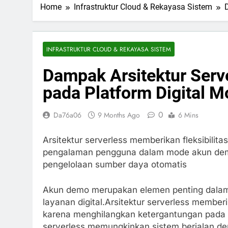
Home
Infrastruktur Cloud & Rekayasa Sistem
INFRASTRUKTUR CLOUD & REKAYASA SISTEM
Dampak Arsitektur Serv
pada Platform Digital 
0
Da76a06
9 Months Ago
6 Mins
Arsitektur serverless memberikan fleksibilitas
pengalaman pengguna dalam mode akun demo
pengelolaan sumber daya otomatis
Akun demo merupakan elemen penting dalam 
layanan digital.Arsitektur serverless member
karena menghilangkan ketergantungan pada s
serverless memungkinkan sistem berjalan de